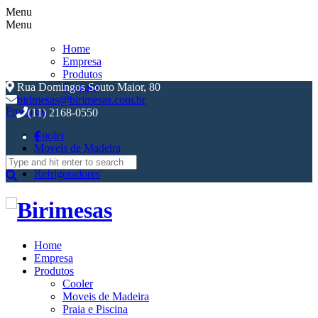
Menu
Menu
Home
Empresa
Produtos
Rua Domingos Souto Maior, 80
Contato
birimesas@birimesas.com.br
Produtos
(11) 2168-0550
Cooler
Moveis de Madeira
Search
Praia e Piscina
for:
Refrigeradores
Home
Empresa
Produtos
Cooler
Moveis de Madeira
Praia e Piscina