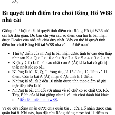
đây
Bí quyết tính điểm trò chơi Rồng Hổ W88
nhà cái
Giống như luật chơi, bí quyết tính điểm của Rồng Hổ tại W88 nhà
cái hơi đơn giản. Do bạn chỉ yêu cầu so điểm của hai lá bài nhận
được Dealer của nhà cái chia duy nhất. Vậy cụ thể bí quyết tính
điểm lúc chơi Rồng Hổ tại W88 nhà cái như thế nào?
Thứ tự điểm của những lá bài nhận được tính từ cao đến thấp
như sau K > Q > J > 10 > 9 > 8 > 7 > 6 > 5 > 4 > 3 > 2 > A.
K (hay Già) là lá bài cao nhất còn A (Át) là lá bài có giá trị
thấp nhất lúc so bài.
Những là bài K, Q, J tương ứng là 13 điểm, 12 điểm và 11
điểm. Còn lá bài A (Át) nhận được tính là 1 điểm.
Những lá bài từ 2 đến 10 nhận được tính theo điểm số ghi
trực tiếp trên lá bài.
Những lá bài chỉ đối với nhau về số chứ ko so chất Cơ, Rô,
Tép, Bích của lá bài giống như 1 vài trò chơi đánh bài khác
như
tiến lên miền nam w88
.
Ví dụ cửa Rồng nhận được chia quân bài J, cửa Hổ nhận được chia
quân bài 8. Khi này, bạn đặt cửa Rồng thắng cược bởi 11 điểm to