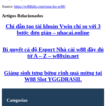
Source:
https://w88hihi.com/rong-ho-w88/
Artigos Relacionados
Chỉ dẫn tạo tài khoản Vwin chỉ so với 3
bước đơn giản – nhacai.online
Bí quyết cá độ Esport Nhà cái w88 đầy đủ
từ A – Z – w88xin.net
Giáng sinh tưng bừng rinh quà mừng tại
W88 Slot YGGDRASIL
Categorias