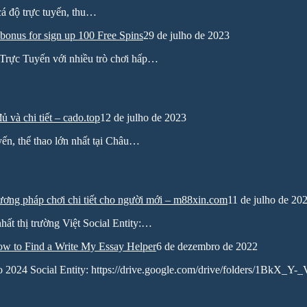
 cá độ trực tuyến, thu…
bonus for sign up 100 Free Spins
29 de julho de 2023
 Trực Tuyến với nhiều trò chơi hấp…
 và chi tiết – cado.top
12 de julho de 2023
yến, thể thao lớn nhất tại Châu…
ơng pháp chơi chi tiết cho người mới – m88xin.com
11 de julho de 20
hất thị trường Việt Social Entity:…
w to Find a Write My Essay Helper
6 de dezembro de 2022
hao 2024 Social Entity: https://drive.google.com/drive/folders/1B