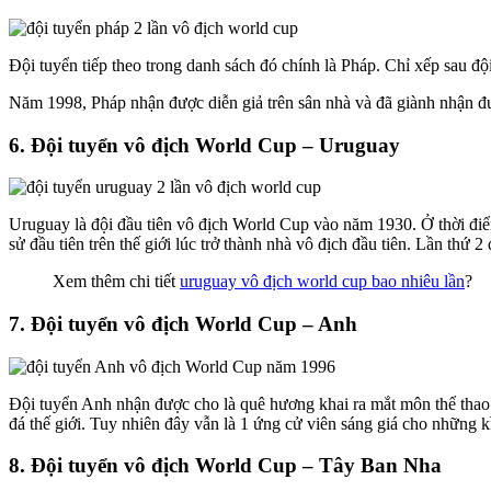
Đội tuyển tiếp theo trong danh sách đó chính là Pháp. Chỉ xếp sau 
Năm 1998, Pháp nhận được diễn giả trên sân nhà và đã giành nhận đượ
6. Đội tuyển vô địch World Cup – Uruguay
Uruguay là đội đầu tiên vô địch World Cup vào năm 1930. Ở thời đi
sử đầu tiên trên thế giới lúc trở thành nhà vô địch đầu tiên. Lần th
Xem thêm chi tiết
uruguay vô địch world cup bao nhiêu lần
?
7. Đội tuyển vô địch World Cup – Anh
Đội tuyển Anh nhận được cho là quê hương khai ra mắt môn thể thao 
đá thế giới. Tuy nhiên đây vẫn là 1 ứng cử viên sáng giá cho những k
8. Đội tuyển vô địch World Cup – Tây Ban Nha