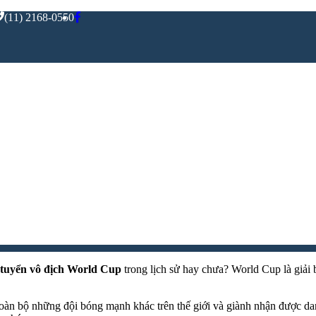
(11) 2168-0550
 tuyển vô địch World Cup
trong lịch sử hay chưa? World Cup là giải 
 toàn bộ những đội bóng mạnh khác trên thế giới và giành nhận được d