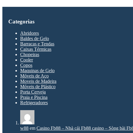
Categorias
Abridores
Baldes de Gelo
Barracas e Tendas
Caixas Térmicas
Chopeiras
Cooler
Copos
Maquinas de Gelo
Móveis de Aço
Moveis de Madeira
Móveis de Plástico
Porta Cerveja
Praia e Piscina
Refrigeradores
w88
em
Casino Fb88 – Nhà cái Fb88 casino – Sòng bài Fb8