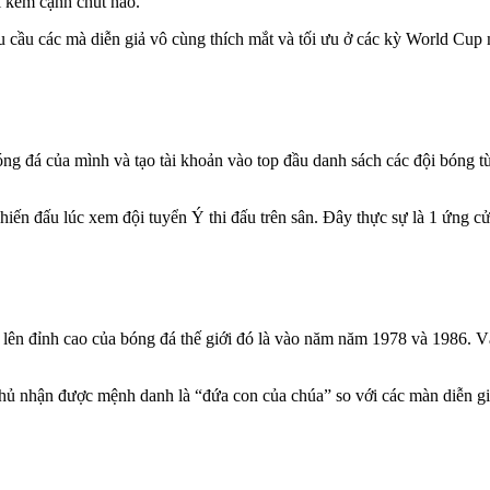
i kém cạnh chút nào.
 cầu các mà diễn giả vô cùng thích mắt và tối ưu ở các kỳ World Cup 
bóng đá của mình và tạo tài khoản vào top đầu danh sách các đội bóng
 đấu lúc xem đội tuyển Ý thi đấu trên sân. Đây thực sự là 1 ứng cử v
lên đỉnh cao của bóng đá thế giới đó là vào năm năm 1978 và 1986. Và 
ủ nhận được mệnh danh là “đứa con của chúa” so với các màn diễn giả 