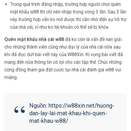
Trong quá trình đăng nhập, trường hợp người chơi quên
mật khẩu w88 thì chỉ nên nhập trong vòng 3 lần. Sau 3 lần
này trường hợp vẫn ko mở được thì cần nhờ đến sự hỗ trợ
của nhà cái, ví như ko tài khoản có thể sẽ bị khóa.
Quên mật khẩu nhà cái w88
đã ko còn là vấn đề nan giải
cho những thành viên cũng như đại lý của nhà cái nữa sau
khi đã đọc dứt bài viết này của W88Xin. Kì vọng bài viết đã
mang đến nữa thông tin có lợi cho các tập thể. Chúc những
cộng đồng tham gia đặt cược tại nhà cái đánh giá w88 vui
miệng.
Nguồn:
https://w88xin.net/huong-
dan-lay-lai-mat-khau-khi-quen-
mat-khau-w88/