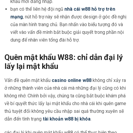
khẩu mới đăng nhập.
bạn có thể liên hệ đội ngũ
nhà cái w88 hỗ trợ trên
mạng
, nút hỗ trợ này sẽ nhận được design ở góc đề nghị
của màn hình trang chủ. Bạn nhấn vào biểu tượng đó và
viết vào vấn đề mình bắt buộc giải quyết trong phần nội
dung để nhân viên tổng đài hỗ trợ.
Quên mật khẩu W88: chỉ dẫn đại lý
lấy lại mật khẩu
Vấn đề quên mật khẩu
casino online w88
không chỉ xảy ra
ở những thành viên của nhà cái mà những đại lý cũng có khi
không nhớ. Chính bởi vậy, chúng ta cũng bắt buộc khám phá
về bí quyết thức lấy lại mật khẩu cho nhà cái khi quên game
thủ tuyệt đối không yêu cầu nhập sai quá thường xuyên sẽ
dẫn đến tình trạng
tài khoản w88 bị khóa
.
các đại lý khi quên mật khẩu w88 có thể thực hiện theo