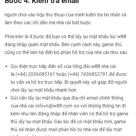
Bước 4: Kiểm tra email
người chơi vào hộp thư thoại của mình kiểm tra tin nhắn và
làm theo các chỉ dẫn mà nhà cái bắt buộc.
Phía trên là 4 bước để bạn có thể lấy lại mật khẩu lúc w88
đăng nhập quên mật khẩu. Bên cạnh cách này, game thủ
cũng có thể liên hệ đến bộ phận hỗ trợ của nhà cái như sau:
Gọi điện trực tiếp đến số của tổng đài w88 nhà cái
là
(+44) 2036085161
hoặc
(+44) 7436852791
để được
tư vấn và hỗ trợ trực tiếp. Bí quyết này sẽ giúp đỡ người
chơi lấy lại mật khẩu nhanh hơn.
Gửi cần lấy lại mật khẩu qua địa chỉ email chính thống
của nhà cái
infovn@w88.com
so với những thông tin đi
kèm như tên đăng nhập để nhân viên có thể hỗ trợ game
thủ lấy lại mật khẩu. Sau lúc đã có mật khẩu mới, game
thủ sẽ nhận được mail phản hồi từ nhà cái để lấy mật