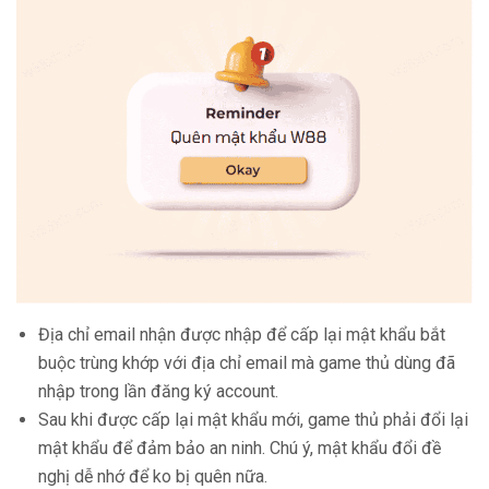
Địa chỉ email nhận được nhập để cấp lại mật khẩu bắt
buộc trùng khớp với địa chỉ email mà game thủ dùng đã
nhập trong lần đăng ký account.
Sau khi được cấp lại mật khẩu mới, game thủ phải đổi lại
mật khẩu để đảm bảo an ninh. Chú ý, mật khẩu đổi đề
nghị dễ nhớ để ko bị quên nữa.