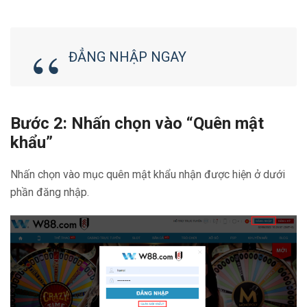
ĐẲNG NHẬP NGAY
Bước 2: Nhấn chọn vào “Quên mật
khẩu”
Nhấn chọn vào mục quên mật khẩu nhận được hiện ở dưới
phần đăng nhập.