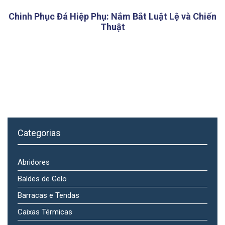
Chinh Phục Đá Hiệp Phụ: Nắm Bắt Luật Lệ và Chiến
Thuật
Categorias
Abridores
Baldes de Gelo
Barracas e Tendas
Caixas Térmicas