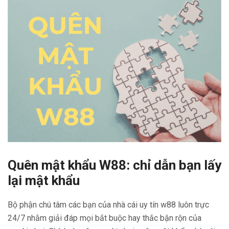
Quên mật khẩu W88: chỉ dẫn bạn lấy
lại mật khẩu
Bộ phận chú tâm các bạn của nhà cái uy tín w88 luôn trực
24/7 nhằm giải đáp mọi bắt buộc hay thắc bận rộn của