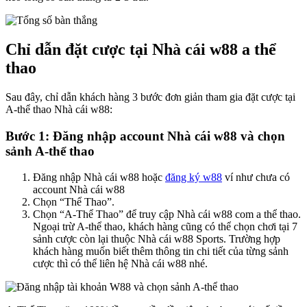
Chỉ dẫn đặt cược tại Nhà cái w88 a thể
thao
Sau đây, chỉ dẫn khách hàng 3 bước đơn giản tham gia đặt cược tại
A-thể thao Nhà cái w88:
Bước 1: Đăng nhập account Nhà cái w88 và chọn
sảnh A-thể thao
Đăng nhập Nhà cái w88 hoặc
đăng ký w88
ví như chưa có
account Nhà cái w88
Chọn “Thể Thao”.
Chọn “A-Thể Thao” để truy cập Nhà cái w88 com a thể thao.
Ngoại trừ A-thể thao, khách hàng cũng có thể chọn chơi tại 7
sảnh cược còn lại thuộc Nhà cái w88 Sports. Trường hợp
khách hàng muốn biết thêm thông tin chi tiết của từng sảnh
cược thì có thể liên hệ Nhà cái w88 nhé.