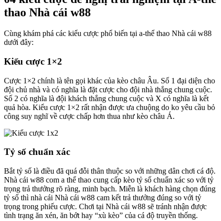
thao Nhà cái w88
Cùng khám phá các kiểu cược phổ biến tại a-thể thao Nhà cái w88
dưới đây:
Kiểu cược 1×2
Cược 1×2 chính là tên gọi khác của kèo châu Âu. Số 1 đại diện cho
đội chủ nhà và có nghĩa là đặt cược cho đội nhà thắng chung cuộc.
Số 2 có nghĩa là đội khách thắng chung cuộc và X có nghĩa là kết
quả hòa. Kiểu cược 1×2 rất nhận được ưa chuộng do ko yêu cầu bỏ
công suy nghĩ về cược chấp hơn thua như kèo châu Á.
Tỷ số chuẩn xác
Bắt tỷ số là điều đã quá đỗi thân thuộc so với những dân chơi cá độ.
Nhà cái w88 com a thể thao cung cấp kèo tỷ số chuẩn xác so với tỷ
trọng trả thưởng rõ ràng, minh bạch. Miễn là khách hàng chọn đúng
tỷ số thì nhà cái Nhà cái w88 cam kết trả thưởng đúng so với tỷ
trọng trong phiếu cược. Chơi tại Nhà cái w88 sẽ tránh nhận được
tình trạng ăn xén, ăn bớt hay “xù kèo” của cá độ truyền thống.