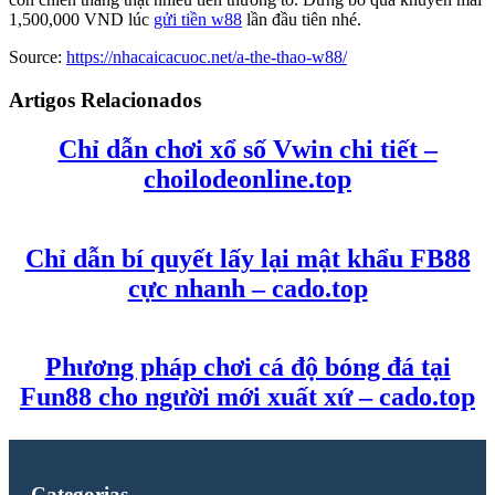
1,500,000 VND lúc
gửi tiền w88
lần đầu tiên nhé.
Source:
https://nhacaicacuoc.net/a-the-thao-w88/
Artigos Relacionados
Chỉ dẫn chơi xổ số Vwin chi tiết –
choilodeonline.top
Chỉ dẫn bí quyết lấy lại mật khẩu FB88
cực nhanh – cado.top
Phương pháp chơi cá độ bóng đá tại
Fun88 cho người mới xuất xứ – cado.top
Categorias