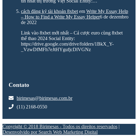
tín nhất thị trường Việt Social Entity:…
cách đăng ký tài khoản 8xbet
em
Write My Essay Help
– How to Find a Write My Essay Helper
6 de dezembro
de 2022
Link vào 8xbet mới nhất – Cá cược euro cùng 8xbet
thể thao 2024 Social Entity:
https://drive.google.com/drive/folders/1BkX_Y-
_VzwDfMFh7eJtHYgufjcDlVGNz
Contato
birimesas@birimesas.com.br
(11) 2168-0550
situs panen77
togel online
https://nosmoking.mahidol.ac.th/wp-content/css/panen138/
b88 slot
rtp slot
https://comihl.upnm.edu.my/panen138/
Copyright © 2018 Birimesas - Todos os direitos reservados
|
s77 resmi
idn poker
https://blogsuperapp.kp.gov.pk/wp-includes/panen-138/
Desenvolvido por Search Web Marketing Digital
daftar slot88
slot joker123
https://mapa360.itabira.mg.gov.br/wp-