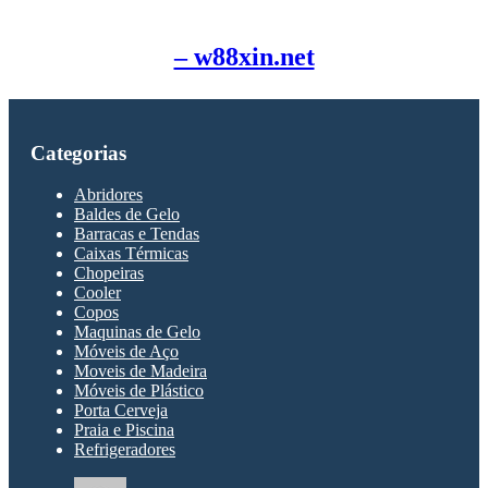
– w88xin.net
Categorias
Abridores
Baldes de Gelo
Barracas e Tendas
Caixas Térmicas
Chopeiras
Cooler
Copos
Maquinas de Gelo
Móveis de Aço
Moveis de Madeira
Móveis de Plástico
Porta Cerveja
Praia e Piscina
Refrigeradores