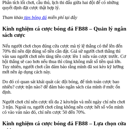
Phân tích lối chơi, cầu thủ, lịch thi đấu giữa hai đội để có những
quyết định đặt cược thật hợp lý.
Tham khảo
tips bóng đá
miễn phí tại đây
Kinh nghiệm cá cược bóng đá FB88 – Quản lý ngân
sách cược
Nếu người chơi chọn đúng cửa cược mà tỷ lệ thắng có thể lên đến
70% thì nên đặt đúng số tiền cần đặt. Giả sử người chơi thắng thì
ván sau người chơi nên tăng tiền cược lên 1 nửa ván cược trước. Cơ
hội thắng sẽ cao hơn nếu thua thì cũng không mất số tiền quá lớn.
Tuy nhiên, người chơi cần đảm bảo rằng mình đã soi kèo kỹ lưỡng
mới nên áp dụng cách này.
Do đó có quan sát khái quát các đội bóng, để tính toán cược bao
nhiêu? cược trận nào? để đảm bảo ngân sách của mình ở mức ổn
định.
Người chơi chỉ nên cược tối đa 2 kèo/trận và mỗi ngày chỉ nên chơi
3 trận. Ngoài ra, người chơi cũng không nên cược hết số vốn mình
có vào ván nào đó, chỉ nên cược 50 đến 70%.
Kinh nghiệm cá cược bóng đá FB88 – Lựa chọn cửa