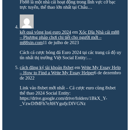
Fb88 là một nhà cái hoạt động trong lĩnh vực cờ bạc
trực tuyến, thể thao lớn nhất tại Châu…
kết quả vòng loại euro 2024
em
Xóc Đĩa Nhà cái m88
– Phương pháp chơi chi tiết cho người mới –
m88xin.com
11 de julho de 2023
Cách cá cược bóng đá Euro 2024 tại các trang cá độ uy
tín nhất thị trường Việt Social Entity:…
cách đăng ký tài khoản 8xbet
em
Write My Essay Help
– How to Find a Write My Essay Helper
6 de dezembro
de 2022
Link vào 8xbet mới nhất – Cá cược euro cùng 8xbet
thể thao 2024 Social Entity:
https://drive.google.com/drive/folders/1BkX_Y-
_VzwDfMFh7eJtHYgufjcDlVGNz