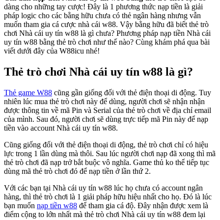
dàng cho những tay cược! Đây là 1 phương thức nạp tiền là giải
pháp logic cho các bằng hữu chưa có thẻ ngân hàng nhưng vẫn
muốn tham gia cá cược nhà cái w88. Vậy bằng hữu đã biết thẻ trò
chơi Nhà cái uy tín w88 là gì chưa? Phương pháp nạp tiền Nhà cái
uy tín w88 bằng thẻ trò chơi như thế nào? Cùng khám phá qua bài
viết dưới đây của W88icu nhé!
Thẻ trò chơi Nhà cái uy tín w88 là gì?
Thẻ game W88
cũng gần giống đối với thẻ điện thoại di động. Tuy
nhiên lúc mua thẻ trò chơi này để dùng, người chơi sẽ nhận nhận
được thông tin về mã Pin và Serial của thẻ trò chơi về địa chỉ email
của mình. Sau đó, người chơi sẽ dùng trực tiếp mã Pin này để nạp
tiền vào account Nhà cái uy tín w88.
Cũng giống đối với thẻ điện thoại di động, thẻ trò chơi chỉ có hiệu
lực trong 1 lần dùng mà thôi. Sau lúc người chơi nạp đã xong thì mã
thẻ trò chơi đã nạp trở bắt buộc vô nghĩa. Game thủ ko thể tiếp tục
dùng mã thẻ trò chơi đó để nạp tiền ở lần thứ 2.
Với các bạn tại Nhà cái uy tín w88 lúc họ chưa có account ngân
hàng, thì thẻ trò chơi là 1 giải pháp hữu hiệu nhất cho họ. Đó là lúc
bạn muốn
nạp tiền w88
để tham gia cá độ. Đây nhận được xem là
điểm cộng to lớn nhất mà thẻ trò chơi Nhà cái uy tín w88 đem lại