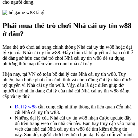
cho người dùng.
Phải mua thẻ trò chơi Nhà cái uy tín w88
ở đâu?
Mua thẻ trò chơi tại trang chính thống Nhà cái uy tín w88 hoặc đại
lý xịn của Nhà cái uy tín w88. Đây chính là bí quyết mà bạn có thể
dễ dàng sở hữu các thẻ trò chơi Nhà cái uy tín w88 để sử dụng
phương thức nạp tiền vào account nhà cái này.
Hiện nay, tại VN có toàn bộ đại lý của Nhà cái uy tín w88. Tuy
nhiên, bạn buộc phải cần cảnh tỉnh và chọn đúng đại lý nhận được
uỷ quyền vì Nhà cái uy tín w88. Vậy, đâu là đặc điểm giúp đỡ
người chơi nhận dạng đại lý của nhà cái Nhà cái uy tín w88 đẳng
cấp và uy tín?
Đại lý w88
cần cung cấp những thông tin liên quan đến nhà
cái Nhà cái uy tín w88.
Những đại lý của Nhà cái uy tín w88 nhận được update đầy
đủ trên trang web của nhà cái này. Bạn hãy truy cập vào trang
web của nhà cái Nhà cái uy tín w88 để tìm kiếm thông tin
này. Sau đó, người chơi hãy lựa chọn đại lý gần đối với mình