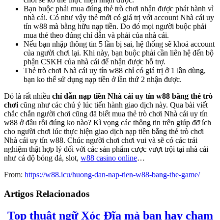
Bạn buộc phải mua đúng thẻ trò chơi nhận được phát hành vì
nhà cái. Có như vậy thẻ mới có giá trị với account Nhà cái uy
tín w88 mà bằng hữu nạp tiền. Do đó mọi người buộc phải
mua thẻ theo đúng chỉ dẫn và phải của nhà cái.
Nếu bạn nhập thông tin 5 lần bị sai, hệ thống sẽ khoá account
của người chơi lại. Khi này, bạn buộc phải cần liên hệ đến bộ
phận CSKH của nhà cái để nhận được hỗ trợ.
Thẻ trò chơi Nhà cái uy tín w88 chỉ có giá trị ở 1 lần dùng,
bạn ko thể sử dụng nạp tiền ở lần thứ 2 nhận được.
Đó là rất nhiều
chỉ dẫn nạp tiền Nhà cái uy tín w88 bằng thẻ trò
chơi
cũng như các chú ý lúc tiến hành giao dịch này. Qua bài viết
chắc chắn người chơi cũng đã biết mua thẻ trò chơi Nhà cái uy tín
w88 ở đâu rồi đúng ko nào? Kì vọng các thông tin trên giúp đỡ ích
cho người chơi lúc thực hiện giao dịch nạp tiền bằng thẻ trò chơi
Nhà cái uy tín w88. Chúc người chơi chơi vui và sẽ có các trải
nghiệm thật hợp lý đối với các sản phẩm cược vượt trội tại nhà cái
như cá độ bóng đá, slot,
w88 casino online
…
From:
https://w88.icu/huong-dan-nap-tien-w88-bang-the-game/
Artigos Relacionados
Top thuật ngữ Xóc Đĩa mà bạn hay chạm