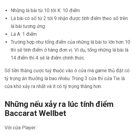
Những lá bài từ 10 tới K: 10 điểm
Lá bài có số từ 2 tới 9 nhận được tính điểm theo số trên
lá bài tương ứng
Lá A: 1 điểm
Trường hợp như tổng điểm của những lá bài to lớn hơn 10
thì sẽ tính điểm ở hàng đơn vị. Ví dụ, tổng những lá bài là
14 điểm thì 4 sẽ là điểm chính thức.
Số tiền thắng cược tuỳ thuộc vào ô cửa mà game thủ đặt có
tỷ trọng ăn thưởng là bao nhiêu. Trong 3 cửa thì cửa Tie là
cửa khó xảy ra nhất và ít có tỷ trọng thắng hơn.
Những nếu xảy ra lúc tính điểm
Baccarat Wellbet
Với cửa Player: