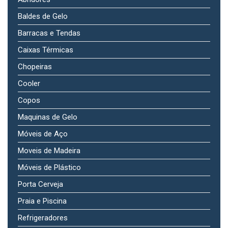
Baldes de Gelo
Barracas e Tendas
Caixas Térmicas
Chopeiras
Cooler
Copos
Maquinas de Gelo
Móveis de Aço
Moveis de Madeira
Móveis de Plástico
Porta Cerveja
Praia e Piscina
Refrigeradores