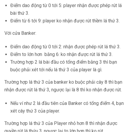
Điểm dao động từ 0 tới 5: player nhận được phép rút lá
bài thứ 3.
Điểm từ 6 tới 9: player ko nhận được rút thềm lá thứ 3.
Với cửa Banker:
Điểm dao động từ 0 tới 2: nhận được phép rút lá thứ 3.
Điểm to lớn hơn bằng 6: ko nhận được rút lá thứ 3.
Trường hợp 2 lá bài đầu có tổng điểm bằng 3 thì bạn
buộc phải xét tới nếu lá thứ 3 của player là gì.
Trường hợp lá thứ 3 của banker ko buộc phải cây 8 thì bạn
nhận được rút lá thứ 3, ngược lại là 8 thì ko nhận được rút.
Nếu ví như 2 lá đầu tiên của Banker có tổng điểm 4, bạn
xét cây thứ 3 của player.
Trường hợp lá thứ 3 của Player nhỏ hơn 8 thì nhận được
quyền rút lá thứu 3, ngược lại to lớn hơn thì ko rút.