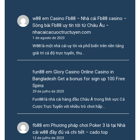
w88
em
Casino Fb88 – Nhà cái Fb88 casino –
Sòng bài Fb88 uy tín tới từ Châu Âu –
nhacaicacuoctructuyen.com
1 de agosto de 2023
W88 là một nhà cái uy tín và phổ biến trên nền tảng
giải trí cá độ trực tuyến, thu…
fun88
em
Glory Casino Online Casino in
Bangladesh Get a bonus for sign up 100 Free
Spins
29 de julho de 2023
Fun88 là nhà cái hàng đầu Châu Á trong lĩnh vực Cá
Cược Trực Tuyến với nhiều trò chơi hấp…
fb88
em
Phương pháp chơi Poker 3 lá tại Nhà
cái w88 đầy đủ và chi tiết – cado.top
12 de julho de 2023