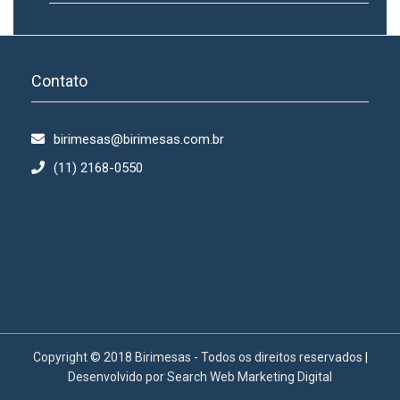
Contato
birimesas@birimesas.com.br
(11) 2168-0550
situs panen77
b88 slot
togel online
s77 resmi
rtp slot
daftar slot88
https://nosmoking.mahidol.ac.th/wp-
idn poker
judi slot online pulsa
content/css/panen138/
slot joker123
slot online gacor
https://comihl.upnm.edu.my/panen138/
togel online
info rtp slot gacor
Copyright © 2018 Birimesas - Todos os direitos reservados
|
https://blogsuperapp.kp.gov.pk/wp-
rtp slot
keluaran togel hari ini
Desenvolvido por Search Web Marketing Digital
includes/panen-138/
idn poker
daftar panengg