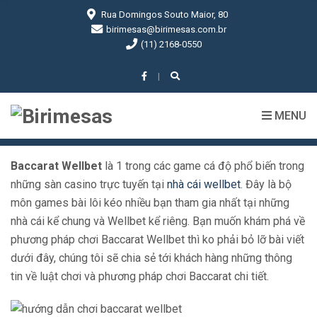
Rua Domingos Souto Maior, 80
birimesas@birimesas.com.br
(11) 2168-0550
MENU
Baccarat Wellbet
là 1 trong các game cá độ phổ biến trong
những sàn casino trực tuyến tại
nhà cái wellbet
. Đây là bộ
môn games bài lôi kéo nhiều bạn tham gia nhất tại những
nhà cái kể chung và Wellbet kể riêng. Bạn muốn khám phá về
phương pháp chơi Baccarat Wellbet thì ko phải bỏ lỡ bài viết
dưới đây, chúng tôi sẽ chia sẻ tới khách hàng những thông
tin về luật chơi và phương pháp chơi Baccarat chi tiết.