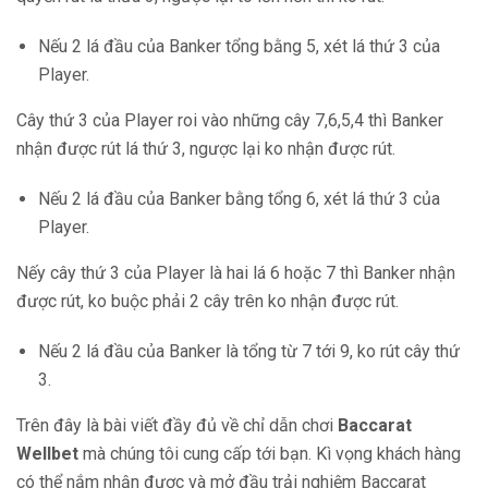
Nếu 2 lá đầu của Banker tổng bằng 5, xét lá thứ 3 của
Player.
Cây thứ 3 của Player roi vào những cây 7,6,5,4 thì Banker
nhận được rút lá thứ 3, ngược lại ko nhận được rút.
Nếu 2 lá đầu của Banker bằng tổng 6, xét lá thứ 3 của
Player.
Nếy cây thứ 3 của Player là hai lá 6 hoặc 7 thì Banker nhận
được rút, ko buộc phải 2 cây trên ko nhận được rút.
Nếu 2 lá đầu của Banker là tổng từ 7 tới 9, ko rút cây thứ
3.
Trên đây là bài viết đầy đủ về chỉ dẫn chơi
Baccarat
Wellbet
mà chúng tôi cung cấp tới bạn. Kì vọng khách hàng
có thể nắm nhận được và mở đầu trải nghiệm Baccarat