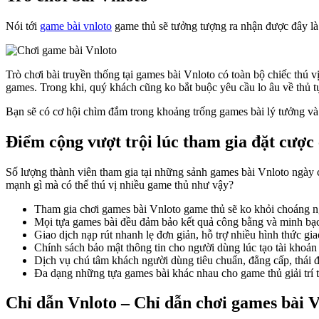
Nói tới
game bài vnloto
game thủ sẽ tưởng tượng ra nhận được đây là
Trò chơi bài truyền thống tại games bài Vnloto có toàn bộ chiếc thú 
games. Trong khi, quý khách cũng ko bắt buộc yêu cầu lo âu về thủ tụ
Bạn sẽ có cơ hội chìm đắm trong khoảng trống games bài lý tưởng và đ
Điểm cộng vượt trội lúc tham gia đặt cược
Số lượng thành viên tham gia tại những sảnh games bài Vnloto ngày cà
mạnh gì mà có thể thú vị nhiều game thủ như vậy?
Tham gia chơi games bài Vnloto game thủ sẽ ko khỏi choáng ngợ
Mọi tựa games bài đều đảm bảo kết quả công bằng và minh bạ
Giao dịch nạp rút nhanh lẹ đơn giản, hỗ trợ nhiều hình thức gia
Chính sách bảo mật thông tin cho người dùng lúc tạo tài khoản c
Dịch vụ chú tâm khách người dùng tiêu chuẩn, đẳng cấp, thái độ
Đa dạng những tựa games bài khác nhau cho game thủ giải trí t
Chỉ dẫn Vnloto – Chỉ dẫn chơi games bài 