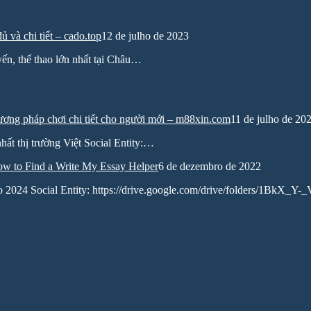
 và chi tiết – cado.top
12 de julho de 2023
yến, thể thao lớn nhất tại Châu…
ơng pháp chơi chi tiết cho người mới – m88xin.com
11 de julho de 20
hất thị trường Việt Social Entity:…
w to Find a Write My Essay Helper
6 de dezembro de 2022
hao 2024 Social Entity: https://drive.google.com/drive/folders/1B