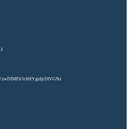
23
kX_Y-_VzwDfMFh7eJtHYgufjcDlVGNz