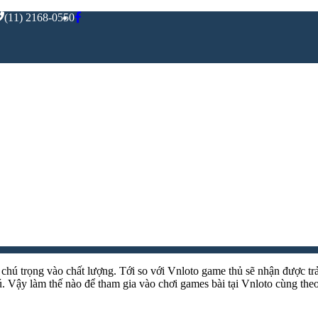
(11) 2168-0550
 chú trọng vào chất lượng. Tới so với Vnloto game thủ sẽ nhận được t
Vậy làm thế nào để tham gia vào chơi games bài tại Vnloto cùng theo dõ