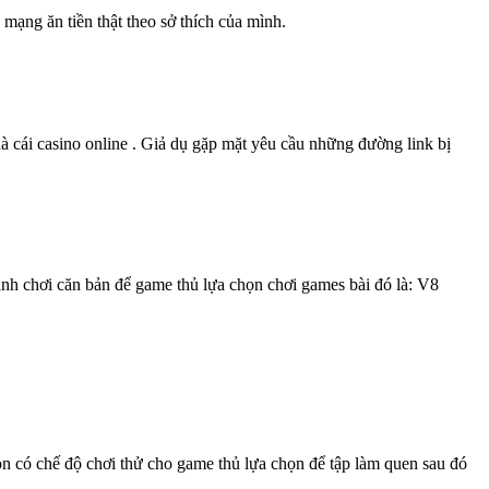
 mạng ăn tiền thật theo sở thích của mình.
à cái casino online . Giả dụ gặp mặt yêu cầu những đường link bị
ảnh chơi căn bản để game thủ lựa chọn chơi games bài đó là: V8
òn có chế độ chơi thử cho game thủ lựa chọn để tập làm quen sau đó