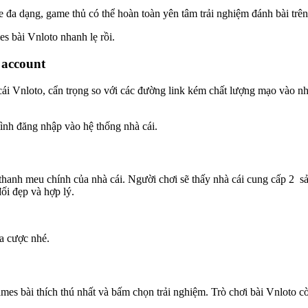
e đa dạng, game thủ có thể hoàn toàn yên tâm trải nghiệm đánh bài trên
s bài Vnloto nhanh lẹ rồi.
 account
cái Vnloto, cẩn trọng so với các đường link kém chất lượng mạo vào nh
nh đăng nhập vào hệ thống nhà cái.
thanh meu chính của nhà cái. Người chơi sẽ thấy nhà cái cung cấp 2 s
ối đẹp và hợp lý.
a cược nhé.
es bài thích thú nhất và bấm chọn trải nghiệm. Trò chơi bài Vnloto c