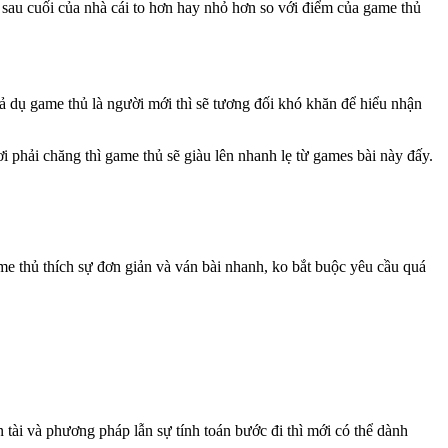
 sau cuối của nhà cái to hơn hay nhỏ hơn so với điểm của game thủ
 dụ game thủ là người mới thì sẽ tương đối khó khăn để hiểu nhận
 phải chăng thì game thủ sẽ giàu lên nhanh lẹ từ games bài này đấy.
ame thủ thích sự đơn giản và ván bài nhanh, ko bắt buộc yêu cầu quá
 tài và phương pháp lẫn sự tính toán bước đi thì mới có thể dành