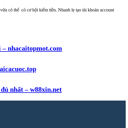
vừa có thể có cơ hội kiếm tiền. Nhanh lẹ tạo tài khoản account
i – nhacaitopmot.com
aicacuoc.top
 đủ nhất – w88xin.net