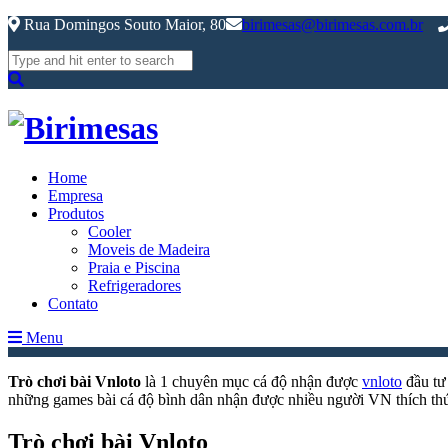
Rua Domingos Souto Maior, 80
birimesas@birimesas.com.br
Search
for:
Home
Empresa
Produtos
Cooler
Moveis de Madeira
Praia e Piscina
Refrigeradores
Contato
Menu
Trò chơi bài Vnloto
là 1 chuyên mục cá độ nhận được
vnloto
đầu tư
những games bài cá độ bình dân nhận được nhiều người VN thích thú. 
Trò chơi bài Vnloto