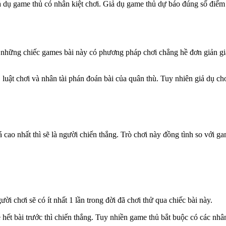
giả dụ game thủ có nhân kiệt chơi. Giả dụ game thủ dự báo đúng số điểm
những chiếc games bài này có phương pháp chơi chẳng hề đơn giản giả
ật chơi và nhân tài phán đoán bài của quân thù. Tuy nhiên giả dụ chơi
á cao nhất thì sẽ là người chiến thắng. Trò chơi này đồng tình so với g
i chơi sẽ có ít nhất 1 lần trong đời đã chơi thử qua chiếc bài này.
hết bài trước thì chiến thắng. Tuy nhiền game thủ bắt buộc có các nhân