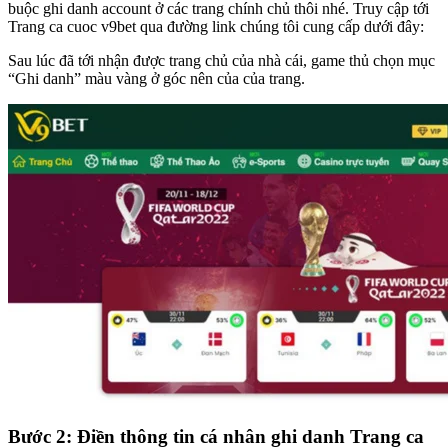
buộc ghi danh account ở các trang chính chủ thôi nhé. Truy cập tới
Trang ca cuoc v9bet qua đường link chúng tôi cung cấp dưới đây:
Sau lúc đã tới nhận được trang chủ của nhà cái, game thủ chọn mục
“Ghi danh” màu vàng ở góc nên của của trang.
Bước 2: Điền thông tin cá nhân ghi danh Trang ca