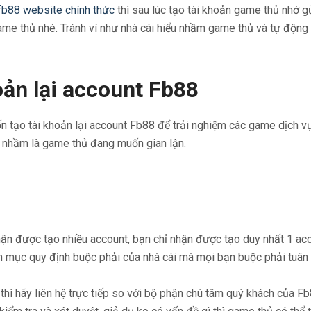
fb88 website chính thức
thì sau lúc tạo tài khoản game thủ nhớ g
game thủ nhé. Tránh ví như nhà cái hiểu nhầm game thủ và tự độn
oản lại account Fb88
 tạo tài khoản lại account Fb88 để trải nghiệm các game dịch vụ
ểu nhầm là game thủ đang muốn gian lận.
nhận được tạo nhiều account, bạn chỉ nhận được tạo duy nhất 1 ac
h mục quy định buộc phải của nhà cái mà mọi bạn buộc phải tuân
hì hãy liên hệ trực tiếp so với bộ phận chú tâm quý khách của F