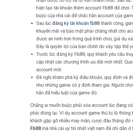
nhận được hỗ trợ và tư vấn nhanh nhất. Sau lúc 
hiện tạo tài khoản thêm account Fb88 để chơi. 
buộc của nhà cái để chắc hẳn account của game
Sau lúc
đăng ký tài khoản fb88
thành công, gam
khuyến mãi và bảo mật phải chăng nhất cho ac
được an ninh hơn trong quá trình chơi, giả dụ x
Đây là quyền lợi của bạn chính do vậy tập thể 
Trước lúc đăng ký Fb88, quý khách yêu cầu tru
cập nhật các chương trình ưu đãi mới nhất. Qua
account mới.
Đề nghị khám phá kỹ điều khoản, quy định và đi
như những game có ý định tham gia. Người chơi
hẳn đã hiểu luật của game đó.
Chẳng ai muốn buộc phải xóa account lúc đang còn
phải đóng lại. Ví dụ account game thủ bị lộ thông 
khách gặp gỡ nhiều may mắn, cược đâu thắng đó 
Fb88
mà nhà cái uy tín nhất việt nam đã chỉ dẫn ở 