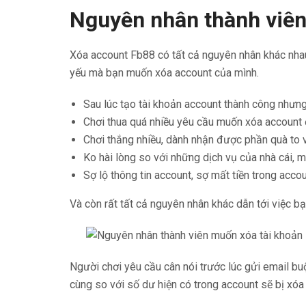
Nguyên nhân thành viê
Xóa account Fb88 có tất cả nguyên nhân khác nhau,
yếu mà bạn muốn xóa account của mình.
Sau lúc tạo tài khoản account thành công nhưng
Chơi thua quá nhiều yêu cầu muốn xóa account 
Chơi thắng nhiều, dành nhận được phần quà to 
Ko hài lòng so với những dịch vụ của nhà cái, 
Sợ lộ thông tin account, sợ mất tiền trong acc
Và còn rất tất cả nguyên nhân khác dẫn tới việc 
Người chơi yêu cầu cân nói trước lúc gửi email bu
cùng so với số dư hiện có trong account sẽ bị xóa 