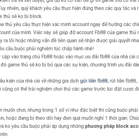
kiểm tra và xét duyệt, giả dụ ko có vấn đề gì thì game thủ có thể 
Tuy nhiên, quý khách yêu cầu thực hiện đúng theo các quy tắc và 
 thủ sẽ ko bị block.
e thủ yêu cầu thực hiện xác minh account ngay để hưởng các ch
count của mình. Việc này sẽ giúp đỡ account Fb88 của game thủ 
ảy ra lỗi hoặc những vấn đề liên quan sẽ nhận được giải quyết nhan
yêu cầu buộc phải nghiêm túc chấp hành nhé!
y cập vào trang chủ Fb88 hoặc vào mục ưu đãi fb88 của nhà cái 
 đó game thủ sẽ ko bị bỏ qua các sự kiện, chương trình ưu đãi dà
ều kiện của nhà cái về những gia dịch
gửi tiền fb88
, rút tiền fb88
 cũng có thể trải nghiệm chơi thử các game trước lúc đặt cược đ
 muốn chơi, nhưng trong 1 số ví như đặc biệt thì cũng buộc phải
tin, hoặc đang bị theo dõi hay đen quá muốn nghỉ 1 thời gian. Chú
và ko yêu cầu buộc phải áp dụng những
phương pháp block acc
trên.