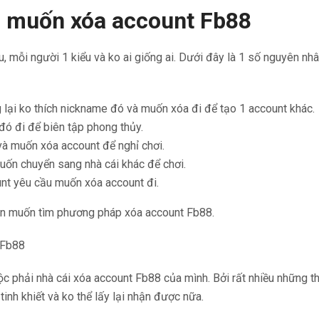
n muốn xóa account Fb88
 mỗi người 1 kiểu và ko ai giống ai. Dưới đây là 1 số nguyên nhâ
 lại ko thích nickname đó và muốn xóa đi để tạo 1 account khác.
đó đi để biên tập phong thủy.
và muốn xóa account để nghỉ chơi.
muốn chuyển sang nhà cái khác để chơi.
ount yêu cầu muốn xóa account đi.
bạn muốn tìm phương pháp xóa account Fb88.
ộc phải nhà cái xóa account Fb88 của mình. Bởi rất nhiều những th
tinh khiết và ko thể lấy lại nhận được nữa.