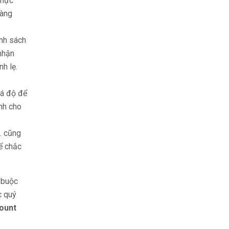
thực
ràng
ính sách
nhận
h lẹ.
cá độ để
nh cho
,… cũng
ể chắc
 buộc
c quý
ount