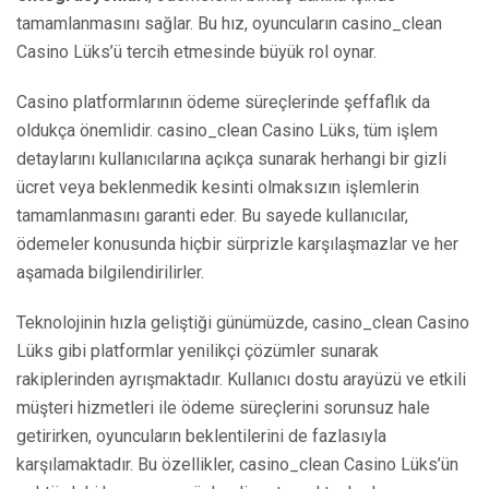
tamamlanmasını sağlar. Bu hız, oyuncuların casino_clean
Casino Lüks’ü tercih etmesinde büyük rol oynar.
Casino platformlarının ödeme süreçlerinde şeffaflık da
oldukça önemlidir. casino_clean Casino Lüks, tüm işlem
detaylarını kullanıcılarına açıkça sunarak herhangi bir gizli
ücret veya beklenmedik kesinti olmaksızın işlemlerin
tamamlanmasını garanti eder. Bu sayede kullanıcılar,
ödemeler konusunda hiçbir sürprizle karşılaşmazlar ve her
aşamada bilgilendirilirler.
Teknolojinin hızla geliştiği günümüzde, casino_clean Casino
Lüks gibi platformlar yenilikçi çözümler sunarak
rakiplerinden ayrışmaktadır. Kullanıcı dostu arayüzü ve etkili
müşteri hizmetleri ile ödeme süreçlerini sorunsuz hale
getirirken, oyuncuların beklentilerini de fazlasıyla
karşılamaktadır. Bu özellikler, casino_clean Casino Lüks’ün