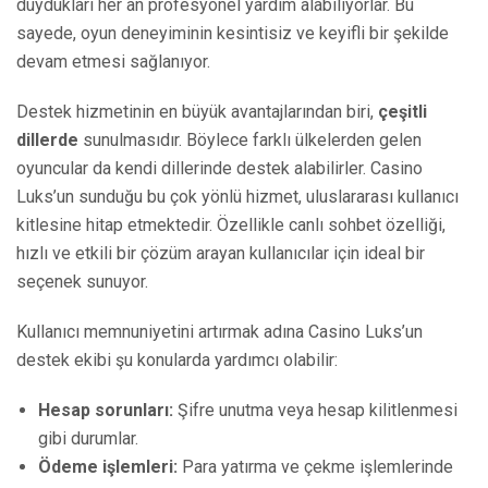
duydukları her an profesyonel yardım alabiliyorlar. Bu
sayede, oyun deneyiminin kesintisiz ve keyifli bir şekilde
devam etmesi sağlanıyor.
Destek hizmetinin en büyük avantajlarından biri,
çeşitli
dillerde
sunulmasıdır. Böylece farklı ülkelerden gelen
oyuncular da kendi dillerinde destek alabilirler. Casino
Luks’un sunduğu bu çok yönlü hizmet, uluslararası kullanıcı
kitlesine hitap etmektedir. Özellikle canlı sohbet özelliği,
hızlı ve etkili bir çözüm arayan kullanıcılar için ideal bir
seçenek sunuyor.
Kullanıcı memnuniyetini artırmak adına Casino Luks’un
destek ekibi şu konularda yardımcı olabilir:
Hesap sorunları:
Şifre unutma veya hesap kilitlenmesi
gibi durumlar.
Ödeme işlemleri:
Para yatırma ve çekme işlemlerinde