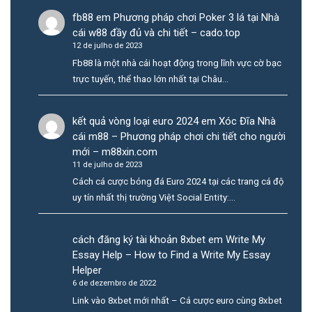
fb88
em
Phương pháp chơi Poker 3 lá tại Nhà
cái w88 đầy đủ và chi tiết – cado.top
12 de julho de 2023
Fb88 là một nhà cái hoạt động trong lĩnh vực cờ bạc
trực tuyến, thể thao lớn nhất tại Châu…
kết quả vòng loại euro 2024
em
Xóc Đĩa Nhà
cái m88 – Phương pháp chơi chi tiết cho người
mới – m88xin.com
11 de julho de 2023
Cách cá cược bóng đá Euro 2024 tại các trang cá độ
uy tín nhất thị trường Việt Social Entity:…
cách đăng ký tài khoản 8xbet
em
Write My
Essay Help – How to Find a Write My Essay
Helper
6 de dezembro de 2022
Link vào 8xbet mới nhất – Cá cược euro cùng 8xbet