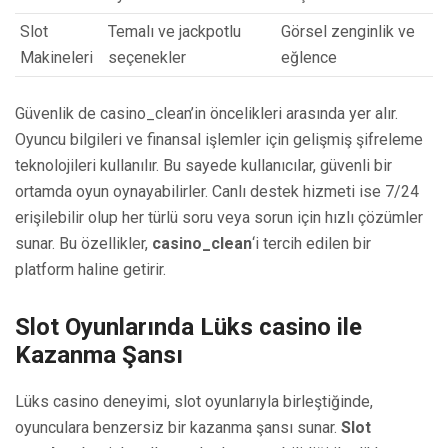
Slot
Temalı ve jackpotlu
Görsel zenginlik ve
Makineleri
seçenekler
eğlence
Güvenlik de casino_clean’in öncelikleri arasında yer alır.
Oyuncu bilgileri ve finansal işlemler için gelişmiş şifreleme
teknolojileri kullanılır. Bu sayede kullanıcılar, güvenli bir
ortamda oyun oynayabilirler. Canlı destek hizmeti ise 7/24
erişilebilir olup her türlü soru veya sorun için hızlı çözümler
sunar. Bu özellikler,
casino_clean
‘i tercih edilen bir
platform haline getirir.
Slot Oyunlarında Lüks casino ile
Kazanma Şansı
Lüks casino deneyimi, slot oyunlarıyla birleştiğinde,
oyunculara benzersiz bir kazanma şansı sunar.
Slot