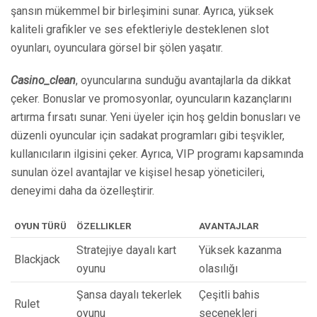
şansın mükemmel bir birleşimini sunar. Ayrıca, yüksek
kaliteli grafikler ve ses efektleriyle desteklenen slot
oyunları, oyunculara görsel bir şölen yaşatır.
Casino_clean
, oyuncularına sunduğu avantajlarla da dikkat
çeker. Bonuslar ve promosyonlar, oyuncuların kazançlarını
artırma fırsatı sunar. Yeni üyeler için hoş geldin bonusları ve
düzenli oyuncular için sadakat programları gibi teşvikler,
kullanıcıların ilgisini çeker. Ayrıca, VIP programı kapsamında
sunulan özel avantajlar ve kişisel hesap yöneticileri,
deneyimi daha da özelleştirir.
OYUN TÜRÜ
ÖZELLIKLER
AVANTAJLAR
Stratejiye dayalı kart
Yüksek kazanma
Blackjack
oyunu
olasılığı
Şansa dayalı tekerlek
Çeşitli bahis
Rulet
oyunu
seçenekleri