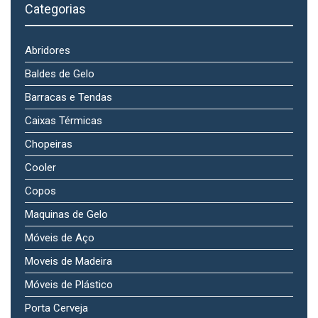
Categorias
Abridores
Baldes de Gelo
Barracas e Tendas
Caixas Térmicas
Chopeiras
Cooler
Copos
Maquinas de Gelo
Móveis de Aço
Moveis de Madeira
Móveis de Plástico
Porta Cerveja