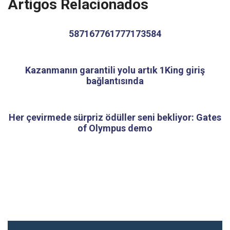
Artigos Relacionados
587167761777173584
Kazanmanın garantili yolu artık 1King giriş
bağlantısında
Her çevirmede sürpriz ödüller seni bekliyor: Gates
of Olympus demo