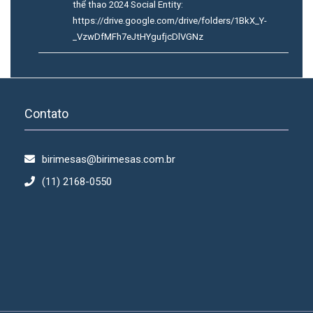
thể thao 2024 Social Entity:
https://drive.google.com/drive/folders/1BkX_Y-
_VzwDfMFh7eJtHYgufjcDlVGNz
Contato
birimesas@birimesas.com.br
(11) 2168-0550
situs panen77
b88 slot
togel online
s77 resmi
rtp slot
daftar slot88
https://nosmoking.mahidol.ac.th/wp-
idn poker
judi slot online pulsa
content/css/panen138/
slot joker123
slot online gacor