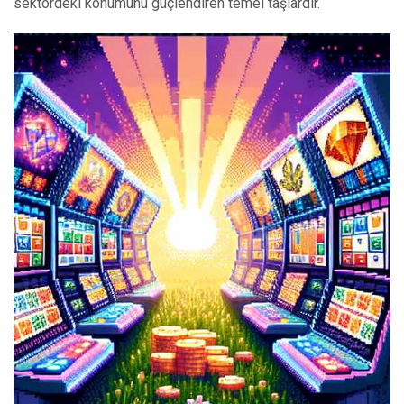
sektördeki konumunu güçlendiren temel taşlardır.