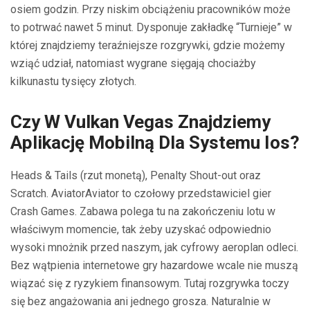
osiem godzin. Przy niskim obciążeniu pracowników może
to potrwać nawet 5 minut. Dysponuje zakładkę “Turnieje” w
której znajdziemy teraźniejsze rozgrywki, gdzie możemy
wziąć udział, natomiast wygrane sięgają chociażby
kilkunastu tysięcy złotych.
Czy W Vulkan Vegas Znajdziemy
Aplikację Mobilną Dla Systemu Ios?
Heads & Tails (rzut monetą), Penalty Shout-out oraz
Scratch. AviatorAviator to czołowy przedstawiciel gier
Crash Games. Zabawa polega tu na zakończeniu lotu w
właściwym momencie, tak żeby uzyskać odpowiednio
wysoki mnożnik przed naszym, jak cyfrowy aeroplan odleci.
Bez wątpienia internetowe gry hazardowe wcale nie muszą
wiązać się z ryzykiem finansowym. Tutaj rozgrywka toczy
się bez angażowania ani jednego grosza. Naturalnie w