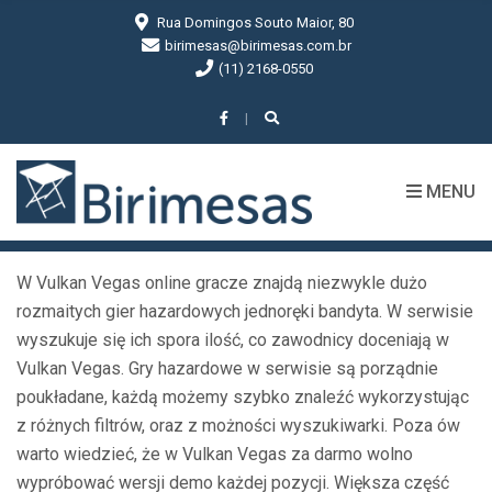
Rua Domingos Souto Maior, 80
birimesas@birimesas.com.br
(11) 2168-0550
MENU
W Vulkan Vegas online gracze znajdą niezwykle dużo
rozmaitych gier hazardowych jednoręki bandyta. W serwisie
wyszukuje się ich spora ilość, co zawodnicy doceniają w
Vulkan Vegas. Gry hazardowe w serwisie są porządnie
poukładane, każdą możemy szybko znaleźć wykorzystując
z różnych filtrów, oraz z możności wyszukiwarki. Poza ów
warto wiedzieć, że w Vulkan Vegas za darmo wolno
wypróbować wersji demo każdej pozycji. Większa część