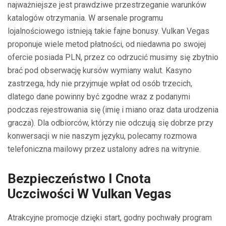
najważniejsze jest prawdziwe przestrzeganie warunków
katalogów otrzymania. W arsenale programu
lojalnościowego istnieją takie fajne bonusy. Vulkan Vegas
proponuje wiele metod płatności, od niedawna po swojej
ofercie posiada PLN, przez co odrzucić musimy się zbytnio
brać pod obserwację kursów wymiany walut. Kasyno
zastrzega, hdy nie przyjmuje wpłat od osób trzecich,
dlatego dane powinny być zgodne wraz z podanymi
podczas rejestrowania się (imię i miano oraz data urodzenia
gracza). Dla odbiorców, którzy nie odczują się dobrze przy
konwersacji w nie naszym języku, polecamy rozmowa
telefoniczna mailowy przez ustalony adres na witrynie.
Bezpieczeństwo I Cnota
Uczciwości W Vulkan Vegas
Atrakcyjne promocje dzięki start, godny pochwały program