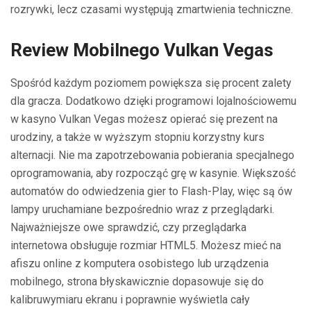
rozrywki, lecz czasami występują zmartwienia techniczne.
Review Mobilnego Vulkan Vegas
Spośród każdym poziomem powiększa się procent zalety
dla gracza. Dodatkowo dzięki programowi lojalnościowemu
w kasyno Vulkan Vegas możesz opierać się prezent na
urodziny, a także w wyższym stopniu korzystny kurs
alternacji. Nie ma zapotrzebowania pobierania specjalnego
oprogramowania, aby rozpocząć grę w kasynie. Większość
automatów do odwiedzenia gier to Flash-Play, więc są ów
lampy uruchamiane bezpośrednio wraz z przeglądarki.
Najważniejsze owe sprawdzić, czy przeglądarka
internetowa obsługuje rozmiar HTML5. Możesz mieć na
afiszu online z komputera osobistego lub urządzenia
mobilnego, strona błyskawicznie dopasowuje się do
kalibruwymiaru ekranu i poprawnie wyświetla cały