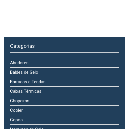
Categorias
Abridores
Baldes de Gelo
Barracas e Tendas
Caixas Térmicas
Chopeiras
Cooler
Copos