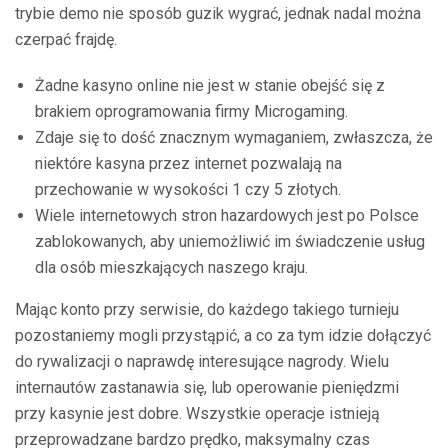
trybie demo nie sposób guzik wygrać, jednak nadal można
czerpać frajdę.
Żadne kasyno online nie jest w stanie obejść się z
brakiem oprogramowania firmy Microgaming.
Zdaje się to dość znacznym wymaganiem, zwłaszcza, że
niektóre kasyna przez internet pozwalają na
przechowanie w wysokości 1 czy 5 złotych.
Wiele internetowych stron hazardowych jest po Polsce
zablokowanych, aby uniemożliwić im świadczenie usług
dla osób mieszkających naszego kraju.
Mając konto przy serwisie, do każdego takiego turnieju
pozostaniemy mogli przystąpić, a co za tym idzie dołączyć
do rywalizacji o naprawdę interesujące nagrody. Wielu
internautów zastanawia się, lub operowanie pieniędzmi
przy kasynie jest dobre. Wszystkie operacje istnieją
przeprowadzane bardzo prędko, maksymalny czas