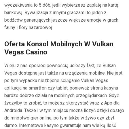
wyczekiwania to 5 dób, jeśli wybierzesz zapłatę na kartę
bankową. Rywalizacja z innymi graczami to jeden z
bodźców generujących jeszcze większe emocje w grach
fauny i flory hazardowej.
Oferta Konsol Mobilnych W Vulkan
Vegas Casino
Wielu z nas spośród pewnością ucieszy fakt, że Vulkan
Vegas dostępne jest także na urządzenia mobilne. Nie jest
po tym wypadku niezbędne ściąganie Vulkan Vegas
aplikacja na smartfon czy tablet, ponieważ strona kasyna
bardzo dobrze działa na mobilnych przeglądarkach. Gdyż
życzyłby to zrobić, to możesz skorzystać wraz z App dla
Androida. Także i w tym miejscu można liczyć dzięki dostęp
do mnóstwo gier online, po tym także w żywo czy zbyt
darmo. Internetowe kasyno gwarantuje nam wielką ilość