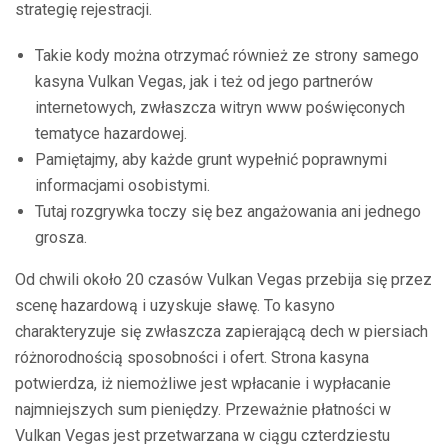
strategię rejestracji.
Takie kody można otrzymać również ze strony samego
kasyna Vulkan Vegas, jak i też od jego partnerów
internetowych, zwłaszcza witryn www poświęconych
tematyce hazardowej.
Pamiętajmy, aby każde grunt wypełnić poprawnymi
informacjami osobistymi.
Tutaj rozgrywka toczy się bez angażowania ani jednego
grosza.
Od chwili około 20 czasów Vulkan Vegas przebija się przez
scenę hazardową i uzyskuje sławę. To kasyno
charakteryzuje się zwłaszcza zapierającą dech w piersiach
różnorodnością sposobności i ofert. Strona kasyna
potwierdza, iż niemożliwe jest wpłacanie i wypłacanie
najmniejszych sum pieniędzy. Przeważnie płatności w
Vulkan Vegas jest przetwarzana w ciągu czterdziestu