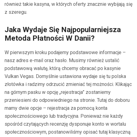
również takie kasyna, w których oferty znacznie wybijają się
z szeregu.
Jaka Wydaje Się Najpopularniejsza
Metoda Płatności W Danii?
W pierwszym kroku podajemy podstawowe informacje –
nasz adres e-mail oraz hasło. Musimy również ustalić
podstawową walutę, którą chcemy obracać po kasynie
Vulkan Vegas. Domyślnie ustawiona wydaje się tu polska
złotówka i radzimy odrzucić zmieniać tej możności. Klikając
na górnym pasku w opcję „rejestracja” zostaniemy
przeniesieni do odpowiedniego na stronie. Tutaj do doboru
mamy dwie opcje – rejestracja za pomocą konta
społecznościowego lub tradycyjna. Ponieważ nie każdy
spośród czytających recenzję dysponuje konto w wortalu
społecznościowym, postanowiliśmy opisać tutaj klasyczną