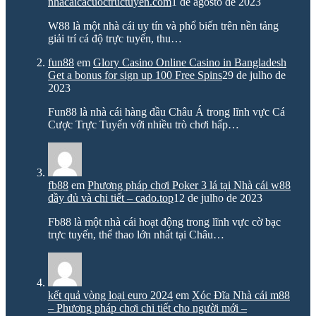
nhacaicacuoctructuyen.com
1 de agosto de 2023
W88 là một nhà cái uy tín và phổ biến trên nền tảng
giải trí cá độ trực tuyến, thu…
fun88
em
Glory Casino Online Casino in Bangladesh
Get a bonus for sign up 100 Free Spins
29 de julho de
2023
Fun88 là nhà cái hàng đầu Châu Á trong lĩnh vực Cá
Cược Trực Tuyến với nhiều trò chơi hấp…
fb88
em
Phương pháp chơi Poker 3 lá tại Nhà cái w88
đầy đủ và chi tiết – cado.top
12 de julho de 2023
Fb88 là một nhà cái hoạt động trong lĩnh vực cờ bạc
trực tuyến, thể thao lớn nhất tại Châu…
kết quả vòng loại euro 2024
em
Xóc Đĩa Nhà cái m88
– Phương pháp chơi chi tiết cho người mới –