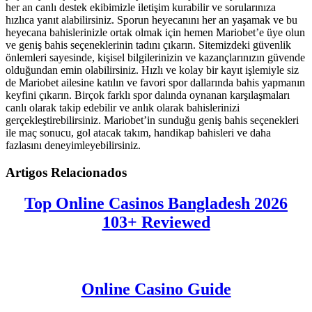
her an canlı destek ekibimizle iletişim kurabilir ve sorularınıza
hızlıca yanıt alabilirsiniz. Sporun heyecanını her an yaşamak ve bu
heyecana bahislerinizle ortak olmak için hemen Mariobet’e üye olun
ve geniş bahis seçeneklerinin tadını çıkarın. Sitemizdeki güvenlik
önlemleri sayesinde, kişisel bilgilerinizin ve kazançlarınızın güvende
olduğundan emin olabilirsiniz. Hızlı ve kolay bir kayıt işlemiyle siz
de Mariobet ailesine katılın ve favori spor dallarında bahis yapmanın
keyfini çıkarın. Birçok farklı spor dalında oynanan karşılaşmaları
canlı olarak takip edebilir ve anlık olarak bahislerinizi
gerçekleştirebilirsiniz. Mariobet’in sunduğu geniş bahis seçenekleri
ile maç sonucu, gol atacak takım, handikap bahisleri ve daha
fazlasını deneyimleyebilirsiniz.
Artigos Relacionados
Top Online Casinos Bangladesh 2026
103+ Reviewed
Online Casino Guide