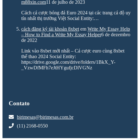
m88xin.com
11 de julho de 2023
Cách cá cược bóng đá Euro 2024 tại các trang cá độ uy
tín nhất thị trường Việt Social Entity:…
cách đăng ký tài khoản 8xbet
em
Write My Essay Help
– How to Find a Write My Essay Helper
6 de dezembro
de 2022
Link vào 8xbet mới nhất – Cá cược euro cùng 8xbet
thể thao 2024 Social Entity:
https://drive.google.com/drive/folders/1BkX_Y-
_VzwDfMFh7eJtHYgufjcDlVGNz
Contato
birimesas@birimesas.com.br
(11) 2168-0550
situs panen77
togel online
https://nosmoking.mahidol.ac.th/wp-content/css/panen138/