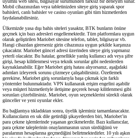
uyumlu web sitesi, bilgisayar sürümünden farksız bir deneyim sunar.
Mobil cihazınızdan veya tabletinizden siteye giriş yaparak spor
bahisleri, canlı bahisler ve casino oyunları gibi tüm hizmetlerden
faydalanabilirsiniz.
Ülkemizde yasa dışı bahis siteleri yasaktır, BTK bunların önüne
geçmek için bazı adresleri engellemektedir. Tüm platformlara uygun
olarak geliştirilen Mariobet sitesine telefon, tablet, bilgisayar vb.
Hangi cihazdan girerseniz girin cihazınıza uygun şekilde karşınıza
çıkacaktır. Mariobet güncel adresi üzerinden siteye giriş yapmanız
yeterli olacaktır. Bu hatalar, genellikle yanlış kullanıcı adı veya şifre
girişi, hesap kilitlenmesi veya teknik sorunlar gibi nedenlerden
kaynaklanabilir. Eğer Mariobet giriş hatası alıyorsanız, aşağıdaki
adımları izleyerek sorunu çözmeye çalışabilirsiniz. Özetlemek
gerekirse, Mariobet giriş sorunlarıyla başa çıkmak için farklı
yöntemler bulunmaktadır. VPN kullanarak erişim engelini aşabilir
veya müşteri hizmetleriyle iletişime geçerek hesap kilitlenmesi gibi
sorunları çözebilirsiniz. Mariobet, oyun seçeneklerini sürekli olarak
günceller ve yeni oyunlar ekler.
Bu bağlantıya tıkladıktan sonra, üyelik işleminiz tamamlanacaktır.
Kullanıcıların en sık dile getirdiği şikayetlerden biri, Mariobet’in
para çekme işlemlerinde yaşanan gecikmelerdir. Bazı kullanıcılar,
para çekme taleplerinin onaylanmasının uzun sürdüğünü ve
paralarının hesaplarına geçmediğini belirtmektedirler. 10 yılı aşkın