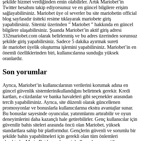
şekilde hizmet verdiğinden emin olabilirler. Artık Mariobet’in
Twitter hesabını takip ediyorsunuz ve en güncel bilgilere erişim
sağlayabilirsiniz. Mariobet üye ol severler bu site mariobetin official
blog sayfasıdır üstteki resime tıklayarak mariobete giriş
yapabilirsiniz. Sitemiz üzerinden ” Mariobet ” hakkında en güncel
bilgilere ulaşabilirsiniz. Şuanda Mariobet’in aktif giriş adresi
332mariobet.com olarak belirlenmiş ve bu adres üzerinden sorunsuz
şekilde giriş yapabilirsiniz. Sadece 5 dakika ayırmak sureti
ile mariobet üyelik oluşturma işlemini yapabilirsiniz. Mariobet’in en
önemli özelliklerinden biri, kullanıcılarına sunduğu yüksek
oranlardır.
Son yorumlar
Ayrıca, Mariobet’in kullanıcılarının verilerini korumak adına en
güncel güvenlik sistemlerinikullandığını belirtmek gerekir. Kredi
kartları, e-cüzdanlar ve banka havaleleri gibi seçenekler arasından
tercih yapabilirsiniz. Ayrıca, site düzenli olarak güncellenen
promosyonlar ve bonuslarla kullanıcılarına ekstra avantajlar sunar.
Bu bonuslar sayesinde oyuncular, yatırımlarını artırabilir ve oyun
deneyimlerini daha kazançlı hale getirebilirler. Genç kullanıcılar için
güvenilir bahis siteleri arasında öncü olan Mariobet, yüksek
standartlara sahip bir platformdur. Gençlerin güvenli ve sorumlu bir
şekilde bahis yapabilmeleri için gerekli olan tüm önlemleri