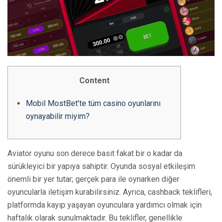
Content
Mobil MostBet’te tüm casino oyunlarını
oynayabilir miyim?
Aviator oyunu son derece basit fakat bir o kadar da
sürükleyici bir yapıya sahiptir. Oyunda sosyal etkileşim
önemli bir yer tutar; gerçek para ile oynarken diğer
oyuncularla iletişim kurabilirsiniz. Ayrıca, cashback teklifleri,
platformda kayıp yaşayan oyunculara yardımcı olmak için
haftalık olarak sunulmaktadır. Bu teklifler, genellikle