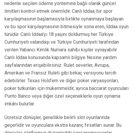
nedenle seçilen ödeme yöntemine bağlı olarak güncel
limitleri kontrol etmek önemlidir. Canlı İddaa, bir spor
karşılaşmasının başlamasıyla birlikte oynanmaya başlayan
ve bu spor karşılaşmasının bitmesiyle sona eren, İddaa oyun
türüdür. Canlı İddaa’yı 18 yaşını doldurmuş her Türkiye
Cumhuriyeti vatandaşı ve Türkiye Cumhuriyeti tarafından
verilen Yabancı Kimlik Numara sahibi kişiler oynayabilir.
Canlı İddaa konusunda kapsamlı bilgiye Nesine yardım
sayfalarından erişebilirsiniz. Rulet severler, Avrupa,
Amerikan ve Fransız Ruleti gibi birkaç versiyonu tercih
edebilirler. Texas Hold’em ve diğer poker varyasyonları,
poker tutkunları için mükemmeldir, ayrıca baccarat oyuncuları
Punto Banco veya diğer özel seçeneklerle oyun oynama
imkânı bulurlar.
Ücretsiz dönüşler, genellikle belirli slot oyunlarında
geçerlidir ve oyunculara ekstra kazanç fırsatları sunar. Bu
dönüşler, platformun düzenlediği özel promosyonlar,