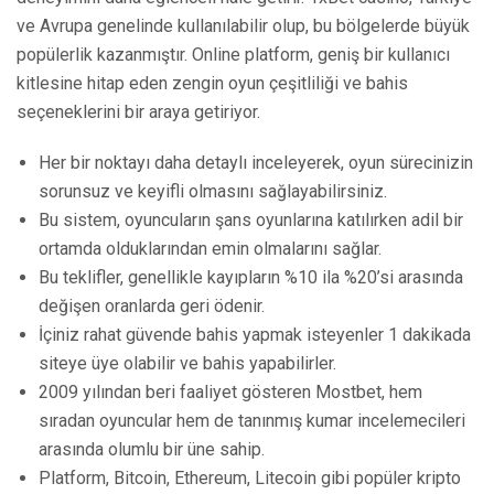
ve Avrupa genelinde kullanılabilir olup, bu bölgelerde büyük
popülerlik kazanmıştır. Online platform, geniş bir kullanıcı
kitlesine hitap eden zengin oyun çeşitliliği ve bahis
seçeneklerini bir araya getiriyor.
Her bir noktayı daha detaylı inceleyerek, oyun sürecinizin
sorunsuz ve keyifli olmasını sağlayabilirsiniz.
Bu sistem, oyuncuların şans oyunlarına katılırken adil bir
ortamda olduklarından emin olmalarını sağlar.
Bu teklifler, genellikle kayıpların %10 ila %20’si arasında
değişen oranlarda geri ödenir.
İçiniz rahat güvende bahis yapmak isteyenler 1 dakikada
siteye üye olabilir ve bahis yapabilirler.
2009 yılından beri faaliyet gösteren Mostbet, hem
sıradan oyuncular hem de tanınmış kumar incelemecileri
arasında olumlu bir üne sahip.
Platform, Bitcoin, Ethereum, Litecoin gibi popüler kripto