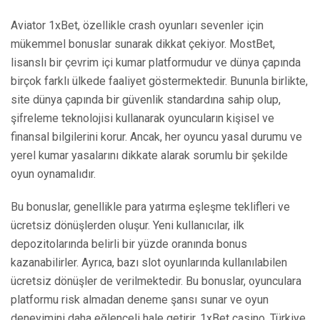
Aviator 1xBet, özellikle crash oyunları sevenler için
mükemmel bonuslar sunarak dikkat çekiyor. MostBet,
lisanslı bir çevrim içi kumar platformudur ve dünya çapında
birçok farklı ülkede faaliyet göstermektedir. Bununla birlikte,
site dünya çapında bir güvenlik standardına sahip olup,
şifreleme teknolojisi kullanarak oyuncuların kişisel ve
finansal bilgilerini korur. Ancak, her oyuncu yasal durumu ve
yerel kumar yasalarını dikkate alarak sorumlu bir şekilde
oyun oynamalıdır.
Bu bonuslar, genellikle para yatırma eşleşme teklifleri ve
ücretsiz dönüşlerden oluşur. Yeni kullanıcılar, ilk
depozitolarında belirli bir yüzde oranında bonus
kazanabilirler. Ayrıca, bazı slot oyunlarında kullanılabilen
ücretsiz dönüşler de verilmektedir. Bu bonuslar, oyunculara
platformu risk almadan deneme şansı sunar ve oyun
deneyimini daha eğlenceli hale getirir. 1xBet casino, Türkiye