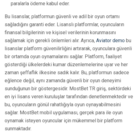
paralarla ödeme kabul eder.
Bu lisanslar, platformun güvenli ve adil bir oyun ortamı
sağladığını garanti eder. Lisanslı platformlar, oyuncuların
finansal bilgilerinin ve kişisel verilerinin korunmasını
sağlamak için gerekli önlemleri alır. Ayrıca,
Aviator demo
bu
lisanslar platform güvenilirliğini artırarak, oyunculara güvenli
bir ortamda oyun oynamalarını sağlar. Platform, faaliyet
gösterdiği ülkelerdeki kumar düzenlemelerine uyar ve her
zaman şeffaflık ilkesine sadık kalır. Bu, platformun sadece
eğlence değil, aynı zamanda güvenli bir oyun deneyimi
sunduğunun bir göstergesidir. MostBet TR giriş, sektördeki
en iyi lisans veren kuruluşlar tarafından denetlenmektedir ve
bu, oyuncuların gönül rahatlığıyla oyun oynayabilmesini
sağlar. MostBet mobil uygulaması, gerçek para ile oyun
oynamak isteyen oyuncular için mükemmel bir platform
sunmaktadır.