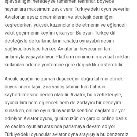
işlevselliğini neredeyse tamamen tekrarlar, böylece
hayranlara maksimum zevk verir. Türkiye’deki oyun severler,
Aviator’ün eşsiz dinamiklerini ve stratejik derinliğini
keşfederken, yüksek kazançlar elde etmenin ve eğlenceli
vakit geçirmenin keyfini çıkarıyor. Bu oyun, Türkçe dil
desteğiyle de kullanıcıların rahatça oynayabilmesini
sağlıyor, böylece herkes Aviator’un heyecanını tam
anlamıyla yaşayabiliyor. Platform minimum mevduat miktarı,
kullanılan ödeme yöntemine göre değişiklik gösterebilir.
Ancak, uçağın ne zaman düşeceğini doğru tahmin etmek
büyük önem taşır; zira yanlış tahmin tüm bahisin
kaybedilmesine neden olabilir. Aviator, bu özellikleriyle,
oyunculara hem eğlenceli hem de zorlayıcı bir deneyim
sunarken, online oyun dünyasında kendine sağlam bir yer
ediniyor. Aviator oyunu, günümüzün en çarpıcı online bahis
ve casino oyunları arasında parlamaya devam ediyor.
Türkiye’deki oyuncular aviator oyna arayışıyla bu benzersiz