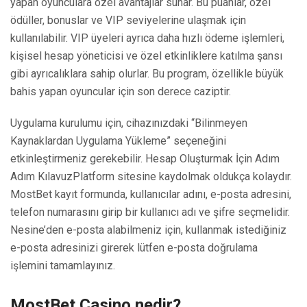
yapan oyunculara özel avantajlar sunar. Bu puanlar, özel
ödüller, bonuslar ve VIP seviyelerine ulaşmak için
kullanılabilir. VIP üyeleri ayrıca daha hızlı ödeme işlemleri,
kişisel hesap yöneticisi ve özel etkinliklere katılma şansı
gibi ayrıcalıklara sahip olurlar. Bu program, özellikle büyük
bahis yapan oyuncular için son derece caziptir.
Uygulama kurulumu için, cihazınızdaki “Bilinmeyen
Kaynaklardan Uygulama Yükleme” seçeneğini
etkinleştirmeniz gerekebilir. Hesap Oluşturmak İçin Adım
Adım KılavuzPlatform sitesine kaydolmak oldukça kolaydır.
MostBet kayıt formunda, kullanıcılar adını, e-posta adresini,
telefon numarasını girip bir kullanıcı adı ve şifre seçmelidir.
Nesine’den e-posta alabilmeniz için, kullanmak istediğiniz
e-posta adresinizi girerek lütfen e-posta doğrulama
işlemini tamamlayınız.
MostBet Casino nedir?