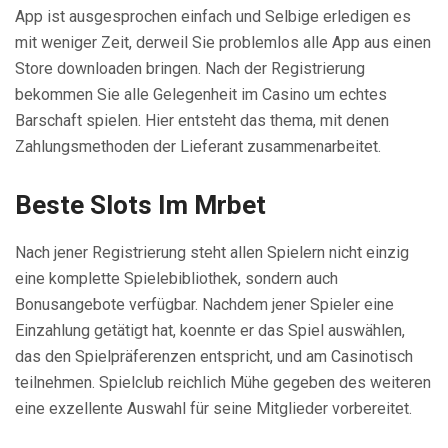
App ist ausgesprochen einfach und Selbige erledigen es
mit weniger Zeit, derweil Sie problemlos alle App aus einen
Store downloaden bringen. Nach der Registrierung
bekommen Sie alle Gelegenheit im Casino um echtes
Barschaft spielen. Hier entsteht das thema, mit denen
Zahlungsmethoden der Lieferant zusammenarbeitet.
Beste Slots Im Mrbet
Nach jener Registrierung steht allen Spielern nicht einzig
eine komplette Spielebibliothek, sondern auch
Bonusangebote verfügbar. Nachdem jener Spieler eine
Einzahlung getätigt hat, koennte er das Spiel auswählen,
das den Spielpräferenzen entspricht, und am Casinotisch
teilnehmen. Spielclub reichlich Mühe gegeben des weiteren
eine exzellente Auswahl für seine Mitglieder vorbereitet.