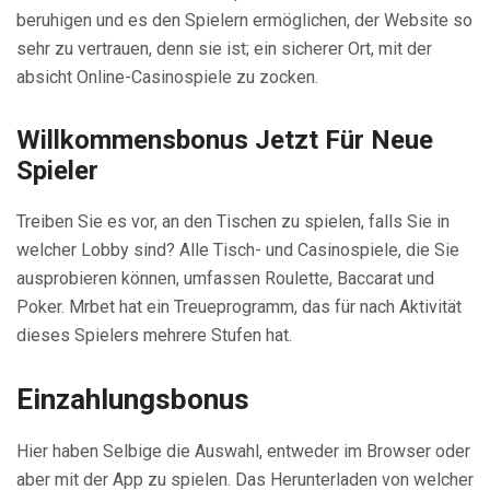
beruhigen und es den Spielern ermöglichen, der Website so
sehr zu vertrauen, denn sie ist; ein sicherer Ort, mit der
absicht Online-Casinospiele zu zocken.
Willkommensbonus Jetzt Für Neue
Spieler
Treiben Sie es vor, an den Tischen zu spielen, falls Sie in
welcher Lobby sind? Alle Tisch- und Casinospiele, die Sie
ausprobieren können, umfassen Roulette, Baccarat und
Poker. Mrbet hat ein Treueprogramm, das für nach Aktivität
dieses Spielers mehrere Stufen hat.
Einzahlungsbonus
Hier haben Selbige die Auswahl, entweder im Browser oder
aber mit der App zu spielen. Das Herunterladen von welcher