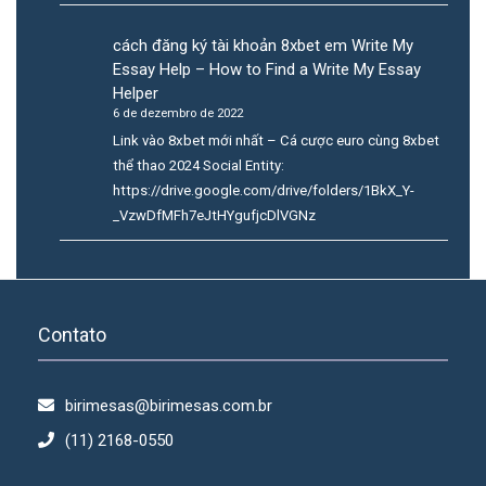
cách đăng ký tài khoản 8xbet
em
Write My
Essay Help – How to Find a Write My Essay
Helper
6 de dezembro de 2022
Link vào 8xbet mới nhất – Cá cược euro cùng 8xbet
thể thao 2024 Social Entity:
https://drive.google.com/drive/folders/1BkX_Y-
_VzwDfMFh7eJtHYgufjcDlVGNz
Contato
birimesas@birimesas.com.br
(11) 2168-0550