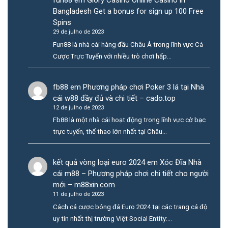
Bangladesh Get a bonus for sign up 100 Free
Spins
29 de julho de 2023
Fun88 là nhà cái hàng đầu Châu Á trong lĩnh vực Cá
Cược Trực Tuyến với nhiều trò chơi hấp…
fb88
em
Phương pháp chơi Poker 3 lá tại Nhà
cái w88 đầy đủ và chi tiết – cado.top
12 de julho de 2023
Fb88 là một nhà cái hoạt động trong lĩnh vực cờ bạc
trực tuyến, thể thao lớn nhất tại Châu…
kết quả vòng loại euro 2024
em
Xóc Đĩa Nhà
cái m88 – Phương pháp chơi chi tiết cho người
mới – m88xin.com
11 de julho de 2023
Cách cá cược bóng đá Euro 2024 tại các trang cá độ
uy tín nhất thị trường Việt Social Entity:…