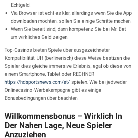
Echtgeld.
Via Browser ist echt es klar, allerdings wenn Sie die App
downloaden möchten, sollen Sie einige Schritte machen.
Wenn Sie bereit sind, dann kompetenz Sie bei Mr. Bet
um wirkliches Geld zeigen.
Top-Casinos bieten Spiele über ausgezeichneter
Kompatibilität. Uff (berlinerisch) diese Weise bestizen die
Spieler dies gleiche immersive Erlebnis, egal ob diese von
einem Smartphone, Tablet oder RECHNER
https://hdsportsnews.com/at/
spielen. Wie bei jedweder
Onlinecasino-Werbekampagne gibt es einige
Bonusbedingungen über beachten.
Willkommensbonus – Wirklich In
Der Nahen Lage, Neue Spieler
Anzuziehen