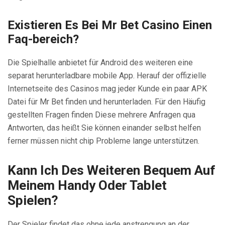
Existieren Es Bei Mr Bet Casino Einen
Faq-bereich?
Die Spielhalle anbietet für Android des weiteren eine
separat herunterladbare mobile App. Herauf der offizielle
Internetseite des Casinos mag jeder Kunde ein paar APK
Datei für Mr Bet finden und herunterladen. Für den Häufig
gestellten Fragen finden Diese mehrere Anfragen qua
Antworten, das heißt Sie können einander selbst helfen
ferner müssen nicht chip Probleme lange unterstützen.
Kann Ich Des Weiteren Bequem Auf
Meinem Handy Oder Tablet
Spielen?
Der Spieler findet das ohne jede anstrengung an der