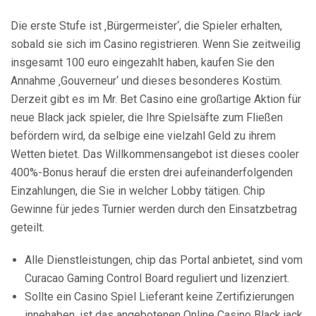
Die erste Stufe ist ‚Bürgermeister‘, die Spieler erhalten,
sobald sie sich im Casino registrieren. Wenn Sie zeitweilig
insgesamt 100 euro eingezahlt haben, kaufen Sie den
Annahme ‚Gouverneur‘ und dieses besonderes Kostüm.
Derzeit gibt es im Mr. Bet Casino eine großartige Aktion für
neue Black jack spieler, die Ihre Spielsäfte zum Fließen
befördern wird, da selbige eine vielzahl Geld zu ihrem
Wetten bietet. Das Willkommensangebot ist dieses cooler
400%-Bonus herauf die ersten drei aufeinanderfolgenden
Einzahlungen, die Sie in welcher Lobby tätigen. Chip
Gewinne für jedes Turnier werden durch den Einsatzbetrag
geteilt.
Alle Dienstleistungen, chip das Portal anbietet, sind vom
Curacao Gaming Control Board reguliert und lizenziert.
Sollte ein Casino Spiel Lieferant keine Zertifizierungen
innehaben, ist das angebotenen Online Casino Black jack