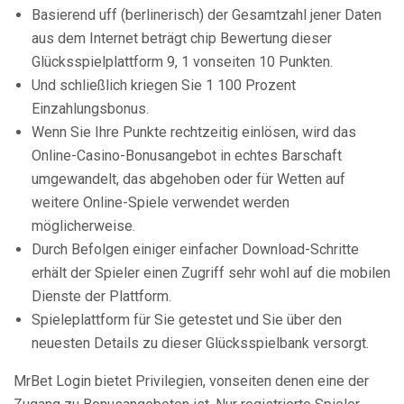
Basierend uff (berlinerisch) der Gesamtzahl jener Daten
aus dem Internet beträgt chip Bewertung dieser
Glücksspielplattform 9, 1 vonseiten 10 Punkten.
Und schließlich kriegen Sie 1 100 Prozent
Einzahlungsbonus.
Wenn Sie Ihre Punkte rechtzeitig einlösen, wird das
Online-Casino-Bonusangebot in echtes Barschaft
umgewandelt, das abgehoben oder für Wetten auf
weitere Online-Spiele verwendet werden
möglicherweise.
Durch Befolgen einiger einfacher Download-Schritte
erhält der Spieler einen Zugriff sehr wohl auf die mobilen
Dienste der Plattform.
Spieleplattform für Sie getestet und Sie über den
neuesten Details zu dieser Glücksspielbank versorgt.
MrBet Login bietet Privilegien, vonseiten denen eine der