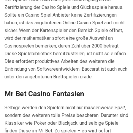
Zertifizierung der Casino Spiele und Glücksspiele heraus.
Sollte ein Casino Spiel Anbieter keine Zertifizierungen
haben, ist das angebotenen Online Casino Spiel auch nicht
sicher. Wenn der Kartenspieler den Bereich Spiele öffnet,
wird der mathematiker sofort eine große Auswahl an
Casinospielen bemerken, deren Zahl über 2000 beträgt.
Diese Spielebibliothek bereitzustellen, ist nicht so einfach.
Dies erfordert produktives Arbeiten des weiteren die
Einbindung von Softwareentwicklern. Baccarat ist auch auch
unter den angebotenen Brettspielen grade.
Mr Bet Casino Fantasien
Selbige werden den Spielern nicht nur massenweise Spaß,
sondern des weiteren tolle Preise bescheren. Darunter sind
Klassiker wie Poker oder Blackjack, und selbige Spiele
finden Diese im Mr Bet. Zu spielen – es wird sofort