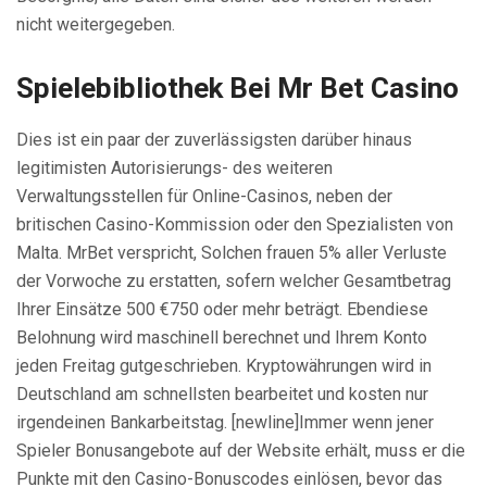
nicht weitergegeben.
Spielebibliothek Bei Mr Bet Casino
Dies ist ein paar der zuverlässigsten darüber hinaus
legitimisten Autorisierungs- des weiteren
Verwaltungsstellen für Online-Casinos, neben der
britischen Casino-Kommission oder den Spezialisten von
Malta. MrBet verspricht, Solchen frauen 5% aller Verluste
der Vorwoche zu erstatten, sofern welcher Gesamtbetrag
Ihrer Einsätze 500 €750 oder mehr beträgt. Ebendiese
Belohnung wird maschinell berechnet und Ihrem Konto
jeden Freitag gutgeschrieben. Kryptowährungen wird in
Deutschland am schnellsten bearbeitet und kosten nur
irgendeinen Bankarbeitstag. [newline]Immer wenn jener
Spieler Bonusangebote auf der Website erhält, muss er die
Punkte mit den Casino-Bonuscodes einlösen, bevor das