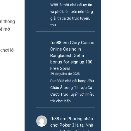
W88 là một nhà cái uy tín
và phổ biến trên nền tảng
giải trí cá độ trực tuyến,
ền thông
thu…
ể mở
fun88
em
Glory Casino
Online Casino in
chơi lô
Bangladesh Get a
bonus for sign up 100
Free Spins
29 de julho de 2023
Fun88 là nhà cái hàng đầu
Châu Á trong lĩnh vực Cá
Cược Trực Tuyến với nhiều
trò chơi hấp…
fb88
em
Phương pháp
chơi Poker 3 lá tại Nhà