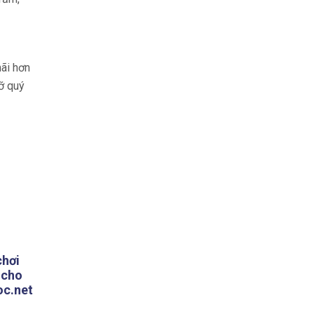
mãi hơn
đỡ quý
chơi
 cho
oc.net