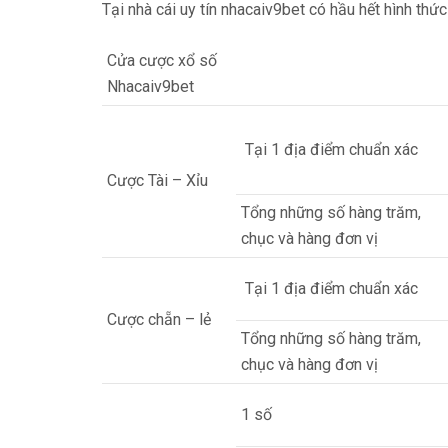
Tại nhà cái uy tín nhacaiv9bet có hầu hết hình thức
Cửa cược xổ số
Nhacaiv9bet
Tại 1 địa điểm chuẩn xác
Cược Tài – Xỉu
Tổng những số hàng trăm,
chục và hàng đơn vị
Tại 1 địa điểm chuẩn xác
Cược chẵn – lẻ
Tổng những số hàng trăm,
chục và hàng đơn vị
1 số