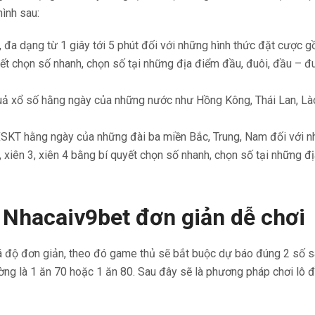
hình sau:
 đa dạng từ 1 giây tới 5 phút đối với những hình thức đặt cược 
quyết chọn số nhanh, chọn số tại những địa điểm đầu, đuôi, đầu – đ
ả xổ số hằng ngày của những nước như Hồng Kông, Thái Lan, Lào,
XSKT hằng ngày của những đài ba miền Bắc, Trung, Nam đối với 
, xiên 3, xiên 4 bằng bí quyết chọn số nhanh, chọn số tại những đ
 Nhacaiv9bet đơn giản dễ chơi
cá độ đơn giản, theo đó game thủ sẽ bắt buộc dự báo đúng 2 số s
ường là 1 ăn 70 hoặc 1 ăn 80. Sau đây sẽ là phương pháp chơi lô 