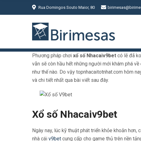
Rua Domingos Souto Maior, 80
birimesas@birime
Phương pháp chơi
xổ số Nhacaiv9bet
có lẽ đã ko
vẫn sẽ còn hầu hết những người mới khám phá về đ
như thế nào. Do vậy topnhacaitotnhat.com hôm na
và chi tiết nhất qua bài viết sau đây.
Xổ số Nhacaiv9bet
Ngày nay, lúc kỹ thuật phát triển khỏe khoắn hơn,
nhà cái
v9bet
cung cấp cho game thủ trên nền tảng