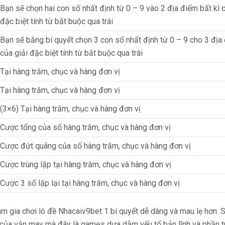
Bạn sẽ chọn hai con số nhất định từ 0 – 9 vào 2 địa điểm bất kì c
đặc biệt tính từ bắt buộc qua trái
Bạn sẽ bằng bí quyết chọn 3 con số nhất định từ 0 – 9 cho 3 địa
của giải đặc biệt tính từ bắt buộc qua trái
Tại hàng trăm, chục và hàng đơn vị
Tại hàng trăm, chục và hàng đơn vị
(3×6) Tại hàng trăm, chục và hàng đơn vị
Cược tổng của số hàng trăm, chục và hàng đơn vị
Cược đứt quãng của số hàng trăm, chục và hàng đơn vị
Cược trùng lặp tại hàng trăm, chục và hàng đơn vị
Cược 3 số lặp lại tại hàng trăm, chục và hàng đơn vị
am gia chơi lô đề Nhacaiv9bet 1 bí quyết dễ dàng và mau lẹ hơn. 
 của vận may mà đây là games dựa dẫm yếu tố bản lĩnh và phần t