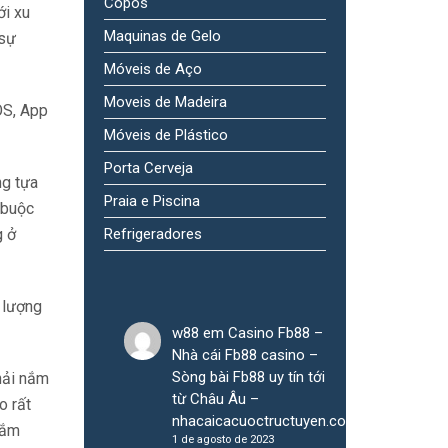
Copos
ới xu
Maquinas de Gelo
 sự
Móveis de Aço
Moveis de Madeira
OS, App
Móveis de Plástico
Porta Cerveja
ng tựa
Praia e Piscina
 buộc
g ở
Refrigeradores
 lượng
w88
em
Casino Fb88 –
Nhà cái Fb88 casino –
Sòng bài Fb88 uy tín tới
hải nắm
từ Châu Âu –
o rất
nhacaicacuoctructuyen.com
nắm
1 de agosto de 2023