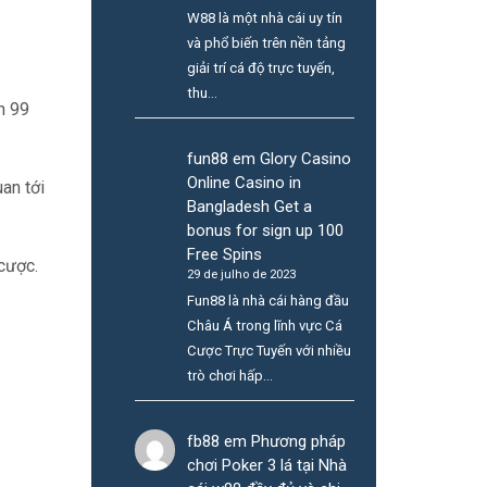
W88 là một nhà cái uy tín
và phổ biến trên nền tảng
giải trí cá độ trực tuyến,
thu…
n 99
fun88
em
Glory Casino
Online Casino in
an tới
Bangladesh Get a
bonus for sign up 100
Free Spins
cược.
29 de julho de 2023
Fun88 là nhà cái hàng đầu
Châu Á trong lĩnh vực Cá
Cược Trực Tuyến với nhiều
trò chơi hấp…
fb88
em
Phương pháp
chơi Poker 3 lá tại Nhà