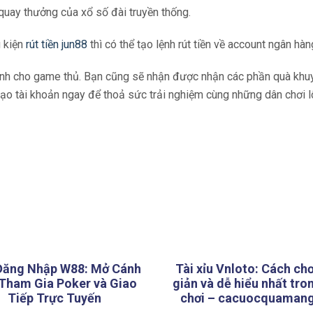
quay thưởng của xổ số đài truyền thống.
u kiện
rút tiền jun88
thì có thể tạo lệnh rút tiền về account ngân hàn
dành cho game thủ. Bạn cũng sẽ nhận được nhận các phần quà khu
ạo tài khoản ngay để thoả sức trải nghiệm cùng những dân chơi l
Đăng Nhập W88: Mở Cánh
Tài xỉu Vnloto: Cách ch
Tham Gia Poker và Giao
giản và dễ hiểu nhất tro
Tiếp Trực Tuyến
chơi – cacuocquamang