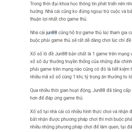
Trong thời đại khoa học thông tin phát triển nên 
hướng. Nhà cái cũng ko đứng ngoại trừ cuộc và bắ
thuận lợi nhất cho game thủ.
Nhà cái
jun88
cũng hỗ trợ game thủ lúc tham gia c
buộc phải game thủ sẽ rất dễ dàng chơi lúc chỉ đề n
Xổ số lô đề Jun88 bản chất là 1 game trên mạng và
xổ số dự thưởng truyền thống của những đài chính
phải game trên mạng nào cũng có đó là tiết kiệm t
nhiều mã xổ số cùng 1 khi, tỷ trọng ăn thưởng to lớ
Qua nhiều thời gian hoạt động, Jun88 đã tăng cấp 
hơn để đáp ứng game thủ.
Xổ số tại nhà cái có nhiều hình thức chơi và nhậ
bắt nhận được phương pháp chơi thì mới buộc phải
nhiều những phương pháp chơi để làm quen, tại đâ