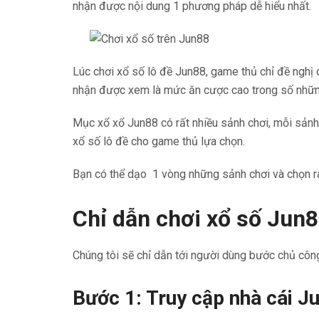
nhận được nội dung 1 phương pháp dễ hiểu nhất.
Lúc chơi xổ số lô đề Jun88, game thủ chỉ đề nghị 
nhận được xem là mức ăn cược cao trong số những 
Mục xổ xổ Jun88 có rất nhiều sảnh chơi, mỗi sảnh 
xổ số lô đề cho game thủ lựa chọn.
Bạn có thể dạo 1 vòng những sảnh chơi và chọn r
Chỉ dẫn chơi xổ số Jun
Chúng tôi sẽ chỉ dẫn tới người dùng bước chủ côn
Bước 1: Truy cập nhà cái J