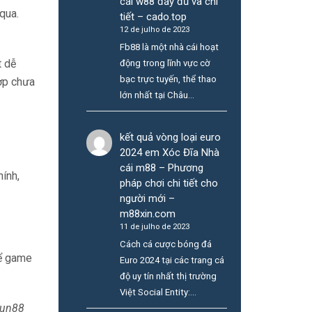
cái w88 đầy đủ và chi
qua.
tiết – cado.top
12 de julho de 2023
Fb88 là một nhà cái hoạt
t dễ
động trong lĩnh vực cờ
bạc trực tuyến, thể thao
ợp chưa
lớn nhất tại Châu…
kết quả vòng loại euro
2024
em
Xóc Đĩa Nhà
cái m88 – Phương
ính,
pháp chơi chi tiết cho
người mới –
m88xin.com
11 de julho de 2023
Cách cá cược bóng đá
để game
Euro 2024 tại các trang cá
độ uy tín nhất thị trường
Việt Social Entity:…
Jun88