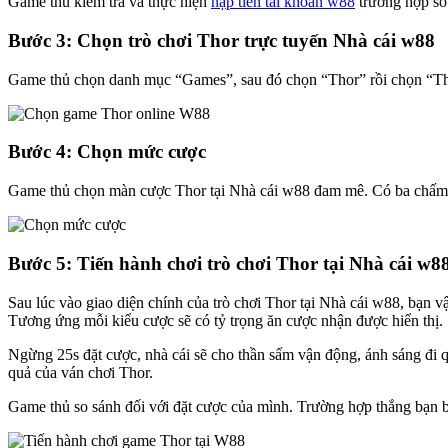
Game thủ kiểm tra và thực hiện
nạp tiền tài khoản w88
trường hợp số
Bước 3: Chọn trò chơi Thor trực tuyến Nhà cái w88
Game thủ chọn danh mục “Games”, sau đó chọn “Thor” rồi chọn “Thử
Bước 4: Chọn mức cược
Game thủ chọn màn cược Thor tại Nhà cái w88 đam mê. Có ba chấm dứ
Bước 5: Tiến hành chơi trò chơi Thor tại Nhà cái w8
Sau lúc vào giao diện chính của trò chơi Thor tại Nhà cái w88, bạn v
Tương ứng mỗi kiểu cược sẽ có tỷ trọng ăn cược nhận được hiển thị. 
Ngừng 25s đặt cược, nhà cái sẽ cho thần sấm vận động, ánh sáng đi 
quả của ván chơi Thor.
Game thủ so sánh đối với đặt cược của mình. Trường hợp thắng bạn 