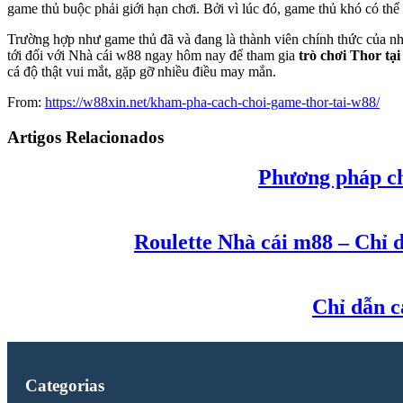
game thủ buộc phải giới hạn chơi. Bởi vì lúc đó, game thủ khó có thể
Trường hợp như game thủ đã và đang là thành viên chính thức của nhà
tới đối với Nhà cái w88 ngay hôm nay để tham gia
trò chơi Thor tạ
cá độ thật vui mắt, gặp gỡ nhiều điều may mắn.
From:
https://w88xin.net/kham-pha-cach-choi-game-thor-tai-w88/
Artigos Relacionados
Phương pháp chơ
Roulette Nhà cái m88 – Chỉ d
Chỉ dẫn c
Categorias