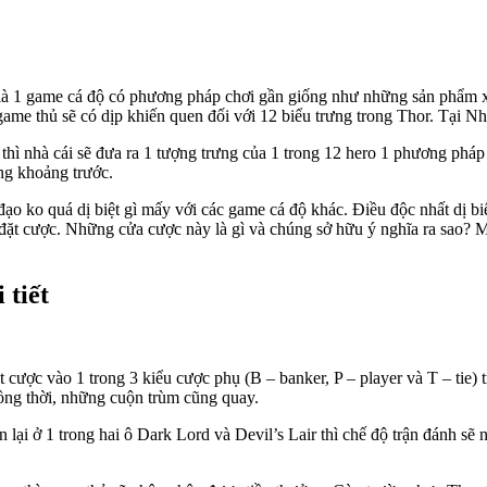
m” là 1 game cá độ có phương pháp chơi gần giống như những sản phẩm
, game thủ sẽ có dịp khiến quen đối với 12 biểu trưng trong Thor. Tại
 thì nhà cái sẽ đưa ra 1 tượng trưng của 1 trong 12 hero 1 phương phá
ng khoảng trước.
o ko quá dị biệt gì mấy với các game cá độ khác. Điều độc nhất dị bi
ặt cược. Những cửa cược này là gì và chúng sở hữu ý nghĩa ra sao? Mọ
 tiết
cược vào 1 trong 3 kiểu cược phụ (B – banker, P – player và T – tie) t
ồng thời, những cuộn trùm cũng quay.
lại ở 1 trong hai ô Dark Lord và Devil’s Lair thì chế độ trận đánh sẽ