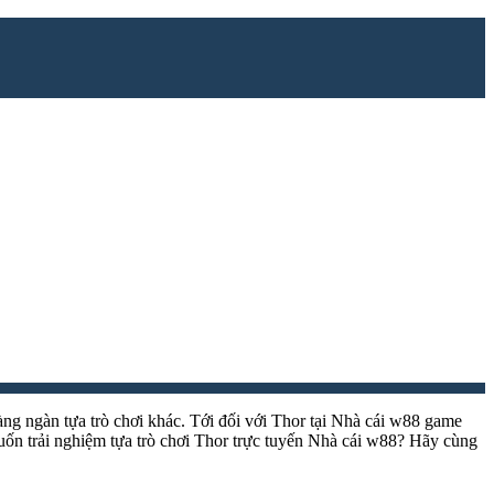
ng ngàn tựa trò chơi khác. Tới đối với Thor tại Nhà cái w88 game
 muốn trải nghiệm tựa trò chơi Thor trực tuyến Nhà cái w88? Hãy cùng