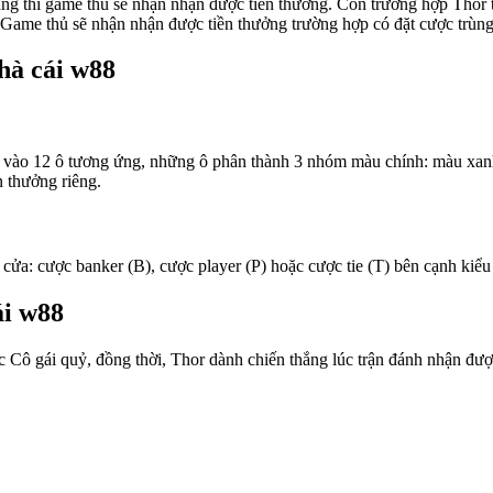
ắng thì game thủ sẽ nhận nhận được tiền thưởng. Còn trường hợp Thor th
. Game thủ sẽ nhận nhận được tiền thưởng trường hợp có đặt cược trùng
hà cái w88
 vào 12 ô tương ứng, những ô phân thành 3 nhóm màu chính: màu xanh
 thưởng riêng.
a cửa: cược banker (B), cược player (P) hoặc cược tie (T) bên cạnh kiểu
ái w88
c Cô gái quỷ, đồng thời, Thor dành chiến thắng lúc trận đánh nhận đượ