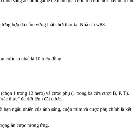
ính sang account game để tham gia chơi trò chơi thor hay nhất nhé.
ờng hợp đã nắm vững luật chơi thor tại Nhà cái w88.
 cược to nhất là 10 triệu đồng.
(chọn 1 trong 12 hero) và cược phụ (1 trong ba cửa cược B, P, T).
“xác thực” để dứt lệnh đặt cược.
i hạn ngẫu nhiên của ánh sáng, cuộn trùm và cược phụ chính là kết
 trọng ăn cược tương ứng.