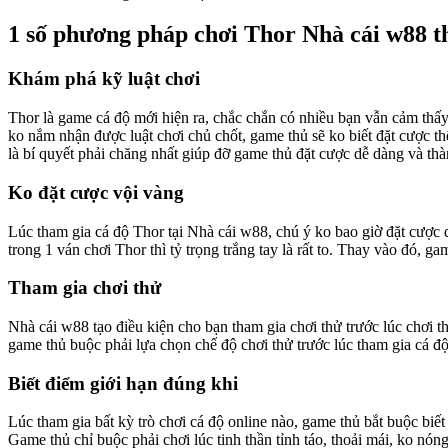
1 số phương pháp chơi Thor Nhà cái w88 t
Khám phá kỹ luật chơi
Thor là game cá độ mới hiện ra, chắc chắn có nhiều bạn vẫn cảm thấy
ko nắm nhận được luật chơi chủ chốt, game thủ sẽ ko biết đặt cược t
là bí quyết phải chăng nhất giúp đỡ game thủ đặt cược dễ dàng và th
Ko đặt cược vội vàng
Lúc tham gia cá độ Thor tại Nhà cái w88, chú ý ko bao giờ đặt cược 
trong 1 ván chơi Thor thì tỷ trọng trắng tay là rất to. Thay vào đó, 
Tham gia chơi thử
Nhà cái w88 tạo điều kiện cho bạn tham gia chơi thử trước lúc chơi th
game thủ buộc phải lựa chọn chế độ chơi thử trước lúc tham gia cá đ
Biết điểm giới hạn đúng khi
Lúc tham gia bất kỳ trò chơi cá độ online nào, game thủ bắt buộc biế
Game thủ chỉ buộc phải chơi lúc tinh thần tỉnh táo, thoải mái, ko nó