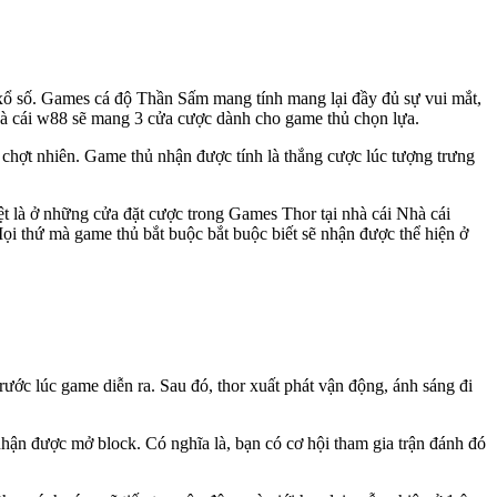
 xổ số. Games cá độ Thần Sấm mang tính mang lại đầy đủ sự vui mắt,
 Nhà cái w88 sẽ mang 3 cửa cược dành cho game thủ chọn lựa.
p chợt nhiên. Game thủ nhận được tính là thắng cược lúc tượng trưng
ệt là ở những cửa đặt cược trong Games Thor tại nhà cái Nhà cái
i thứ mà game thủ bắt buộc bắt buộc biết sẽ nhận được thể hiện ở
rước lúc game diễn ra. Sau đó, thor xuất phát vận động, ánh sáng đi
 nhận được mở block. Có nghĩa là, bạn có cơ hội tham gia trận đánh đó