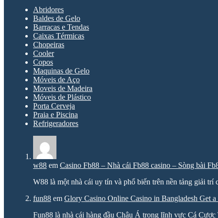
Abridores
Baldes de Gelo
Barracas e Tendas
Caixas Térmicas
Chopeiras
Cooler
Copos
Maquinas de Gelo
Móveis de Aço
Moveis de Madeira
Móveis de Plástico
Porta Cerveja
Praia e Piscina
Refrigeradores
w88
em
Casino Fb88 – Nhà cái Fb88 casino – Sòng bài Fb8
W88 là một nhà cái uy tín và phổ biến trên nền tảng giải trí
fun88
em
Glory Casino Online Casino in Bangladesh Get a 
Fun88 là nhà cái hàng đầu Châu Á trong lĩnh vực Cá Cược