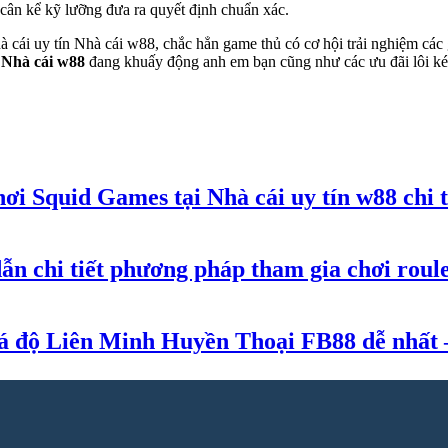
 cân kể kỹ lưỡng đưa ra quyết định chuẩn xác.
 cái uy tín Nhà cái w88, chắc hẳn game thủ có cơ hội trải nghiệm các 
i Nhà cái w88
đang khuấy động anh em bạn cũng như các ưu đãi lôi kéo
i Squid Games tại Nhà cái uy tín w88 chi t
ẫn chi tiết phương pháp tham gia chơi roul
á độ Liên Minh Huyền Thoại FB88 dễ nhất 