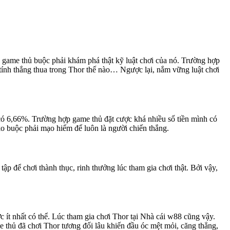
, game thủ buộc phải khám phá thật kỹ luật chơi của nó. Trường hợp
 tính thắng thua trong Thor thế nào… Ngược lại, nắm vững luật chơi
 có 6,66%. Trường hợp game thủ đặt cược khá nhiều số tiền mình có
, ko buộc phải mạo hiểm để luôn là người chiến thắng.
tập để chơi thành thục, rinh thưởng lúc tham gia chơi thật. Bởi vậy,
c ít nhất có thể. Lúc tham gia chơi Thor tại Nhà cái w88 cũng vậy.
me thủ đã chơi Thor tương đối lâu khiến đầu óc mệt mỏi, căng thẳng,