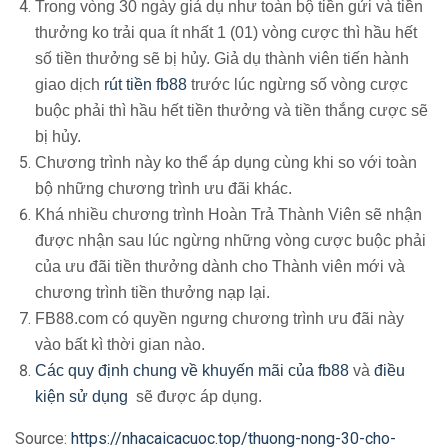
Trong vòng 30 ngày giả dụ như toàn bộ tiền gửi và tiền
thưởng ko trải qua ít nhất 1 (01) vòng cược thì hầu hết
số tiền thưởng sẽ bị hủy. Giả dụ thành viên tiến hành
giao dịch
rút tiền fb88
trước lúc ngừng số vòng cược
buộc phải thì hầu hết tiền thưởng và tiền thắng cược sẽ
bị hủy.
Chương trình này ko thể áp dụng cùng khi so với toàn
bộ những chương trình ưu đãi khác.
Khá nhiều chương trình Hoàn Trả Thành Viên sẽ nhận
được nhận sau lúc ngừng những vòng cược buộc phải
của ưu đãi tiền thưởng dành cho Thành viên mới và
chương trình tiền thưởng nạp lại.
FB88.com có quyền ngưng chương trình ưu đãi này
vào bất kì thời gian nào.
Các quy định chung về khuyến mãi của fb88
và
điều
kiện sử dụng
sẽ được áp dụng.
Source:
https://nhacaicacuoc.top/thuong-nong-30-cho-