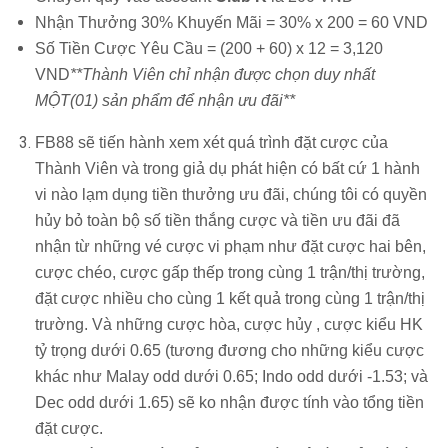
Nhận Thưởng 30% Khuyến Mãi = 30% x 200 = 60 VND
Số Tiền Cược Yêu Cầu = (200 + 60) x 12 = 3,120
VND
**Thành Viên chỉ nhận được chọn duy nhất
MỘT(01) sản phẩm để nhận ưu đãi**
FB88 sẽ tiến hành xem xét quá trình đặt cược của
Thành Viên và trong giả dụ phát hiện có bất cứ 1 hành
vi nào lạm dụng tiền thưởng ưu đãi, chúng tôi có quyền
hủy bỏ toàn bộ số tiền thắng cược và tiền ưu đãi đã
nhận từ những vé cược vi phạm như đặt cược hai bên,
cược chéo, cược gấp thếp trong cùng 1 trận/thị trường,
đặt cược nhiều cho cùng 1 kết quả trong cùng 1 trận/thị
trường. Và những cược hòa, cược hủy , cược kiểu HK
tỷ trọng dưới 0.65 (tương đương cho những kiểu cược
khác như Malay odd dưới 0.65; Indo odd dưới -1.53; và
Dec odd dưới 1.65) sẽ ko nhận được tính vào tổng tiền
đặt cược.