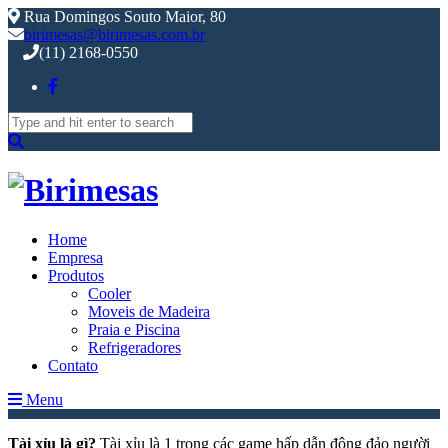
Rua Domingos Souto Maior, 80
birimesas@birimesas.com.br
(11) 2168-0550
Search
for:
Home
Empresa
Produtos
Cooler
Moveis de Madeira
Praia e Piscina
Refrigeradores
Contato
Menu
Tài xỉu là gì?
Tài xỉu là 1 trong các game hấp dẫn đông đảo người