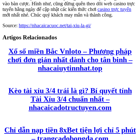
vào bàn cược. Hình như, cũng đừng quên theo dõi web casino trực
tuyến hằng ngày để cập nhật các kiến thức chơi
casino trực tuyến
mới nhất nhé. Chúc quý khách may mắn và thành công.
Source:
https://nhacaicacuoc.net/tai-xiu-la-gi/
Artigos Relacionados
Xổ số miền Bắc Vnloto – Phương pháp
chơi đơn giản nhất dành cho tân binh –
nhacaiuytinnhat.top
Kèo tài xỉu 3/4 trái là gì? Bí quyết tính
Tài Xỉu 3/4 chuẩn nhất –
nhacaicadotructuyen.com
Chỉ dẫn nạp tiền 8xBet tiện lợi chỉ 5 phút
– trangcadobongda.com