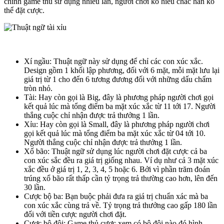
chính game thủ sử dụng nhiều lần, người chơi ko hiểu chắc hẳn ko
thể đặt cược.
Xí ngầu: Thuật ngữ này sử dụng để chỉ các con xúc xắc.
Design gồm 1 khối lập phương, đối với 6 mặt, mỗi mặt lưu lại
giá trị từ 1 cho đến 6 tương đương đối với những dấu chấm
tròn nhỏ.
Tài: Hay còn gọi là Big, đây là phương pháp người chơi gọi
kết quả lúc mà tổng điểm ba mặt xúc xắc từ 11 tới 17. Người
thắng cuộc chỉ nhận được trả thưởng 1 lần.
Xỉu: Hay còn gọi là Small, đây là phương pháp người chơi
gọi kết quả lúc mà tổng điểm ba mặt xúc xắc từ 04 tới 10.
Người thắng cuộc chỉ nhận được trả thưởng 1 lần.
Xổ bão: Thuật ngữ sử dụng lúc người chơi đặt cược cả ba
con xúc sắc đều ra giá trị giống nhau. Ví dụ như cả 3 mặt xúc
xắc đều ở giá trị 1, 2, 3, 4, 5 hoặc 6. Bởi vì phần trăm đoán
trúng xổ bão rất thấp cần tỷ trọng trả thường cao hơn, lên đến
30 lần.
Cược bộ ba: Bạn buộc phải đưa ra giá trị chuẩn xác mà ba
con xúc xắc cùng trả về. Tỷ trọng trả thưởng cao gấp 180 lần
đối với tiền cược người chơi đặt.
Cược bộ đôi: Game thủ cược xem có bộ đôi nào đó hình