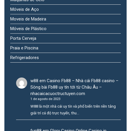
Móveis de Aço
Moveis de Madeira
Móveis de Plástico
Porta Cerveja
Praia e Piscina
Refrigeradores
w88
em
Casino Fb88 – Nhà cái Fb88 casino –
Sòng bài Fb88 uy tín tới từ Châu Âu –
nhacaicacuoctructuyen.com
1 de agosto de 2023
W88 là một nhà cái uy tín và phổ biến trên nền tảng
giải trí cá độ trực tuyến, thu…
fun88
em
Glory Casino Online Casino in