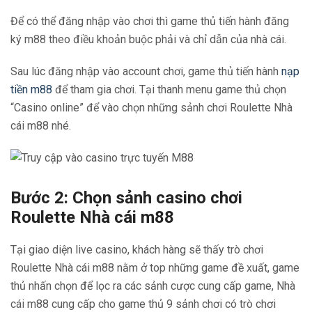
Để có thể đăng nhập vào chơi thì game thủ tiến hành đăng
ký m88 theo điều khoản buộc phải và chỉ dẫn của nhà cái.
Sau lúc đăng nhập vào account chơi, game thủ tiến hành
nạp
tiền m88
để tham gia chơi. Tại thanh menu game thủ chọn
“Casino online” để vào chọn những sảnh chơi Roulette Nhà
cái m88 nhé.
Bước 2: Chọn sảnh casino chơi
Roulette Nhà cái m88
Tại giao diện live casino, khách hàng sẽ thấy trò chơi
Roulette Nhà cái m88 nằm ở top những game đề xuất, game
thủ nhấn chọn để lọc ra các sảnh cược cung cấp game, Nhà
cái m88 cung cấp cho game thủ 9 sảnh chơi có trò chơi