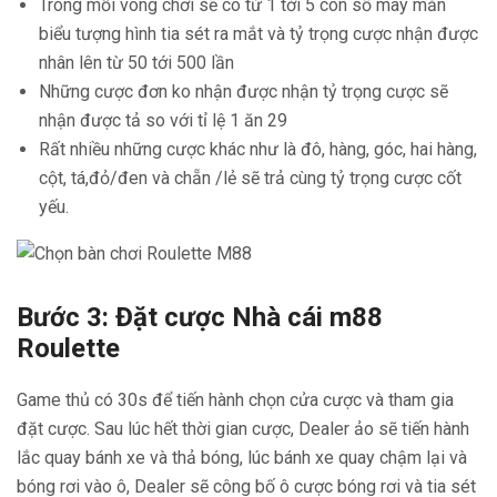
Trong mỗi vóng chơi sẽ có từ 1 tới 5 con số may mắn
biểu tượng hình tia sét ra mắt và tỷ trọng cược nhận được
nhân lên từ 50 tới 500 lần
Những cược đơn ko nhận được nhận tỷ trọng cược sẽ
nhận được tả so với tỉ lệ 1 ăn 29
Rất nhiều những cược khác như là đô, hàng, góc, hai hàng,
cột, tá,đỏ/đen và chẵn /lẻ sẽ trả cùng tỷ trọng cược cốt
yếu.
Bước 3: Đặt cược Nhà cái m88
Roulette
Game thủ có 30s để tiến hành chọn cửa cược và tham gia
đặt cược. Sau lúc hết thời gian cược, Dealer ảo sẽ tiến hành
lắc quay bánh xe và thả bóng, lúc bánh xe quay chậm lại và
bóng rơi vào ô, Dealer sẽ công bố ô cược bóng rơi và tia sét