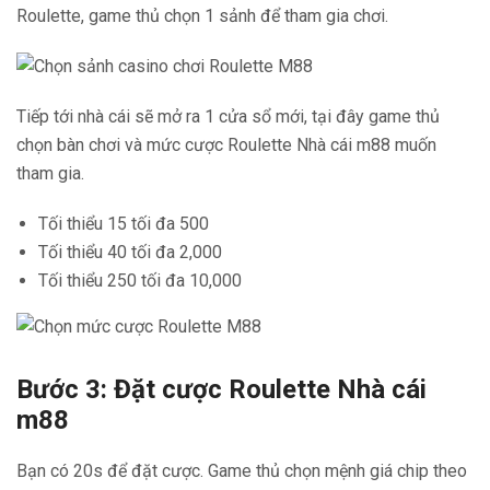
Roulette, game thủ chọn 1 sảnh để tham gia chơi.
Tiếp tới nhà cái sẽ mở ra 1 cửa sổ mới, tại đây game thủ
chọn bàn chơi và mức cược Roulette Nhà cái m88 muốn
tham gia.
Tối thiểu 15 tối đa 500
Tối thiểu 40 tối đa 2,000
Tối thiểu 250 tối đa 10,000
Bước 3: Đặt cược Roulette Nhà cái
m88
Bạn có 20s để đặt cược. Game thủ chọn mệnh giá chip theo