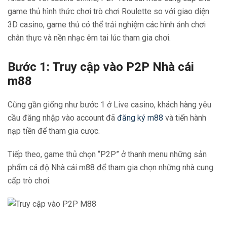
game thủ hình thức chơi trò chơi Roulette so với giao diện
3D casino, game thủ có thể trải nghiệm các hình ảnh chơi
chân thực và nền nhạc êm tai lúc tham gia chơi.
Bước 1: Truy cập vào P2P Nhà cái
m88
Cũng gần giống như bước 1 ở Live casino, khách hàng yêu
cầu đăng nhập vào account đã
đăng ký m88
và tiến hành
nạp tiền để tham gia cược.
Tiếp theo, game thủ chọn “P2P” ở thanh menu những sản
phẩm cá độ Nhà cái m88 để tham gia chọn những nhà cung
cấp trò chơi.