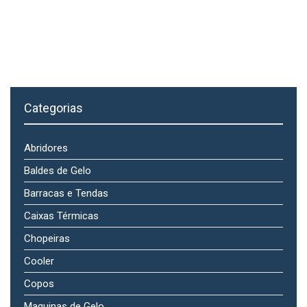
Categorias
Abridores
Baldes de Gelo
Barracas e Tendas
Caixas Térmicas
Chopeiras
Cooler
Copos
Maquinas de Gelo