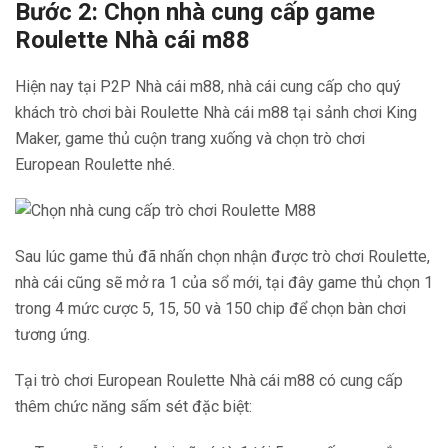
Bước 2: Chọn nhà cung cấp game
Roulette Nhà cái m88
Hiện nay tại P2P Nhà cái m88, nhà cái cung cấp cho quý
khách trò chơi bài Roulette Nhà cái m88 tại sảnh chơi King
Maker, game thủ cuộn trang xuống và chọn trò chơi
European Roulette nhé.
Sau lúc game thủ đã nhấn chọn nhận được trò chơi Roulette,
nhà cái cũng sẽ mở ra 1 của sổ mới, tại đây game thủ chọn 1
trong 4 mức cược 5, 15, 50 và 150 chip để chọn bàn chơi
tương ứng.
Tại trò chơi European Roulette Nhà cái m88 có cung cấp
thêm chức năng sấm sét đặc biệt: