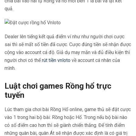
chia bài vào hai tụ Rồng và hổ mỗi bên 1 lá bài và lật kết
quả.
Dealer lên tiếng kết quả điểm ví như như người chơi cược
sai thì sẽ mất số tiền đã cược. Cược đúng tiền sẽ nhận được
cộng vào account cá độ. Giả dụ may mắn và đủ điều kiện thì
người chơi có thể
rút tiền vnloto
về account cá nhân của
mình.
Luật chơi games Rồng hổ trực
tuyến
Lúc tham gia chơi bài Rồng Hổ online, game thủ sẽ đặt cược
vào 1 trong hai bộ bài: Rồng hoặc Hổ. Trong nếu bộ bài nào
có số điểm cao hơn thì sẽ giành chiến thắng. Để tính điểm
những quân bài, quân Át sẽ nhận được xác định là có giá trị