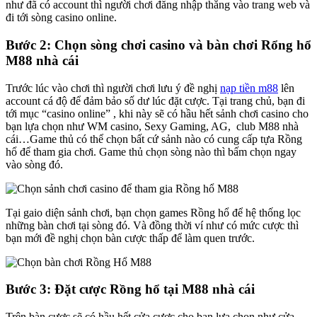
như đã có account thì người chơi đăng nhập thẳng vào trang web và
đi tới sòng casino online.
Bước 2: Chọn sòng chơi casino và bàn chơi Rổng hổ
M88 nhà cái
Trước lúc vào chơi thì người chơi lưu ý đề nghị
nạp tiền m88
lên
account cá độ để đảm bảo số dư lúc đặt cược. Tại trang chủ, bạn đi
tới mục “casino online” , khi này sẽ có hầu hết sảnh chơi casino cho
bạn lựa chọn như WM casino, Sexy Gaming, AG, club M88 nhà
cái…Game thủ có thể chọn bất cứ sảnh nào có cung cấp tựa Rồng
hổ để tham gia chơi. Game thủ chọn sòng nào thì bấm chọn ngay
vào sòng đó.
Tại gaio diện sảnh chơi, bạn chọn games Rồng hổ để hệ thống lọc
những bàn chơi tại sòng đó. Và đồng thời ví như có mức cược thì
bạn mới đề nghị chọn bàn cược thấp để làm quen trước.
Bước 3: Đặt cược Rồng hổ tại M88 nhà cái
Trên bàn cược sẽ có hầu hết cửa cược cho bạn lựa chọn như cửa