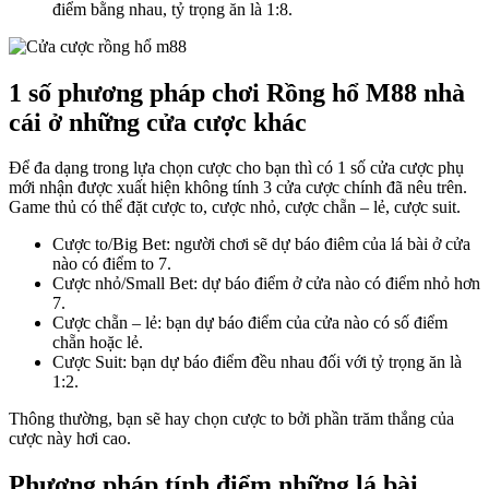
điểm bằng nhau, tỷ trọng ăn là 1:8.
1 số phương pháp chơi Rồng hổ M88 nhà
cái ở những cửa cược khác
Để đa dạng trong lựa chọn cược cho bạn thì có 1 số cửa cược phụ
mới nhận được xuất hiện không tính 3 cửa cược chính đã nêu trên.
Game thủ có thể đặt cược to, cược nhỏ, cược chẵn – lẻ, cược suit.
Cược to/Big Bet: người chơi sẽ dự báo điêm của lá bài ở cửa
nào có điểm to 7.
Cược nhỏ/Small Bet: dự báo điểm ở cửa nào có điểm nhỏ hơn
7.
Cược chẵn – lẻ: bạn dự báo điểm của cửa nào có số điểm
chẵn hoặc lẻ.
Cược Suit: bạn dự báo điểm đều nhau đối với tỷ trọng ăn là
1:2.
Thông thường, bạn sẽ hay chọn cược to bởi phần trăm thắng của
cược này hơi cao.
Phương pháp tính điểm những lá bài