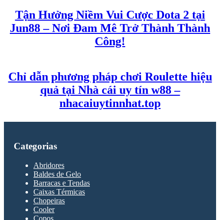
Tận Hưởng Niềm Vui Cược Dota 2 tại
Jun88 – Nơi Đam Mê Trở Thành Thành
Công!
Chỉ dẫn phương pháp chơi Roulette hiệu
quả tại Nhà cái uy tín w88 –
nhacaiuytinnhat.top
Categorias
Abridores
Baldes de Gelo
Barracas e Tendas
Caixas Térmicas
Chopeiras
Cooler
Copos