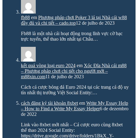
fb88
em
Phương pháp chơi Poker 3 lá tại Nhà cái w88
đầy đủ và chi tiết – cado.top
12 de julho de 2023
Fb88 là một nhà cái hoạt động trong lĩnh vực cờ bạc
trực tuyến, thể thao lớn nhất tại Châu…
kết quả vòng loại euro 2024
em
Xóc Đĩa Nhà cái m88
– Phương pháp chơi chi tiết cho người mới –
m88xin.com
11 de julho de 2023
Cách cá cược bóng đá Euro 2024 tại các trang cá độ uy
tín nhất thị trường Việt Social Entity:…
cách đăng ký tài khoản 8xbet
em
Write My Essay Help
– How to Find a Write My Essay Helper
6 de dezembro
de 2022
Link vào 8xbet mới nhất – Cá cược euro cùng 8xbet
thể thao 2024 Social Entity:
https://drive.google.com/drive/folders/1BkX_Y-