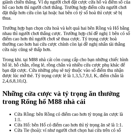
giành chiến thắng. Ví dụ người chơi đặt cược cửa hổ và điểm số của
hổ cao hơn thì người chơi thắng. Trường hợp điểm cửa người chơi
đặt thấp hơn cửa còn lại hoặc hai bên có tỷ số hoà thì cược sẽ bị
thua.
Trường hợp bạn chọn cửa hoà và két quả hai bên Rồng và Hổ bằng
nhau thì người chơi thắng cược. Trường hợp chỉ đề nghị 1 bên có số
điểm cao hơn thì người chơi sẽ thua cược. Tỷ trọng cược hoà
thường cao hơn hai cửa cược chính còn lại đề nghị nhân tài thắng
cửa này cũng sẽ thấp hơn.
Trong khi. tại M88 nhà cái còn cung cấp cho bạn những chiếc hình
hổ lẻ, hỗ chẵn, rồng lẻ, rồng chẳn và nhiều cửa cược phụ khác để
bạn đặt cược. Cửa những phụ sẽ tuỳ thuộc vào số điểm thu nhận
được lúc mở thẻ. Tỷ trọng cược lẻ là 1,3,5,7,9,J, K, điểm chẵn là
2,4,6,8,10,Q.
Những cửa cược và tỷ trọng ăn thưởng
trong Rổng hổ M88 nhà cái
Cửa Rồng: bên Rồng có điểm cao hơn tỷ trọng ăn cược là
1:1.
Cửa Hổ: bên Hổ có điểm cao hơn thì tỷ trọng ăn sẽ là 1:1.
Cửa Tie (hoà): ví như người chơi chọn hai cửa trên có số