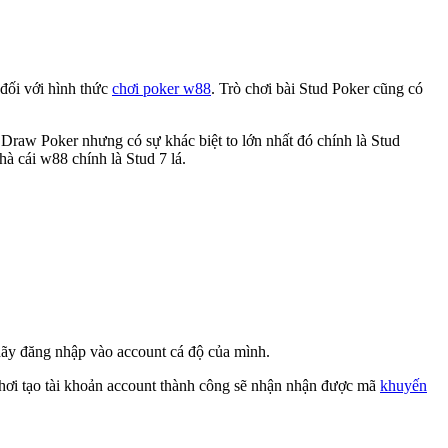
 đối với hình thức
chơi poker w88
. Trò chơi bài Stud Poker cũng có
Draw Poker nhưng có sự khác biệt to lớn nhất đó chính là Stud
à cái w88 chính là Stud 7 lá.
 hãy đăng nhập vào account cá độ của mình.
chơi tạo tài khoản account thành công sẽ nhận nhận được mã
khuyến