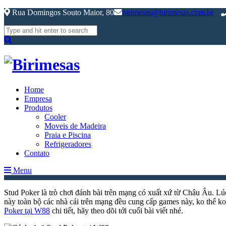
Rua Domingos Souto Maior, 80
birimesas@birimesas.com.br
Search
for:
Home
Empresa
Produtos
Cooler
Moveis de Madeira
Praia e Piscina
Refrigeradores
Contato
Menu
Stud Poker là trò chơi đánh bài trên mạng có xuất xứ từ Châu Âu. Lúc
này toàn bộ các nhà cái trên mạng đều cung cấp games này, ko thể ko 
Poker tại W88
chi tiết, hãy theo dõi tới cuối bài viết nhé.