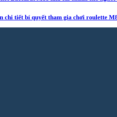
 chi tiết bí quyết tham gia chơi roulette 