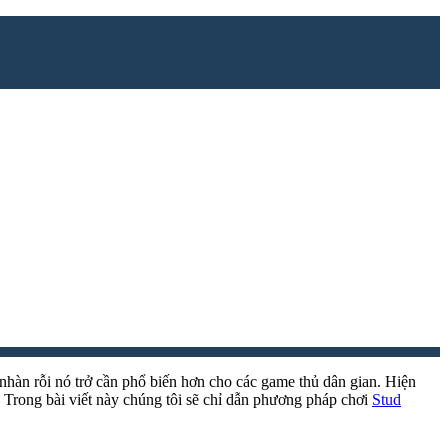
 nhàn rỗi nó trở cần phổ biến hơn cho các game thủ dân gian. Hiện
. Trong bài viết này chúng tôi sẽ chỉ dẫn phương pháp chơi
Stud