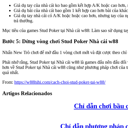
Giả dụ tay của nhà cái ko bao gồm kết hợp A/K hoặc cao hơn, n
Giả dụ bài của nhà cái bao gồm 1 kết hợp cao hơn bài của khác
Giả dụ tay nhà cái có A/K hoặc hoặc cao hơn, nhưng tay của ngư
trả thưởng.
Mục tiêu của games Stud Poker tại Nhà cái w88: Làm sao sử dụng tay 
Bước 5: Dừng vòng chơi Stud Poker Nhà cái w88
Nhấn New Trò chơi để mở đầu 1 vòng chơi mới và đặt cược theo chỉ d
Phải nhớ rằng, Stud Poker tại Nhà cái w88 là games đấu nên đấu đối v
hơn về Stud Poker tại Nhà cái w88 cũng như phương pháp chơi của t
quả nhất.
From:
https://w88hihi.com/cach-choi-stud-poker-tai-w88/
Artigos Relacionados
Chỉ dẫn chơi bầu c
Chỉ dẫn phương pháp c