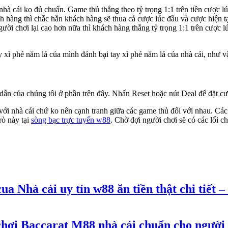
hà cái ko đủ chuẩn. Game thủ thắng theo tỷ trọng 1:1 trên tiền cược lú
h hàng thì chắc hẳn khách hàng sẽ thua cả cược lúc đầu và cược hiện tạ
ời chơi lại cao hơn nữa thì khách hàng thắng tỷ trọng 1:1 trên cược lú
xì phé năm lá của mình đánh bại tay xì phé năm lá của nhà cái, như v
ẫn của chúng tôi ở phần trên đây. Nhấn Reset hoặc nút Deal để đặt c
ới nhà cái chứ ko nên cạnh tranh giữa các game thủ đối với nhau. Các 
rò này tại
sòng bạc trực tuyến w88
. Chờ đợi người chơi sẽ có các lối c
ua Nhà cái uy tín w88 ăn tiền thật chi tiết
hơi Baccarat M88 nhà cái chuẩn cho người