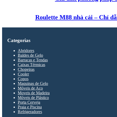
Roulette M88 nhà cái – Chỉ dẫn
Categorias
Abridores
Baldes de Gelo
Barracas e Tendas
Caixas Térmicas
Chopeiras
Cooler
Copos
Maquinas de Gelo
Móveis de Aço
Moveis de Madeira
Móveis de Plástico
Porta Cerveja
Praia e Piscina
Refrigeradores