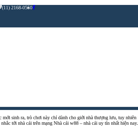
(11) 2168-0550
 mới sinh ra, trò chơi này chỉ dành cho giới nhà thượng lưu, tuy nhiên
nhắc tới nhà cái trên mạng Nhà cái w88 – nhà cái uy tín nhất hiện nay