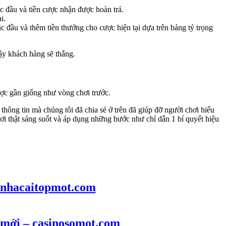
c đầu và tiền cược nhận được hoàn trả.
i.
c đầu và thêm tiền thưởng cho cược hiện tại dựa trên bảng tỷ trọng
ậy khách hàng sẽ thắng.
ược gần giống như vòng chơi trước.
thông tin mà chúng tôi đã chia sẻ ở trên đã giúp đỡ người chơi hiểu
hơi thật sáng suốt và áp dụng những bước như chỉ dẫn 1 bí quyết hiệu
 – nhacaitopmot.com
 mới – casinosomot.com