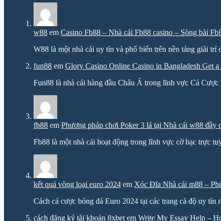
w88
em
Casino Fb88 – Nhà cái Fb88 casino – Sòng bài Fb8
W88 là một nhà cái uy tín và phổ biến trên nền tảng giải trí
fun88
em
Glory Casino Online Casino in Bangladesh Get a 
Fun88 là nhà cái hàng đầu Châu Á trong lĩnh vực Cá Cược
fb88
em
Phương pháp chơi Poker 3 lá tại Nhà cái w88 đầy đủ
Fb88 là một nhà cái hoạt động trong lĩnh vực cờ bạc trực tu
kết quả vòng loại euro 2024
em
Xóc Đĩa Nhà cái m88 – Phư
Cách cá cược bóng đá Euro 2024 tại các trang cá độ uy tín n
cách đăng ký tài khoản 8xbet
em
Write My Essay Help – Ho