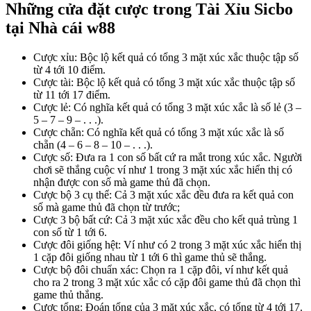
Những cửa đặt cược trong Tài Xỉu Sicbo
tại Nhà cái w88
Cược xỉu: Bộc lộ kết quả có tổng 3 mặt xúc xắc thuộc tập số
từ 4 tới 10 điểm.
Cược tài: Bộc lộ kết quả có tổng 3 mặt xúc xắc thuộc tập số
từ 11 tới 17 điểm.
Cược lẻ: Có nghĩa kết quả có tổng 3 mặt xúc xắc là số lẻ (3 –
5 – 7 – 9 – . . .).
Cược chẵn: Có nghĩa kết quả có tổng 3 mặt xúc xắc là số
chẵn (4 – 6 – 8 – 10 – . . .).
Cược số: Đưa ra 1 con số bất cứ ra mắt trong xúc xắc. Người
chơi sẽ thắng cuộc ví như 1 trong 3 mặt xúc xắc hiển thị có
nhận được con số mà game thủ đã chọn.
Cược bộ 3 cụ thể: Cả 3 mặt xúc xắc đều đưa ra kết quả con
số mà game thủ đã chọn từ trước;
Cược 3 bộ bất cứ: Cả 3 mặt xúc xắc đều cho kết quả trùng 1
con số từ 1 tới 6.
Cược đôi giống hệt: Ví như có 2 trong 3 mặt xúc xắc hiển thị
1 cặp đôi giống nhau từ 1 tới 6 thì game thủ sẽ thắng.
Cược bộ đôi chuẩn xác: Chọn ra 1 cặp đôi, ví như kết quả
cho ra 2 trong 3 mặt xúc xắc có cặp đôi game thủ đã chọn thì
game thủ thắng.
Cược tổng: Đoán tổng của 3 mặt xúc xắc, có tổng từ 4 tới 17.