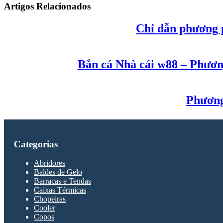
Artigos Relacionados
Chỉ dẫn phương p
Bắn cá Nhà cái w88 – Phương
Phương
Categorias
Abridores
Baldes de Gelo
Barracas e Tendas
Caixas Térmicas
Chopeiras
Cooler
Copos