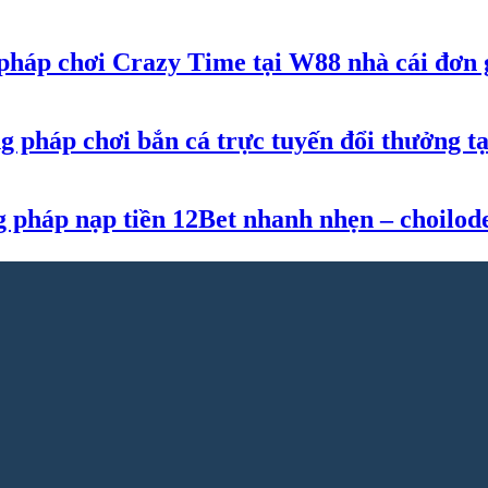
háp chơi Crazy Time tại W88 nhà cái đơn 
 pháp chơi bắn cá trực tuyến đổi thưởng t
 pháp nạp tiền 12Bet nhanh nhẹn – choilode