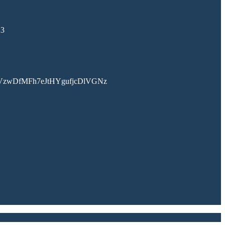
23
kX_Y-_VzwDfMFh7eJtHYgufjcDlVGNz