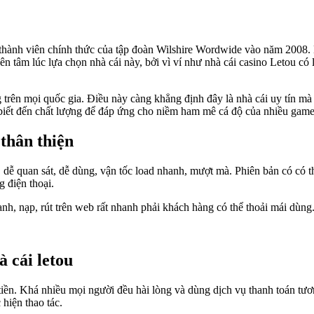
 thành viên chính thức của tập đoàn Wilshire Wordwide vào năm 2008.
yên tâm lúc lựa chọn nhà cái này, bởi vì ví như nhà cái casino Letou có
n mọi quốc gia. Điều này càng khẳng định đây là nhà cái uy tín mà ga
biết đến chất lượng để đáp ứng cho niềm ham mê cá độ của nhiều game
 thân thiện
, dễ quan sát, dễ dùng, vận tốc load nhanh, mượt mà. Phiên bản có có th
g điện thoại.
h, nạp, rút trên web rất nhanh phải khách hàng có thể thoải mái dùng
à cái letou
tiền. Khá nhiều mọi người đều hài lòng và dùng dịch vụ thanh toán tươn
 hiện thao tác.