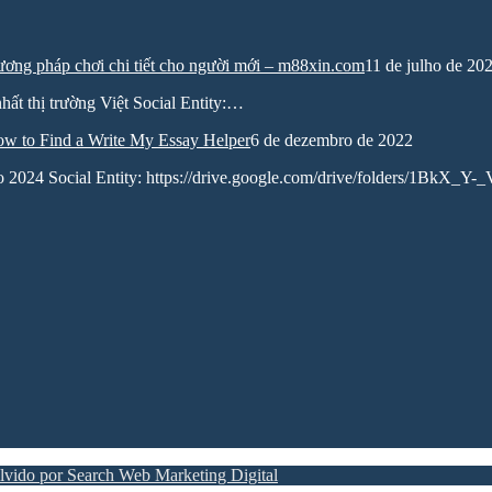
ơng pháp chơi chi tiết cho người mới – m88xin.com
11 de julho de 20
hất thị trường Việt Social Entity:…
w to Find a Write My Essay Helper
6 de dezembro de 2022
hao 2024 Social Entity: https://drive.google.com/drive/folders/1B
vido por Search Web Marketing Digital