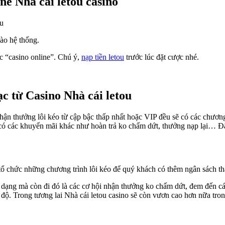
ne Nhà cái letou casino
ou
ào hệ thống.
c “casino online”. Chú ý,
nạp tiền letou
trước lúc đặt cược nhé.
ạc từ Casino Nhà cái letou
nhận thưởng lôi kéo từ cập bậc thấp nhất hoặc VIP đều sẽ có các chươn
ó các khuyến mãi khác như hoàn trả ko chấm dứt, thưởng nạp lại… Đặc 
ẽ tổ chức những chương trình lôi kéo để quý khách có thêm ngân sách t
 dạng mà còn đi đó là các cơ hội nhận thưởng ko chấm dứt, đem đến các
độ. Trong tương lai Nhà cái letou casino sẽ còn vươn cao hơn nữa trong