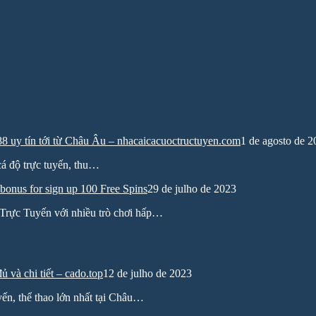
8 uy tín tới từ Châu Âu – nhacaicacuoctructuyen.com
1 de agosto de 2
 cá độ trực tuyến, thu…
bonus for sign up 100 Free Spins
29 de julho de 2023
 Trực Tuyến với nhiều trò chơi hấp…
 và chi tiết – cado.top
12 de julho de 2023
yến, thể thao lớn nhất tại Châu…