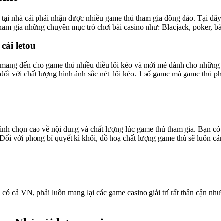
 tại nhà cái phải nhận được nhiều game thủ tham gia đông đảo. Tại đây
ham gia những chuyên mục trò chơi bài casino như: Blacjack, poker, b
cái letou
sẽ mang đến cho game thủ nhiều điều lôi kéo và mới mẻ dành cho những
iới đối với chất lượng hình ảnh sắc nét, lôi kéo. 1 số game mà game
 bình chọn cao về nội dung và chất lượng lúc game thủ tham gia. Bạn c
 với phong bí quyết kì khôi, đồ hoạ chất lượng game thủ sẽ luôn cảm t
có cả VN, phải luôn mang lại các game casino giải trí rất thân cận nh