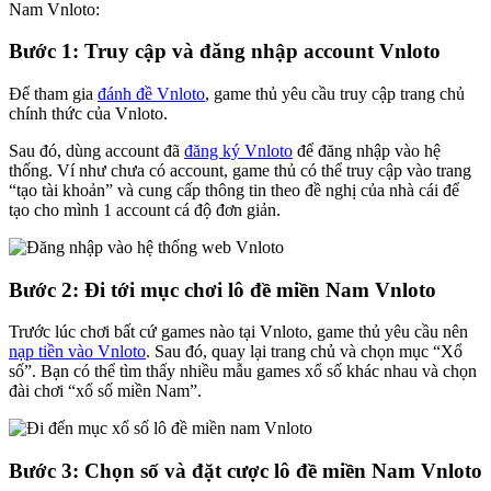
Nam Vnloto:
Bước 1: Truy cập và đăng nhập account Vnloto
Để tham gia
đánh đề Vnloto
, game thủ yêu cầu truy cập trang chủ
chính thức của Vnloto.
Sau đó, dùng account đã
đăng ký Vnloto
để đăng nhập vào hệ
thống. Ví như chưa có account, game thủ có thể truy cập vào trang
“tạo tài khoản” và cung cấp thông tin theo đề nghị của nhà cái để
tạo cho mình 1 account cá độ đơn giản.
Bước 2: Đi tới mục chơi lô đề miền Nam Vnloto
Trước lúc chơi bất cứ games nào tại Vnloto, game thủ yêu cầu nên
nạp tiền vào Vnloto
. Sau đó, quay lại trang chủ và chọn mục “Xổ
số”. Bạn có thể tìm thấy nhiều mẫu games xổ số khác nhau và chọn
đài chơi “xổ số miền Nam”.
Bước 3: Chọn số và đặt cược lô đề miền Nam Vnloto