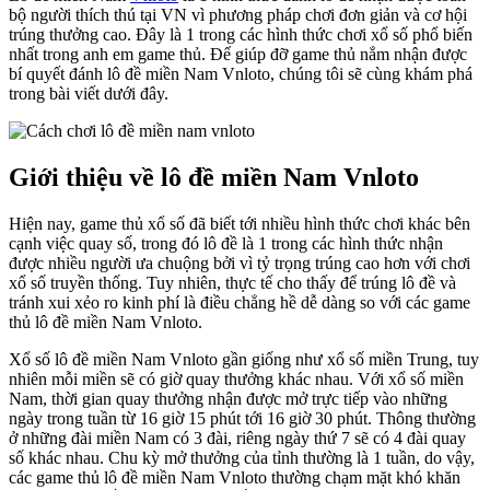
bộ người thích thú tại VN vì phương pháp chơi đơn giản và cơ hội
trúng thưởng cao. Đây là 1 trong các hình thức chơi xổ số phổ biến
nhất trong anh em game thủ. Để giúp đỡ game thủ nắm nhận được
bí quyết đánh lô đề miền Nam Vnloto, chúng tôi sẽ cùng khám phá
trong bài viết dưới đây.
Giới thiệu về lô đề miền Nam Vnloto
Hiện nay, game thủ xổ số đã biết tới nhiều hình thức chơi khác bên
cạnh việc quay số, trong đó lô đề là 1 trong các hình thức nhận
được nhiều người ưa chuộng bởi vì tỷ trọng trúng cao hơn với chơi
xổ số truyền thống. Tuy nhiên, thực tế cho thấy để trúng lô đề và
tránh xui xẻo ro kinh phí là điều chẳng hề dễ dàng so với các game
thủ lô đề miền Nam Vnloto.
Xổ số lô đề miền Nam Vnloto gần giống như xổ số miền Trung, tuy
nhiên mỗi miền sẽ có giờ quay thưởng khác nhau. Với xổ số miền
Nam, thời gian quay thưởng nhận được mở trực tiếp vào những
ngày trong tuần từ 16 giờ 15 phút tới 16 giờ 30 phút. Thông thường
ở những đài miền Nam có 3 đài, riêng ngày thứ 7 sẽ có 4 đài quay
số khác nhau. Chu kỳ mở thưởng của tỉnh thường là 1 tuần, do vậy,
các game thủ lô đề miền Nam Vnloto thường chạm mặt khó khăn