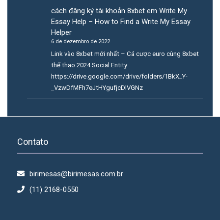
cách đăng ký tài khoản 8xbet
em
Write My
Essay Help – How to Find a Write My Essay
Helper
6 de dezembro de 2022
Link vào 8xbet mới nhất – Cá cược euro cùng 8xbet
thể thao 2024 Social Entity:
https://drive.google.com/drive/folders/1BkX_Y-
_VzwDfMFh7eJtHYgufjcDlVGNz
Contato
birimesas@birimesas.com.br
(11) 2168-0550