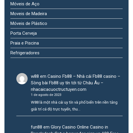
Móveis de Aço
Moveis de Madeira
Móveis de Plástico
Porta Cerveja
Praia e Piscina
Refrigeradores
w88
em
Casino Fb88 – Nhà cái Fb88 casino –
Sòng bài Fb88 uy tín tới từ Châu Âu –
nhacaicacuoctructuyen.com
1 de agosto de 2023
W88 là một nhà cái uy tín và phổ biến trên nền tảng
giải trí cá độ trực tuyến, thu…
fun88
em
Glory Casino Online Casino in