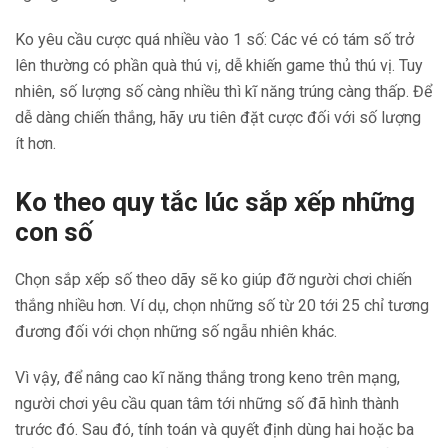
Ko yêu cầu cược quá nhiều vào 1 số: Các vé có tám số trở
lên thường có phần quà thú vị, dễ khiến game thủ thú vị. Tuy
nhiên, số lượng số càng nhiều thì kĩ năng trúng càng thấp. Để
dễ dàng chiến thắng, hãy ưu tiên đặt cược đối với số lượng
ít hơn.
Ko theo quy tắc lúc sắp xếp những
con số
Chọn sắp xếp số theo dãy sẽ ko giúp đỡ người chơi chiến
thắng nhiều hơn. Ví dụ, chọn những số từ 20 tới 25 chỉ tương
đương đối với chọn những số ngẫu nhiên khác.
Vì vậy, để nâng cao kĩ năng thắng trong keno trên mạng,
người chơi yêu cầu quan tâm tới những số đã hình thành
trước đó. Sau đó, tính toán và quyết định dùng hai hoặc ba