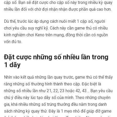
cặp số. Bạn sẽ đặt cược cho cặp số này trong nhiều kỳ quay
nhiều lần đối với chờ đợi nhận nhận được phần quà cao hơn.
Dù thế, trước lúc áp dụng cách nuôi miết 1 cặp số, người
chơi yêu cầu suy nghĩ kỹ. Cách này cần game thủ có nhiều
kinh nghiệm chơi Keno trên mạng, đồng thời cần có nguồn
vốn đủ to.
Đặt cược những số nhiều lần trong
1 dãy
Nhìn vào kết quả những lần quay trước, game thủ có thể thấy
rằng những số thường hình thành theo cặp. Đặc biệt là
những số nhiều lần như 21, 22, 23 hoặc 42, 43… Bạn yêu cầu
chú ý điều này lúc tạo dãy số của mình. Theo những chuyên
gia, khá nhiều những số trúng thưởng đều nằm trong danh
sách những kỳ quay thử. Đây là 1 mẹo nhỏ để giúp đỡ game