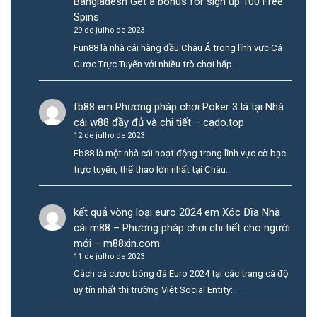
Bangladesh Get a bonus for sign up 100 Free
Spins
29 de julho de 2023
Fun88 là nhà cái hàng đầu Châu Á trong lĩnh vực Cá
Cược Trực Tuyến với nhiều trò chơi hấp…
fb88
em
Phương pháp chơi Poker 3 lá tại Nhà
cái w88 đầy đủ và chi tiết – cado.top
12 de julho de 2023
Fb88 là một nhà cái hoạt động trong lĩnh vực cờ bạc
trực tuyến, thể thao lớn nhất tại Châu…
kết quả vòng loại euro 2024
em
Xóc Đĩa Nhà
cái m88 – Phương pháp chơi chi tiết cho người
mới – m88xin.com
11 de julho de 2023
Cách cá cược bóng đá Euro 2024 tại các trang cá độ
uy tín nhất thị trường Việt Social Entity:…