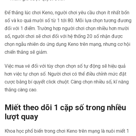
Để thắng lúc chơi Keno, người chơi yêu cầu chọn ít nhất bốn
số và ko quá mười số từ 1 tới 80. Mỗi lựa chọn tương đương
đối với 1 điểm. Trường hợp người chơi chọn nhiều hơn mười
số, người chơi sẽ chơi đối với hệ thống 20 số nhận được
chọn ngẫu nhiên do ứng dụng Keno trên mạng, nhưng cơ hội
chiến thắng sẽ giảm.
Việc mua vé đối với tùy chọn chọn số tự động sẽ hiệu quả
hơn việc tự chọn số. Người chơi có thể điều chỉnh mức đặt
cược bằng bí quyết click chuột. Càng chọn nhiều số, kĩ năng
thắng càng cao.
Miết theo dõi 1 cặp số trong nhiều
lượt quay
Khoa học phổ biến trong chơi Keno trên mạng là nuôi miết 1