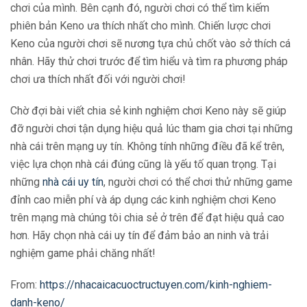
chơi của mình. Bên cạnh đó, người chơi có thể tìm kiếm
phiên bản Keno ưa thích nhất cho mình. Chiến lược chơi
Keno của người chơi sẽ nương tựa chủ chốt vào sở thích cá
nhân. Hãy thử chơi trước để tìm hiểu và tìm ra phương pháp
chơi ưa thích nhất đối với người chơi!
Chờ đợi bài viết chia sẻ kinh nghiệm chơi Keno này sẽ giúp
đỡ người chơi tận dụng hiệu quả lúc tham gia chơi tại những
nhà cái trên mạng uy tín. Không tính những điều đã kể trên,
việc lựa chọn nhà cái đúng cũng là yếu tố quan trọng. Tại
những
nhà cái uy tín
, người chơi có thể chơi thử những game
đỉnh cao miễn phí và áp dụng các kinh nghiệm chơi Keno
trên mạng mà chúng tôi chia sẻ ở trên để đạt hiệu quả cao
hơn. Hãy chọn nhà cái uy tín để đảm bảo an ninh và trải
nghiệm game phải chăng nhất!
From:
https://nhacaicacuoctructuyen.com/kinh-nghiem-
danh-keno/