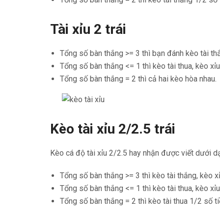
Tài xỉu 2 trái
Tổng số bàn thắng >= 3 thì bạn đánh kèo tài thắ
Tổng số bàn thắng <= 1 thì kèo tài thua, kèo xỉu
Tổng số bàn thắng = 2 thì cả hai kèo hòa nhau.
Kèo tài xỉu 2/2.5 trái
Kèo cá độ tài xỉu 2/2.5 hay nhận được viết dưới d
Tổng số bàn thắng >= 3 thì kèo tài thắng, kèo xỉ
Tổng số bàn thắng <= 1 thì kèo tài thua, kèo xỉu
Tổng số bàn thắng = 2 thì kèo tài thua 1/2 số t