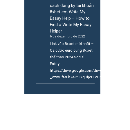
cách đăng ký tài khoản
8xbet
em
Write My
Essay Help – How to
Find a Write My Essay
Helper
6 de dezembro de 2022
Link vào 8xbet mới nhất –
Cá cược euro cùng 8xbet
thể thao 2024 Social
Entity:
https://drive.google.com/drive/folders/1BkX_Y
_VzwDfMFh7eJtHYgufjcDlVGNz