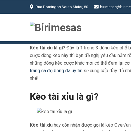
Rua Domingos Souto Maior, 80
birimesas@birime
Kèo tài xỉu là gì
? Đây là 1 trong 3 dòng kèo phổ b
cược dòng kèo này thì bạn đề nghị yêu cầu nắm rõ 
những dòng kèo cược khác mới có thể đem lại cơ h
trang cá độ bóng đá uy tín
sẽ cung cấp đầy đủ nhữn
nhé!
Kèo tài xỉu là gì?
Kèo tài xỉu
hay còn nhận được gọi là kèo Over/und