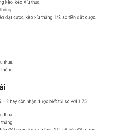
ng kèo, kèo Xỉu thua.
 thắng.
iền đặt cược, kèo xỉu thắng 1/2 số tiền đặt cược.
u thua.
 thắng..
ái
5 – 2 hay còn nhận được biết tới so với 1.75
u thua.
 thắng.
tiền đặt cược, kèo xỉu thua 1/2 số tiền đặt cược.