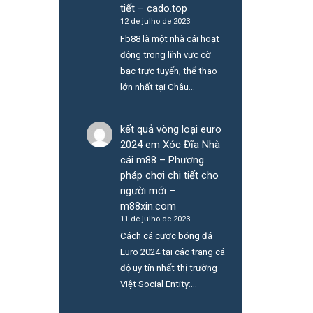
tiết – cado.top
12 de julho de 2023
Fb88 là một nhà cái hoạt
động trong lĩnh vực cờ
bạc trực tuyến, thể thao
lớn nhất tại Châu…
kết quả vòng loại euro
2024
em
Xóc Đĩa Nhà
cái m88 – Phương
pháp chơi chi tiết cho
người mới –
m88xin.com
11 de julho de 2023
Cách cá cược bóng đá
Euro 2024 tại các trang cá
độ uy tín nhất thị trường
Việt Social Entity:…