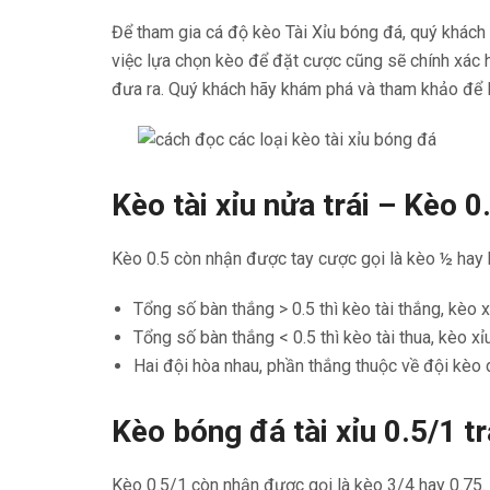
Để tham gia cá độ kèo Tài Xỉu bóng đá, quý khách 
việc lựa chọn kèo để đặt cược cũng sẽ chính xác 
đưa ra. Quý khách hãy khám phá và tham khảo để
Kèo tài xỉu nửa trái – Kèo 0
Kèo 0.5 còn nhận được tay cược gọi là kèo ½ hay 
Tổng số bàn thắng > 0.5 thì kèo tài thắng, kèo x
Tổng số bàn thắng < 0.5 thì kèo tài thua, kèo xỉ
Hai đội hòa nhau, phần thắng thuộc về đội kèo 
Kèo bóng đá tài xỉu 0.5/1 tr
Kèo 0.5/1 còn nhận được gọi là kèo 3/4 hay 0.75