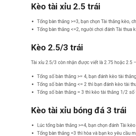
Kèo tài xỉu 2.5 trái
Tổng bàn thắng >=3, bạn chọn Tài thắng kèo, ch
Tổng bàn thắng <=2, người chơi đánh Tài thua k
Kèo 2.5/3 trái
Tài xỉu 2.5/3 còn nhận được viết là 2.75 hoặc 2.5 
Tổng số bàn thắng >= 4, bạn đánh kèo tài thắng,
Tổng số bàn thắng <= 2 thì bạn đánh kèo tài thu
Tổng số bàn thắng = 3 thì kèo tài thắng 1/2 số 
Kèo tài xỉu bóng đá 3 trái
Lúc tổng bàn thắng >=4, bạn chọn đánh Tài kèo
Tổng bàn thắng =3 thì hòa và bạn ko yêu cầu mấ