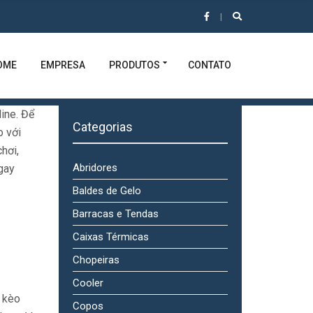
OME
EMPRESA
PRODUTOS
CONTATO
ine. Để
Categorias
o với
hơi,
Abridores
gay
Baldes de Gelo
Barracas e Tendas
Caixas Térmicas
Chopeiras
Cooler
g kèo
Copos