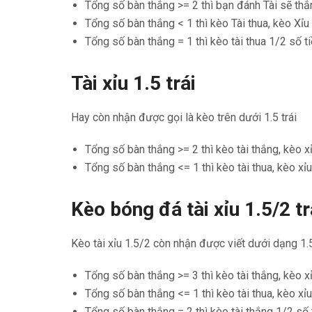
Tổng số bàn thắng >= 2 thì bạn đánh Tài sẽ thắ
Tổng số bàn thắng < 1 thì kèo Tài thua, kèo Xỉu
Tổng số bàn thắng = 1 thì kèo tài thua 1/2 số t
Tài xỉu 1.5 trái
Hay còn nhận được gọi là kèo trên dưới 1.5 trái
Tổng số bàn thắng >= 2 thì kèo tài thắng, kèo xỉ
Tổng số bàn thắng <= 1 thì kèo tài thua, kèo xỉu
Kèo bóng đá tài xỉu 1.5/2 tr
Kèo tài xỉu 1.5/2 còn nhận được viết dưới dạng 1.
Tổng số bàn thắng >= 3 thì kèo tài thắng, kèo xỉ
Tổng số bàn thắng <= 1 thì kèo tài thua, kèo xỉu
Tổng số bàn thắng = 2 thì kèo tài thắng 1/2 số 