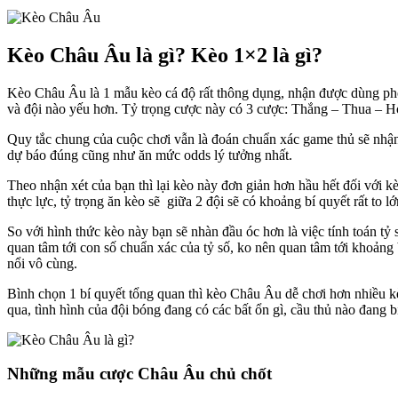
Kèo Châu Âu là gì? Kèo 1×2 là gì?
Kèo Châu Âu là 1 mẫu kèo cá độ rất thông dụng, nhận được dùng ph
và đội nào yếu hơn. Tỷ trọng cược này có 3 cược: Thắng – Thua – Hò
Quy tắc chung của cuộc chơi vẫn là đoán chuẩn xác game thủ sẽ nhận t
dự báo đúng cũng như ăn mức odds lý tưởng nhất.
Theo nhận xét của bạn thì lại kèo này đơn giản hơn hầu hết đối với k
thực lực, tỷ trọng ăn kèo sẽ giữa 2 đội sẽ có khoảng bí quyết rất to
So với hình thức kèo này bạn sẽ nhàn đầu óc hơn là việc tính toán tỷ 
quan tâm tới con số chuẩn xác của tỷ số, ko nên quan tâm tới khoảng 
nổi vô cùng.
Bình chọn 1 bí quyết tổng quan thì kèo Châu Âu dễ chơi hơn nhiều 
qua, tình hình của đội bóng đang có các bất ổn gì, cầu thủ nào đang 
Những mẫu cược Châu Âu chủ chốt