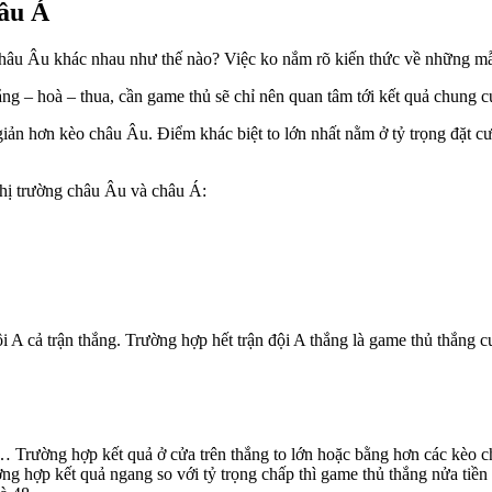
âu Á
hâu Âu khác nhau như thế nào? Việc ko nắm rõ kiến thức về những mẫu k
 – hoà – thua, cần game thủ sẽ chỉ nên quan tâm tới kết quả chung c
iản hơn kèo châu Âu. Điểm khác biệt to lớn nhất nằm ở tỷ trọng đặt c
thị trường châu Âu và châu Á:
i A cả trận thắng. Trường hợp hết trận đội A thắng là game thủ thắng 
Trường hợp kết quả ở cửa trên thắng to lớn hoặc bằng hơn các kèo chấ
ng hợp kết quả ngang so với tỷ trọng chấp thì game thủ thắng nửa tiền