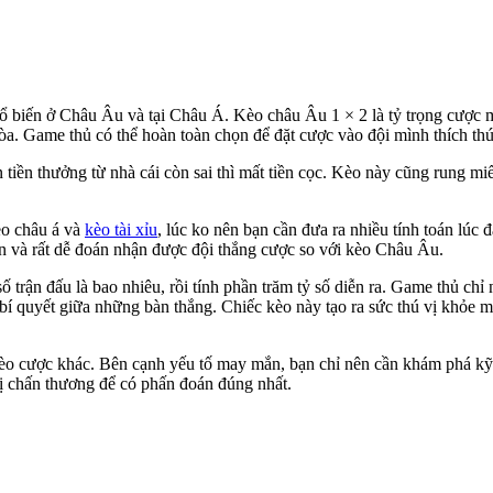
ổ biến ở Châu Âu và tại Châu Á. Kèo châu Âu 1 × 2 là tỷ trọng cược
a. Game thủ có thể hoàn toàn chọn để đặt cược vào đội mình thích thú
iền thưởng từ nhà cái còn sai thì mất tiền cọc. Kèo này cũng rung miế
èo châu á và
kèo tài xỉu
, lúc ko nên bạn cần đưa ra nhiều tính toán lúc đ
 lớn và rất dễ đoán nhận được đội thắng cược so với kèo Châu Âu.
số trận đấu là bao nhiêu, rồi tính phần trăm tỷ số diễn ra. Game thủ ch
bí quyết giữa những bàn thắng. Chiếc kèo này tạo ra sức thú vị khỏe m
kèo cược khác. Bên cạnh yếu tố may mắn, bạn chỉ nên cần khám phá kỹ
bị chấn thương để có phấn đoán đúng nhất.