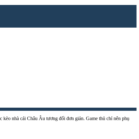
ọc kèo nhà cái Châu Âu tương đối đơn giản. Game thủ chỉ nên phụ