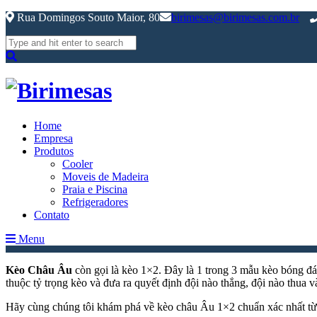
Rua Domingos Souto Maior, 80
birimesas@birimesas.com.br
Search
for:
Home
Empresa
Produtos
Cooler
Moveis de Madeira
Praia e Piscina
Refrigeradores
Contato
Menu
Kèo Châu Âu
còn gọi là kèo 1×2. Đây là 1 trong 3 mẫu kèo bóng đ
thuộc tỷ trọng kèo và đưa ra quyết định đội nào thắng, đội nào thua 
Hãy cùng chúng tôi khám phá về kèo châu Âu 1×2 chuẩn xác nhất từ