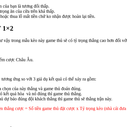
 của bạn là tương đối thấp.
 trọng ăn của cửa trên khá thấp.
hoặc thua lỗ mất tiền chứ ko nhận được hoàn lại tiền.
T 1×2
hư vậy trong mẫu kèo này game thủ sẽ có tỷ trọng thắng cao hơn đối vớ
kiếm cược Châu Âu.
 tương ứng so với 3 giả dụ kết quả có thể xảy ra gồm:
ựa chọn của này thắng và game thủ đoán đúng.
ó kết quả hòa và nó đúng thì game thủ thắng.
 dự báo đúng đội khách thắng thì game thủ sẽ thắng trận này.
ền thắng cược = Số tiền game thủ đặt cược x Tỷ trọng kèo (nhà cái đưa 