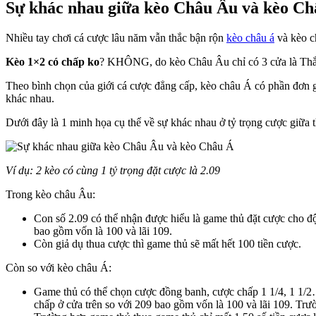
Sự khác nhau giữa kèo Châu Âu và kèo Ch
Nhiều tay chơi cá cược lâu năm vẫn thắc bận rộn
kèo châu á
và kèo c
Kèo 1×2 có chấp ko
? KHÔNG, do kèo Châu Âu chỉ có 3 cửa là Thắng
Theo bình chọn của giới cá cược đẳng cấp, kèo châu Á có phần đơn g
khác nhau.
Dưới đây là 1 minh họa cụ thể về sự khác nhau ở tỷ trọng cược giữa 
Ví dụ: 2 kèo có cùng 1 tỷ trọng đặt cược là 2.09
Trong kèo châu Âu:
Con số 2.09 có thể nhận được hiểu là game thủ đặt cược cho độ
bao gồm vốn là 100 và lãi 109.
Còn giả dụ thua cược thì game thủ sẽ mất hết 100 tiền cược.
Còn so với kèo châu Á:
Game thủ có thể chọn cược đồng banh, cược chấp 1 1/4, 1 1/2… 
chấp ở cửa trên so với 209 bao gồm vốn là 100 và lãi 109. Trườ