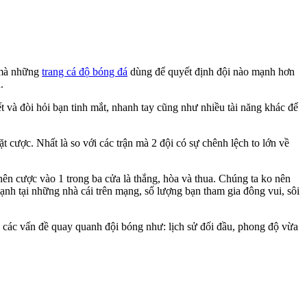
 mà những
trang cá độ bóng đá
dùng để quyết định đội nào mạnh hơn
.
t và đòi hỏi bạn tinh mắt, nhanh tay cũng như nhiều tài năng khác để
ặt cược. Nhất là so với các trận mà 2 đội có sự chênh lệch to lớn về
ỉ nên cược vào 1 trong ba cửa là thắng, hòa và thua. Chúng ta ko nên
ạnh tại những nhà cái trên mạng, số lượng bạn tham gia đông vui, sôi
 các vấn đề quay quanh đội bóng như: lịch sử đối đầu, phong độ vừa