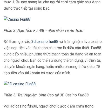
thực. Điều này mang lại cho người chơi cảm giác như đang
đứng trực tiếp tại sòng bạc.
Phần 2: Nạp Tiền Fun88 – Đơn Giản và An Toàn
Để tham gia vào
3d casino fun88
và trải nghiệm live casino,
việc nạp tiền vào tài khoản cá cược là điều cần thiết. Fun88
cung cấp nhiều phương thức thanh toán đa dạng và an toàn
cho người chơi. Bạn có thể sử dụng thẻ tín dụng, ví điện tử,
chuyển khoản ngân hàng, hoặc nhiều phương thức khác để
nạp tiền vào tài khoản cá cược của mình.
Phần 3: Trải Nghiệm Đỉnh Cao tại 3D Casino Fun88
Với 3d casino fun88, người chơi được đắm chìm trong