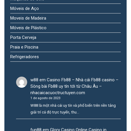
Móveis de Aço
Moveis de Madeira
Móveis de Plástico
Porta Cerveja
Praia e Piscina
Refrigeradores
w88
em
Casino Fb88 – Nhà cái Fb88 casino –
Sòng bài Fb88 uy tín tới từ Châu Âu –
nhacaicacuoctructuyen.com
1 de agosto de 2023
W88 là một nhà cái uy tín và phổ biến trên nền tảng
giải trí cá độ trực tuyến, thu…
fun88
em
Glory Casino Online Casino in