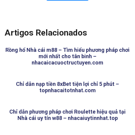
Artigos Relacionados
Rồng hổ Nhà cái m88 – Tìm hiểu phương pháp chơi
mới nhất cho tân binh –
nhacaicacuoctructuyen.com
Chỉ dẫn nạp tiền 8xBet tiện lợi chỉ 5 phút –
topnhacaitotnhat.com
Chỉ dẫn phương pháp chơi Roulette hiệu quả tại
Nhà cái uy tín w88 – nhacaiuytinnhat.top