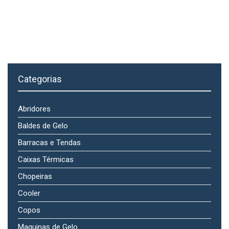
Categorias
Abridores
Baldes de Gelo
Barracas e Tendas
Caixas Térmicas
Chopeiras
Cooler
Copos
Maquinas de Gelo