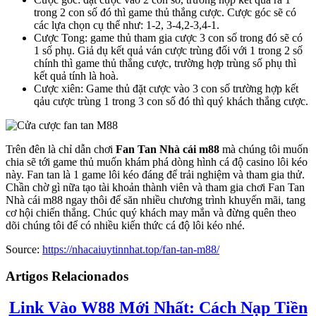
trong 2 con số đó thì game thủ thắng cược. Cược góc sẽ có
các lựa chọn cụ thể như: 1-2, 3-4,2-3,4-1.
Cược Tong: game thủ tham gia cược 3 con số trong đó sẽ có
1 số phụ. Giả dụ kết quả ván cược trùng đối với 1 trong 2 số
chính thì game thủ thắng cược, trường hợp trùng số phụ thì
kết quả tính là hoà.
Cược xiên: Game thủ đặt cược vào 3 con số trường hợp kết
qảu cược trùng 1 trong 3 con số đó thì quý khách thắng cược.
Trên đên là chỉ dẫn chơi
Fan Tan Nhà cái m88
mà chúng tôi muốn
chia sẽ tới game thủ muốn khám phá dòng hình cá độ casino lôi kéo
này. Fan tan là 1 game lôi kéo đáng để trải nghiệm và tham gia thử.
Chần chờ gì nữa tạo tài khoản thành viên và tham gia chơi Fan Tan
Nhà cái m88 ngay thôi để săn nhiều chương trình khuyến mãi, tang
cơ hội chiến thắng. Chúc quý khách may mắn và đừng quên theo
dõi chúng tôi để có nhiều kiến thức cá độ lôi kéo nhé.
Source:
https://nhacaiuytinnhat.top/fan-tan-m88/
Artigos Relacionados
Link Vào W88 Mới Nhất: Cách Nạp Tiền