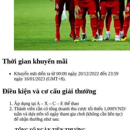
Thời gian khuyến mãi
Khuyến mãi diễn ra từ 00:00 ngày 20/12/2022 đến 23:59
ngày 16/01/2023 (GMT+8).
Điều kiện và cơ cấu giải thưởng
Áp dụng tại A – X – C – E thể thao
Thành viên cần có tổng doanh thu cược tối thiểu 1,000VND/
tuần và dựa trên số ngày tham gia chơi (không cần liên tục)
để nhận thưởng như sau:
TỔNG SỐ NGÀY
TIỀN THƯỞNG