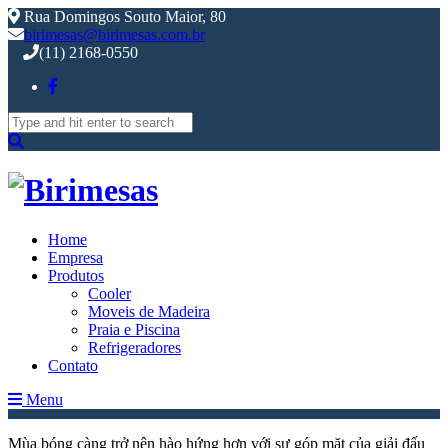
Rua Domingos Souto Maior, 80
birimesas@birimesas.com.br
(11) 2168-0550
Search
for:
Home
Empresa
Produtos
Cooler
Moveis de Madeira
Praia e Piscina
Refrigeradores
Contato
Menu
Mùa bóng càng trở nên hào hứng hơn với sự góp mặt của giải đấu