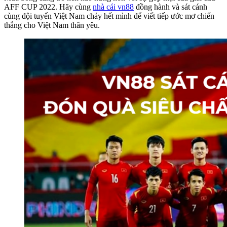
AFF CUP 2022. Hãy cùng
nhà cái vn88
đồng hành và sát cánh
cùng đội tuyển Việt Nam cháy hết mình để viết tiếp ước mơ chiến
thắng cho Việt Nam thân yêu.