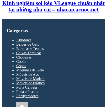
Kinh nghiệm soi kèo VLeague chuẩn nhất
tại những nhà cái – nhacaicacuoc.net
Categorias
Abridores
Baldes de Gelo
Barracas e Tendas
Caixas Térmicas
Chopeiras
Cooler
Copos
Maquinas de Gelo
Móveis de Aço
Moveis de Madeira
Móveis de Plástico
Porta Cerveja
Praia e Piscina
Refrigeradores