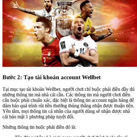
Bước 2: Tạo tài khoản account Wellbet
Tại mục tạo tài khoản Wellbet, người chơi chỉ buộc phải điền đầy đủ
những thông tin mà nhà cái cần. Các thông tin mà người chơi điền
cẩn buộc phải chuẩn xác, đặc biệt là thông tin account ngân hàng để
đảm bảo quá trình rút tiền thưởng thủng thẳng nhận được thuận tiện.
Yên tâm, mọi thông tin cá nhân của người dùng sẽ nhận được nhà
cái bảo mật 1 phương pháp tuyệt đối.
Những thông tin buộc phải điền đó là: