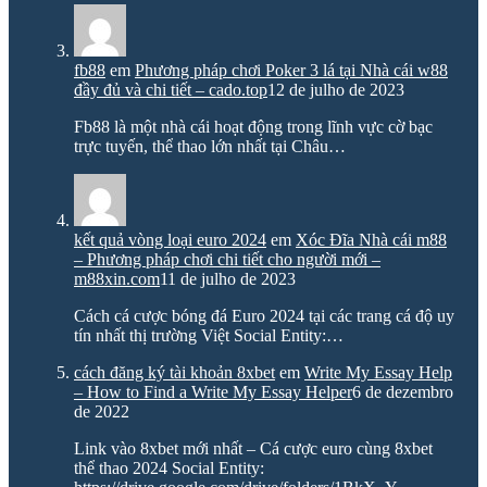
fb88
em
Phương pháp chơi Poker 3 lá tại Nhà cái w88
đầy đủ và chi tiết – cado.top
12 de julho de 2023
Fb88 là một nhà cái hoạt động trong lĩnh vực cờ bạc
trực tuyến, thể thao lớn nhất tại Châu…
kết quả vòng loại euro 2024
em
Xóc Đĩa Nhà cái m88
– Phương pháp chơi chi tiết cho người mới –
m88xin.com
11 de julho de 2023
Cách cá cược bóng đá Euro 2024 tại các trang cá độ uy
tín nhất thị trường Việt Social Entity:…
cách đăng ký tài khoản 8xbet
em
Write My Essay Help
– How to Find a Write My Essay Helper
6 de dezembro
de 2022
Link vào 8xbet mới nhất – Cá cược euro cùng 8xbet
thể thao 2024 Social Entity: