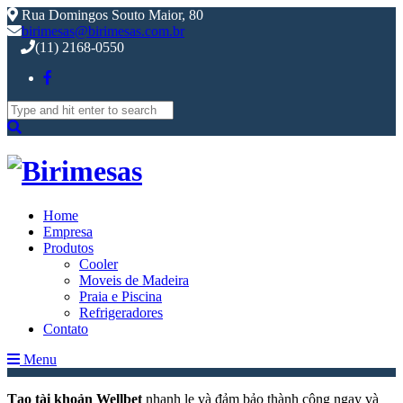
Rua Domingos Souto Maior, 80
birimesas@birimesas.com.br
(11) 2168-0550
Search
for:
Home
Empresa
Produtos
Cooler
Moveis de Madeira
Praia e Piscina
Refrigeradores
Contato
Menu
Tạo tài khoản Wellbet
nhanh lẹ và đảm bảo thành công ngay và