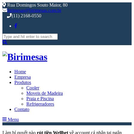
Rua Domingos Souto Maior, 80
birimesas@birimesas.com.br
(11) 2168-0550
Search
for:
Home
Empresa
Produtos
Cooler
Moveis de Madeira
Praia e Piscina
Refrigeradores
Contato
Menu
Làm bí quyết nào
rút tiền Wellbet
về account cá nhân tại ngân