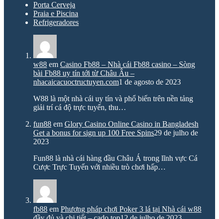
Porta Cerveja
Praia e Piscina
Refrigeradores
w88
em
Casino Fb88 – Nhà cái Fb88 casino – Sòng
bài Fb88 uy tín tới từ Châu Âu –
nhacaicacuoctructuyen.com
1 de agosto de 2023
W88 là một nhà cái uy tín và phổ biến trên nền tảng
giải trí cá độ trực tuyến, thu…
fun88
em
Glory Casino Online Casino in Bangladesh
Get a bonus for sign up 100 Free Spins
29 de julho de
2023
Fun88 là nhà cái hàng đầu Châu Á trong lĩnh vực Cá
Cược Trực Tuyến với nhiều trò chơi hấp…
fb88
em
Phương pháp chơi Poker 3 lá tại Nhà cái w88
đầy đủ và chi tiết – cado.top
12 de julho de 2023