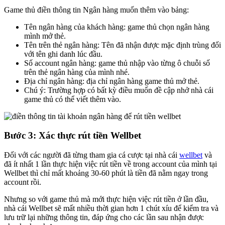
Game thủ điền thông tin Ngân hàng muốn thêm vào bảng:
Tên ngân hàng của khách hàng: game thủ chọn ngân hàng
mình mở thẻ.
Tên trên thẻ ngân hàng: Tên đã nhận được mặc định trùng đối
với tên ghi danh lúc đầu.
Số account ngân hàng: game thủ nhập vào từng ô chuỗi số
trên thẻ ngân hàng của mình nhé.
Địa chỉ ngân hàng: địa chỉ ngân hàng game thủ mở thẻ.
Chú ý: Trường hợp có bất kỳ điều muốn đề cập nhở nhà cái
game thủ có thể viết thêm vào.
Bước 3: Xác thực rút tiền Wellbet
Đối với các người đã từng tham gia cá cược tại nhà cái
wellbet
và
đã ít nhất 1 lần thực hiện việc rút tiền về trong account của mình tại
Wellbet thì chỉ mất khoảng 30-60 phút là tiền đã nằm ngay trong
account rồi.
Nhưng so với game thủ mà mới thực hiện việc rút tiền ở lần đầu,
nhà cái Wellbet sẽ mất nhiều thời gian hơn 1 chút xíu để kiểm tra và
lưu trữ lại những thông tin, đáp ứng cho các lần sau nhận được