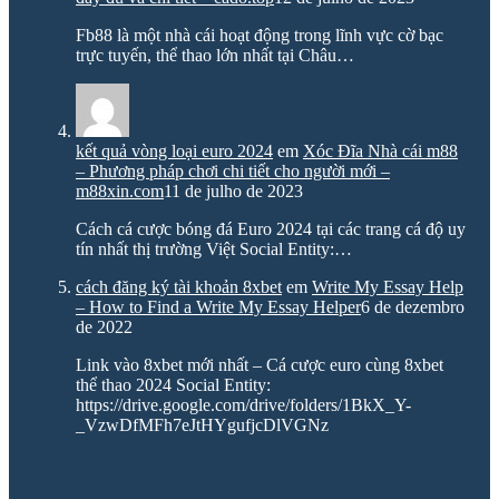
Fb88 là một nhà cái hoạt động trong lĩnh vực cờ bạc
trực tuyến, thể thao lớn nhất tại Châu…
kết quả vòng loại euro 2024
em
Xóc Đĩa Nhà cái m88
– Phương pháp chơi chi tiết cho người mới –
m88xin.com
11 de julho de 2023
Cách cá cược bóng đá Euro 2024 tại các trang cá độ uy
tín nhất thị trường Việt Social Entity:…
cách đăng ký tài khoản 8xbet
em
Write My Essay Help
– How to Find a Write My Essay Helper
6 de dezembro
de 2022
Link vào 8xbet mới nhất – Cá cược euro cùng 8xbet
thể thao 2024 Social Entity:
https://drive.google.com/drive/folders/1BkX_Y-
_VzwDfMFh7eJtHYgufjcDlVGNz