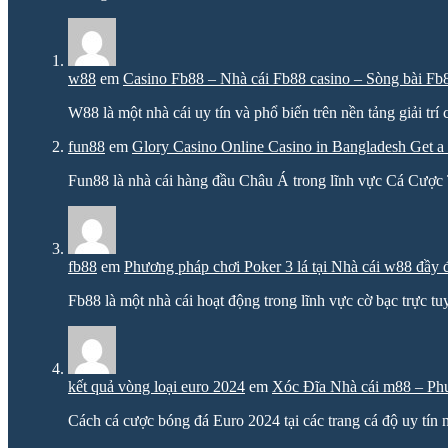
w88
em
Casino Fb88 – Nhà cái Fb88 casino – Sòng bài Fb8
W88 là một nhà cái uy tín và phổ biến trên nền tảng giải trí
fun88
em
Glory Casino Online Casino in Bangladesh Get a 
Fun88 là nhà cái hàng đầu Châu Á trong lĩnh vực Cá Cược
fb88
em
Phương pháp chơi Poker 3 lá tại Nhà cái w88 đầy đủ
Fb88 là một nhà cái hoạt động trong lĩnh vực cờ bạc trực tu
kết quả vòng loại euro 2024
em
Xóc Đĩa Nhà cái m88 – Phư
Cách cá cược bóng đá Euro 2024 tại các trang cá độ uy tín n