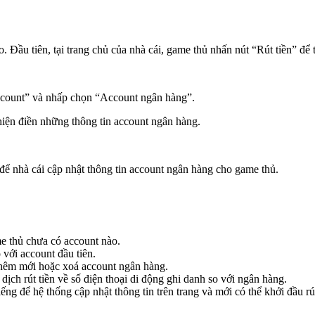
o. Đầu tiên, tại trang chủ của nhà cái, game thủ nhấn nút “Rút tiền” đ
ccount” và nhấp chọn “Account ngân hàng”.
iện điền những thông tin account ngân hàng.
 để nhà cái cập nhật thông tin account ngân hàng cho game thủ.
me thủ chưa có account nào.
 với account đầu tiên.
thêm mới hoặc xoá account ngân hàng.
ịch rút tiền về số điện thoại di động ghi danh so với ngân hàng.
ếng để hệ thống cập nhật thông tin trên trang và mới có thể khởi đầu rút