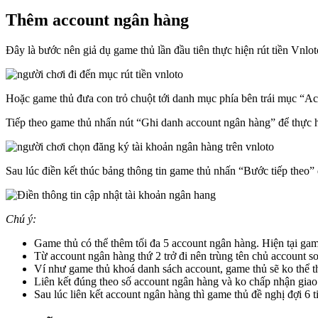
Thêm account ngân hàng
Đây là bước nên giả dụ game thủ lần đầu tiên thực hiện rút tiền Vnlot
Hoặc game thủ đưa con trỏ chuột tới danh mục phía bên trái mục “A
Tiếp theo game thủ nhấn nút “Ghi danh account ngân hàng” để thực h
Sau lúc điền kết thúc bảng thông tin game thủ nhấn “Bước tiếp theo”
Chú ý:
Game thủ có thể thêm tối đa 5 account ngân hàng. Hiện tại ga
Từ account ngân hàng thứ 2 trở đi nên trùng tên chủ account so
Ví như game thủ khoá danh sách account, game thủ sẽ ko thể 
Liên kết đúng theo số account ngân hàng và ko chấp nhận giao d
Sau lúc liên kết account ngân hàng thì game thủ đề nghị đợi 6 ti