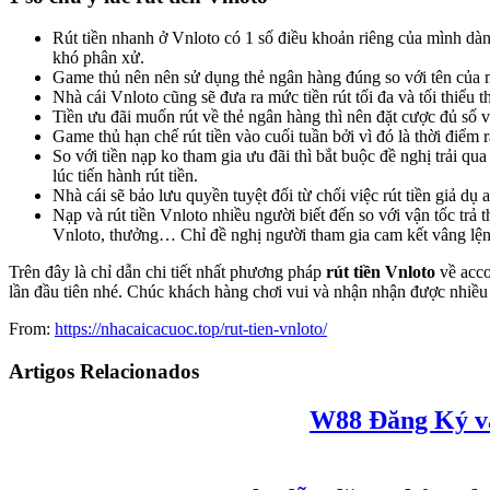
Rút tiền nhanh ở Vnloto có 1 số điều khoản riêng của mình dàn
khó phân xử.
Game thủ nên nên sử dụng thẻ ngân hàng đúng so với tên của mì
Nhà cái Vnloto cũng sẽ đưa ra mức tiền rút tối đa và tối thiểu 
Tiền ưu đãi muốn rút về thẻ ngân hàng thì nên đặt cược đủ số 
Game thủ hạn chế rút tiền vào cuối tuần bởi vì đó là thời điểm 
So với tiền nạp ko tham gia ưu đãi thì bắt buộc đề nghị trải qu
lúc tiến hành rút tiền.
Nhà cái sẽ bảo lưu quyền tuyệt đối từ chối việc rút tiền giả dụ
Nạp và rút tiền Vnloto nhiều người biết đến so với vận tốc trả
Vnloto, thưởng… Chỉ đề nghị người tham gia cam kết vâng lện
Trên đây là chỉ dẫn chi tiết nhất phương pháp
rút tiền Vnloto
về acco
lần đầu tiên nhé. Chúc khách hàng chơi vui và nhận nhận được nhiều g
From:
https://nhacaicacuoc.top/rut-tien-vnloto/
Artigos Relacionados
W88 Đăng Ký v