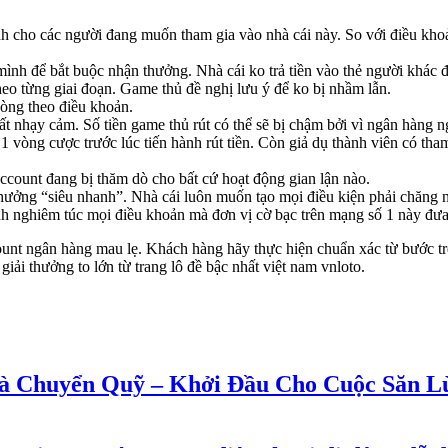
h cho các người đang muốn tham gia vào nhà cái này. So với điều khoản
nh để bắt buộc nhận thưởng. Nhà cái ko trả tiền vào thẻ người khác để
theo từng giai đoạn. Game thủ đề nghị lưu ý để ko bị nhầm lẫn.
vòng theo điều khoản.
rất nhạy cảm. Số tiền game thủ rút có thể sẽ bị chậm bởi vì ngân hàng n
a 1 vòng cược trước lúc tiến hành rút tiền. Còn giả dụ thành viên có th
 account đang bị thăm dò cho bất cứ hoạt động gian lận nào.
 thưởng “siêu nhanh”. Nhà cái luôn muốn tạo mọi điều kiện phải chăng nh
h nghiêm túc mọi điều khoản mà đơn vị cờ bạc trên mạng số 1 này đưa
unt ngân hàng mau lẹ. Khách hàng hãy thực hiện chuẩn xác từ bước trê
iải thưởng to lớn từ trang lô đề bậc nhất việt nam vnloto.
à Chuyển Quỹ – Khởi Đầu Cho Cuộc Săn L