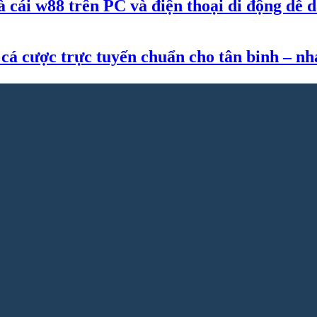
 cái w88 trên PC và điện thoại di động dễ 
cá cược trực tuyến chuẩn cho tân binh – n