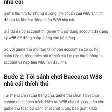
nhà cái
Game thủ tìm tới những đường
link chuẩn của w88
an ninh
để tạo tài khoản/đăng nhập W88 nhà cái.
Giả dụ đã có account thì game thủ sử dụng account đã
đăng
ký w88
để đăng nhập thẳng vào hệ thống
So với game thủ mới tạo tài khoản account sẽ có cơ hội
nhận tiền thưởng miễn phí từ nhà cái lúc xác thực thông tin
account và
nạp tiền w88
lần đầu nhé.
Bước 2: Tới sảnh chơi Baccarat W88
nhà cái thích thú
Tại menu chính của trang chủ, game thủ chọn sảnh chơi
casino online cho mình. Hiện tại W88 nhà cái cung cấp cho
game thủ toàn bộ sảnh chơi chất lượng bao gồm: Club