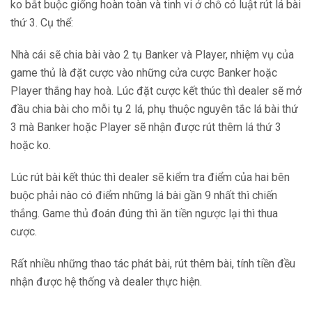
ko bắt buộc giống hoàn toàn và tinh vi ở chỗ có luật rút lá bài
thứ 3. Cụ thể:
Nhà cái sẽ chia bài vào 2 tụ Banker và Player, nhiệm vụ của
game thủ là đặt cược vào những cửa cược Banker hoặc
Player thắng hay hoà. Lúc đặt cược kết thúc thì dealer sẽ mở
đầu chia bài cho mỗi tụ 2 lá, phụ thuộc nguyên tắc lá bài thứ
3 mà Banker hoặc Player sẽ nhận được rút thêm lá thứ 3
hoặc ko.
Lúc rút bài kết thúc thì dealer sẽ kiểm tra điểm của hai bên
buộc phải nào có điểm những lá bài gần 9 nhất thì chiến
thắng. Game thủ đoán đúng thì ăn tiền ngược lại thì thua
cược.
Rất nhiều những thao tác phát bài, rút thêm bài, tính tiền đều
nhận được hệ thống và dealer thực hiện.