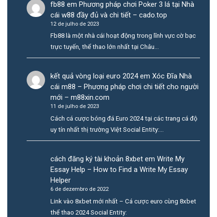
fb88
em
Phương pháp chơi Poker 3 lá tại Nhà
cái w88 đầy đủ và chi tiết – cado.top
12 de julho de 2023
Fb88 là một nhà cái hoạt động trong lĩnh vực cờ bạc
trực tuyến, thể thao lớn nhất tại Châu…
kết quả vòng loại euro 2024
em
Xóc Đĩa Nhà
cái m88 – Phương pháp chơi chi tiết cho người
mới – m88xin.com
11 de julho de 2023
Cách cá cược bóng đá Euro 2024 tại các trang cá độ
uy tín nhất thị trường Việt Social Entity:…
cách đăng ký tài khoản 8xbet
em
Write My
Essay Help – How to Find a Write My Essay
Helper
6 de dezembro de 2022
Link vào 8xbet mới nhất – Cá cược euro cùng 8xbet
thể thao 2024 Social Entity: