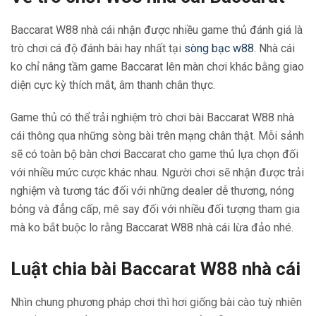
Baccarat W88 nhà cái nhận được nhiều game thủ đánh giá là
trò chơi cá độ đánh bài hay nhất tại
sòng bạc w88
. Nhà cái
ko chỉ nâng tầm game Baccarat lên màn chơi khác bằng giao
diện cực kỳ thích mắt, âm thanh chân thực.
Game thủ có thể trải nghiệm trò chơi bài Baccarat W88 nhà
cái thông qua những sòng bài trên mạng chân thật. Mỗi sảnh
sẽ có toàn bộ bàn chơi Baccarat cho game thủ lựa chọn đối
với nhiều mức cược khác nhau. Người chơi sẽ nhận được trải
nghiệm và tương tác đối với những dealer dễ thương, nóng
bỏng và đẳng cấp, mê say đối với nhiều đối tượng tham gia
mà ko bắt buộc lo rằng Baccarat W88 nhà cái lừa đảo nhé.
Luật chia bài Baccarat W88 nhà cái
Nhìn chung phương pháp chơi thì hơi giống bài cào tuỳ nhiên