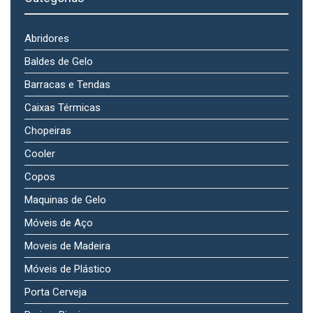
Abridores
Baldes de Gelo
Barracas e Tendas
Caixas Térmicas
Chopeiras
Cooler
Copos
Maquinas de Gelo
Móveis de Aço
Moveis de Madeira
Móveis de Plástico
Porta Cerveja