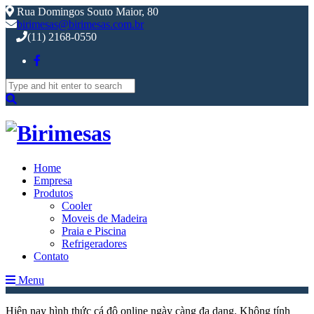
Rua Domingos Souto Maior, 80
birimesas@birimesas.com.br
(11) 2168-0550
Search
for:
Home
Empresa
Produtos
Cooler
Moveis de Madeira
Praia e Piscina
Refrigeradores
Contato
Menu
Hiện nay hình thức cá độ online ngày càng đa dạng. Không tính