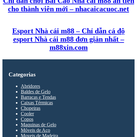
Chỉ dẫn chơi Bài Cào Nhà cái m88 ăn tiền
cho thành viên mới – nhacaicacuoc.net
Esport Nhà cái m88 – Chỉ dẫn cá độ
esport Nhà cái m88 đơn giản nhất –
m88xin.com
Categorias
Abridores
Baldes de Gelo
Barracas e Tendas
Caixas Térmicas
Chopeiras
Cooler
Copos
Maquinas de Gelo
Móveis de Aço
Moveis de Madeira