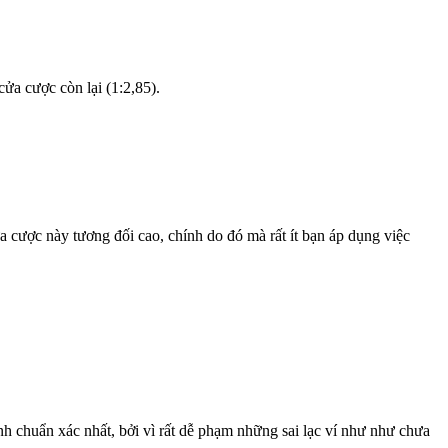
cửa cược còn lại (1:2,85).
cửa cược này tương đối cao, chính do đó mà rất ít bạn áp dụng việc
nh chuẩn xác nhất, bởi vì rất dễ phạm những sai lạc ví như như chưa