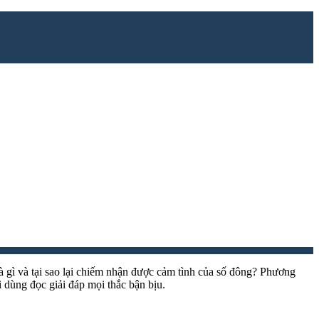
là gì và tại sao lại chiếm nhận được cảm tình của số đông? Phương
i dùng đọc giải đáp mọi thắc bận bịu.