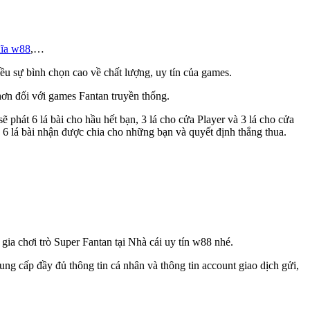
dĩa w88
,…
ều sự bình chọn cao về chất lượng, uy tín của games.
hơn đối với games Fantan truyền thống.
 phát 6 lá bài cho hầu hết bạn, 3 lá cho cửa Player và 3 lá cho cửa
a 6 lá bài nhận được chia cho những bạn và quyết định thắng thua.
ia chơi trò Super Fantan tại Nhà cái uy tín w88 nhé.
ng cấp đầy đủ thông tin cá nhân và thông tin account giao dịch gửi,