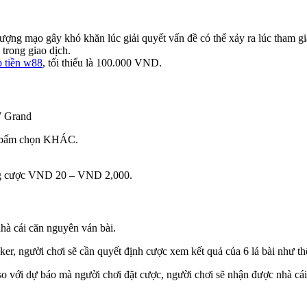
ượng mạo gây khó khăn lúc giải quyết vấn đề có thể xảy ra lúc tham gi
trong giao dịch.
p tiền w88
, tối thiểu là 100.000 VND.
W Grand
ơi, bấm chọn KHÁC.
ừng cược VND 20 – VND 2,000.
nhà cái căn nguyên ván bài.
nker, người chơi sẽ cần quyết định cược xem kết quả của 6 lá bài như th
so với dự báo mà người chơi đặt cược, người chơi sẽ nhận được nhà cái 