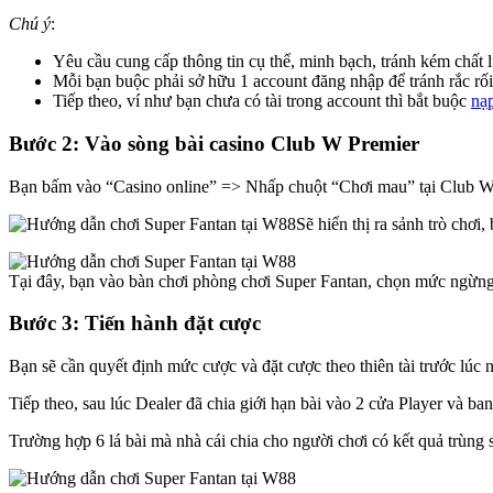
Chú ý
:
Yêu cầu cung cấp thông tin cụ thể, minh bạch, tránh kém chất l
Mỗi bạn buộc phải sở hữu 1 account đăng nhập để tránh rắc rối 
Tiếp theo, ví như bạn chưa có tài trong account thì bắt buộc
nạ
Bước 2: Vào sòng bài casino Club W Premier
Bạn bấm vào “Casino online” => Nhấp chuột “Chơi mau” tại Club 
Sẽ hiển thị ra sảnh trò ch
Tại đây, bạn vào bàn chơi phòng chơi Super Fantan, chọn mức ng
Bước 3: Tiến hành đặt cược
Bạn sẽ cần quyết định mức cược và đặt cược theo thiên tài trước lúc 
Tiếp theo, sau lúc Dealer đã chia giới hạn bài vào 2 cửa Player và ba
Trường hợp 6 lá bài mà nhà cái chia cho người chơi có kết quả trùng 