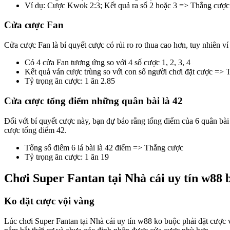
Ví dụ: Cược Kwok 2:3; Kết quả ra số 2 hoặc 3 => Thắng cược
Cửa cược Fan
Cửa cược Fan là bí quyết cược có rủi ro ro thua cao hơn, tuy nhiên ví
Có 4 cửa Fan tương ứng so với 4 số cược 1, 2, 3, 4
Kết quả ván cược trùng so với con số người chơi đặt cược =>
Tỷ trọng ăn cược: 1 ăn 2.85
Cửa cược tổng điểm những quân bài là 42
Đối với bí quyết cược này, bạn dự báo rằng tổng điểm của 6 quân bài l
cược tổng điểm 42.
Tổng số điểm 6 lá bài là 42 điểm => Thắng cược
Tỷ trọng ăn cược: 1 ăn 19
Chơi Super Fantan tại Nhà cái uy tín w88 b
Ko đặt cược vội vàng
Lúc chơi Super Fantan tại Nhà cái uy tín w88 ko buộc phải đặt cược v