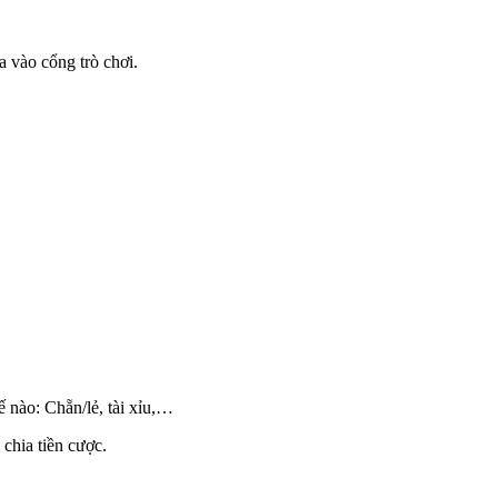
a vào cổng trò chơi.
ế nào: Chẵn/lẻ, tài xỉu,…
chia tiền cược.