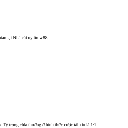
tan tại Nhà cái uy tín w88.
. Tỷ trọng chia thưởng ở hình thức cược tài xỉu là 1:1.