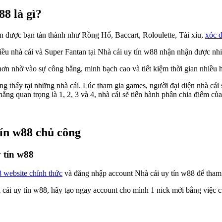
88 là gì?
ận được bạn tán thành như Rồng Hổ, Baccart, Roloulette, Tài xỉu,
xóc 
iều nhà cái và Super Fantan tại Nhà cái uy tín w88 nhận nhận được nhi
 hơn nhờ vào sự công bằng, minh bạch cao và tiết kiệm thời gian nhiều 
 thấy tại những nhà cái. Lúc tham gia games, người đại diện nhà cái sẽ
ắng quan trọng là 1, 2, 3 và 4, nhà cái sẽ tiến hành phân chia điểm củ
tín w88 chủ công
 tín w88
8 website chính thức
và đăng nhập account Nhà cái uy tín w88 để tham g
cái uy tín w88, hãy tạo ngay account cho mình 1 nick mới bằng việc cu