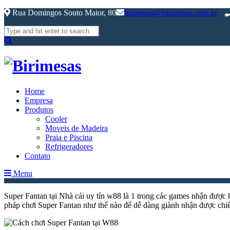
Rua Domingos Souto Maior, 80
birimesas@birimesas.com.br
Search
for:
Home
Empresa
Produtos
Cooler
Moveis de Madeira
Praia e Piscina
Refrigeradores
Contato
Menu
Super Fantan tại Nhà cái uy tín w88 là 1 trong các games nhận được h
pháp chơi Super Fantan như thế nào để dễ dàng giành nhận được chiế