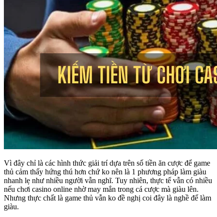
Vì đây chỉ là các hình thức giải trí dựa trên số tiền ăn cược để game
thủ cảm thấy hứng thú hơn chứ ko nên là 1 phương pháp làm giàu
nhanh lẹ như nhiều người vẫn nghĩ. Tuy nhiên, thực tế vẫn có nhiều
nếu chơi casino online nhờ may mắn trong cá cược mà giàu lên.
Nhưng thực chất là game thủ vẫn ko đề nghị coi đây là nghề để làm
giàu.