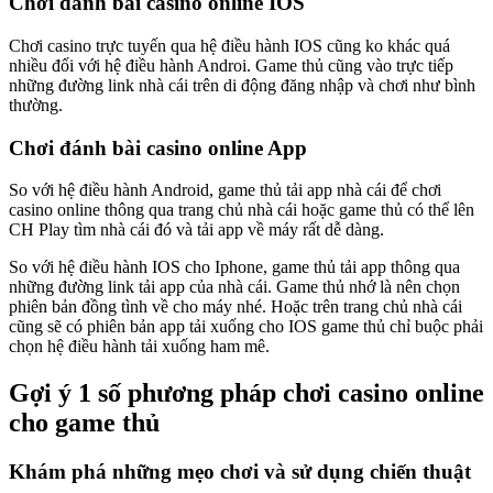
Chơi đánh bài casino online IOS
Chơi casino trực tuyến qua hệ điều hành IOS cũng ko khác quá
nhiều đối với hệ điều hành Androi. Game thủ cũng vào trực tiếp
những đường link nhà cái trên di động đăng nhập và chơi như bình
thường.
Chơi đánh bài casino online App
So với hệ điều hành Android, game thủ tải app nhà cái để chơi
casino online thông qua trang chủ nhà cái hoặc game thủ có thể lên
CH Play tìm nhà cái đó và tải app về máy rất dễ dàng.
So với hệ điều hành IOS cho Iphone, game thủ tải app thông qua
những đường link tải app của nhà cái. Game thủ nhớ là nên chọn
phiên bản đồng tình về cho máy nhé. Hoặc trên trang chủ nhà cái
cũng sẽ có phiên bản app tải xuống cho IOS game thủ chỉ buộc phải
chọn hệ điều hành tải xuống ham mê.
Gợi ý 1 số phương pháp chơi casino online
cho game thủ
Khám phá những mẹo chơi và sử dụng chiến thuật