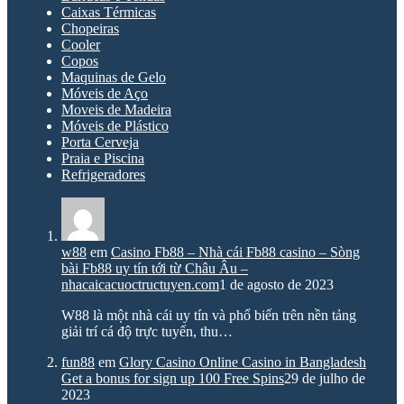
Caixas Térmicas
Chopeiras
Cooler
Copos
Maquinas de Gelo
Móveis de Aço
Moveis de Madeira
Móveis de Plástico
Porta Cerveja
Praia e Piscina
Refrigeradores
w88
em
Casino Fb88 – Nhà cái Fb88 casino – Sòng
bài Fb88 uy tín tới từ Châu Âu –
nhacaicacuoctructuyen.com
1 de agosto de 2023
W88 là một nhà cái uy tín và phổ biến trên nền tảng
giải trí cá độ trực tuyến, thu…
fun88
em
Glory Casino Online Casino in Bangladesh
Get a bonus for sign up 100 Free Spins
29 de julho de
2023