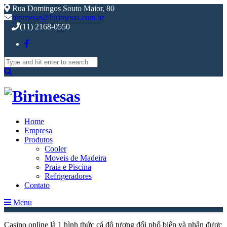
Rua Domingos Souto Maior, 80
birimesas@birimesas.com.br
(11) 2168-0550
Search
for:
Home
Empresa
Produtos
Cooler
Moveis de Madeira
Praia e Piscina
Refrigeradores
Contato
Menu
Casino online là 1 hình thức cá độ tương đối phổ biến và nhận được