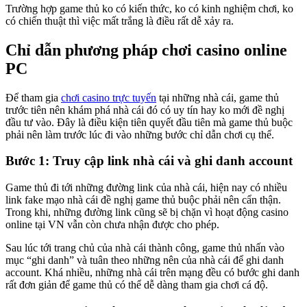
Trường hợp game thủ ko có kiến thức, ko có kinh nghiệm chơi, ko
có chiến thuật thì việc mất trắng là điều rất dễ xảy ra.
Chỉ dẫn phương pháp chơi casino online
PC
Để tham gia
chơi casino trực tuyến
tại những nhà cái, game thủ
trước tiên nên khám phá nhà cái đó có uy tín hay ko mới đề nghị
đầu tư vào. Đây là điều kiện tiên quyết đầu tiên mà game thủ buộc
phải nên làm trước lúc đi vào những bước chỉ dẫn chơi cụ thể.
Bước 1: Truy cập link nhà cái và ghi danh account
Game thủ đi tới những đường link của nhà cái, hiện nay có nhiều
link fake mạo nhà cái đề nghị game thủ buộc phải nên cẩn thận.
Trong khi, những đường link cũng sẽ bị chặn vì hoạt động casino
online tại VN vẫn còn chưa nhận được cho phép.
Sau lúc tới trang chủ của nhà cái thành công, game thủ nhấn vào
mục “ghi danh” và tuân theo những nên của nhà cái để ghi danh
account. Khá nhiều, những nhà cái trên mạng đều có bước ghi danh
rất đơn giản để game thủ có thể dễ dàng tham gia chơi cá độ.