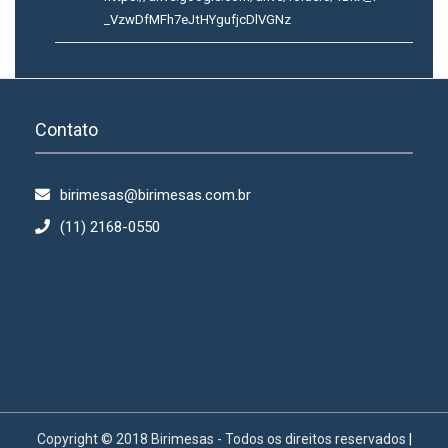
_VzwDfMFh7eJtHYgufjcDlVGNz
Contato
birimesas@birimesas.com.br
(11) 2168-0550
situs panen77
b88 slot
togel online
s77 resmi
rtp slot
daftar slot88
https://nosmoking.mahidol.ac.th/wp-
idn poker
judi slot online pulsa
content/css/panen138/
slot joker123
slot online gacor
https://comihl.upnm.edu.my/panen138/
togel online
info rtp slot gacor
Copyright © 2018 Birimesas - Todos os direitos reservados
|
https://blogsuperapp.kp.gov.pk/wp-
rtp slot
keluaran togel hari ini