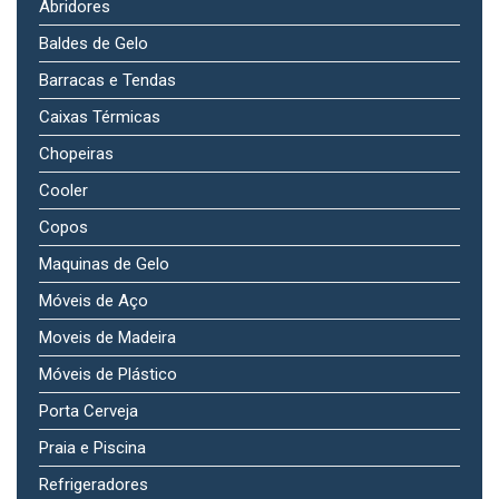
Abridores
Baldes de Gelo
Barracas e Tendas
Caixas Térmicas
Chopeiras
Cooler
Copos
Maquinas de Gelo
Móveis de Aço
Moveis de Madeira
Móveis de Plástico
Porta Cerveja
Praia e Piscina
Refrigeradores