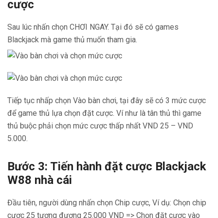
cược
Sau lúc nhấn chọn CHƠI NGAY. Tại đó sẽ có games
Blackjack mà game thủ muốn tham gia.
Tiếp tục nhấp chọn Vào bàn chơi, tại đây sẽ có 3 mức cược
để game thủ lựa chọn đặt cược. Ví như là tân thủ thì game
thủ buộc phải chọn mức cược thấp nhất VND 25 – VND
5.000.
Bước 3: Tiến hành đặt cược Blackjack
W88 nhà cái
Đầu tiên, người dùng nhấn chọn Chip cược, Ví dụ: Chọn chip
cược 25 tương đương 25.000 VND => Chọn đặt cược vào