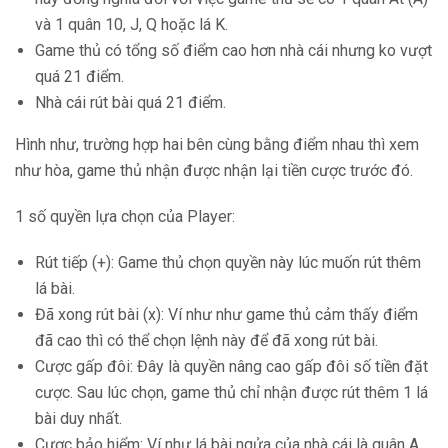
và 1 quân 10, J, Q hoặc lá K.
Game thủ có tổng số điểm cao hơn nhà cái nhưng ko vượt
quá 21 điểm.
Nhà cái rút bài quá 21 điểm.
Hình như, trường hợp hai bên cùng bằng điểm nhau thì xem
như hòa, game thủ nhận được nhận lại tiền cược trước đó.
1 số quyền lựa chọn của Player:
Rút tiếp (+): Game thủ chọn quyền này lúc muốn rút thêm
lá bài.
Đã xong rút bài (x): Ví như như game thủ cảm thấy điểm
đã cao thì có thể chọn lệnh này để đã xong rút bài.
Cược gấp đôi: Đây là quyền nâng cao gấp đôi số tiền đặt
cược. Sau lúc chọn, game thủ chỉ nhận được rút thêm 1 lá
bài duy nhất.
Cược bảo hiểm: Ví như lá bài ngửa của nhà cái là quân A