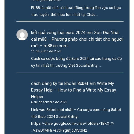
12 de julho de 2023
Fb88 là một nhà cái hoạt động trong lĩnh vực cờ bạc
trực tuyến, thể thao lớn nhất tại Châu…
kết quả vòng loại euro 2024
em
Xóc Đĩa Nhà
cái m88 – Phương pháp chơi chi tiết cho người
mới – m88xin.com
11 de julho de 2023
Cách cá cược bóng đá Euro 2024 tại các trang cá độ
uy tín nhất thị trường Việt Social Entity:…
cách đăng ký tài khoản 8xbet
em
Write My
Essay Help – How to Find a Write My Essay
Helper
6 de dezembro de 2022
Link vào 8xbet mới nhất – Cá cược euro cùng 8xbet
thể thao 2024 Social Entity:
https://drive.google.com/drive/folders/1BkX_Y-
_VzwDfMFh7eJtHYgufjcDlVGNz