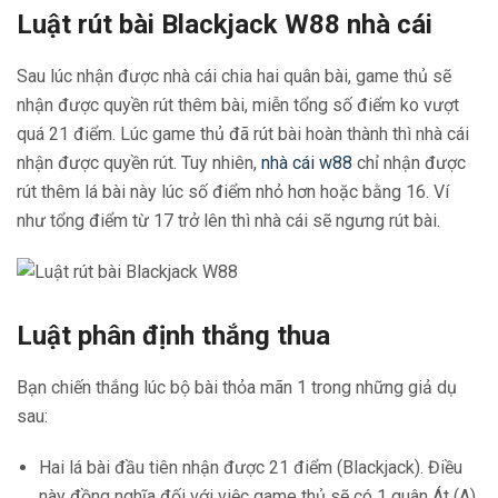
Luật rút bài Blackjack W88 nhà cái
Sau lúc nhận được nhà cái chia hai quân bài, game thủ sẽ
nhận được quyền rút thêm bài, miễn tổng số điểm ko vượt
quá 21 điểm. Lúc game thủ đã rút bài hoàn thành thì nhà cái
nhận được quyền rút. Tuy nhiên,
nhà cái w88
chỉ nhận được
rút thêm lá bài này lúc số điểm nhỏ hơn hoặc bằng 16. Ví
như tổng điểm từ 17 trở lên thì nhà cái sẽ ngưng rút bài.
Luật phân định thắng thua
Bạn chiến thắng lúc bộ bài thỏa mãn 1 trong những giả dụ
sau:
Hai lá bài đầu tiên nhận được 21 điểm (Blackjack). Điều
này đồng nghĩa đối với việc game thủ sẽ có 1 quân Át (A)