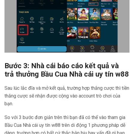
Bước 3: Nhà cái báo cáo kết quả và
trả thưởng Bầu Cua Nhà cái uy tín w88
Sau lúc lắc đĩa và mở kết quả, trường hợp thắng cược thì tiền
thắng cược sẽ nhận được cộng vào account trò chơi của
bạn.
So với 3 bước đơn giản trên thì bạn đã có thể vào tham gia
Bầu Cua Nhà cái uy tín w88 trên di động 1 phương pháp dễ
dàng. trường hợp có bất cứ thắc bận bịu hay vấn đề gì bạn