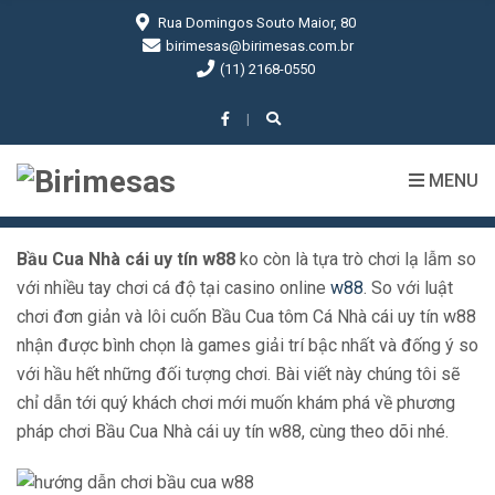
Rua Domingos Souto Maior, 80
birimesas@birimesas.com.br
(11) 2168-0550
MENU
Bầu Cua Nhà cái uy tín w88
ko còn là tựa trò chơi lạ lẫm so
với nhiều tay chơi cá độ tại casino online
w88
. So với luật
chơi đơn giản và lôi cuốn Bầu Cua tôm Cá Nhà cái uy tín w88
nhận được bình chọn là games giải trí bậc nhất và đống ý so
với hầu hết những đối tượng chơi. Bài viết này chúng tôi sẽ
chỉ dẫn tới quý khách chơi mới muốn khám phá về phương
pháp chơi Bầu Cua Nhà cái uy tín w88, cùng theo dõi nhé.