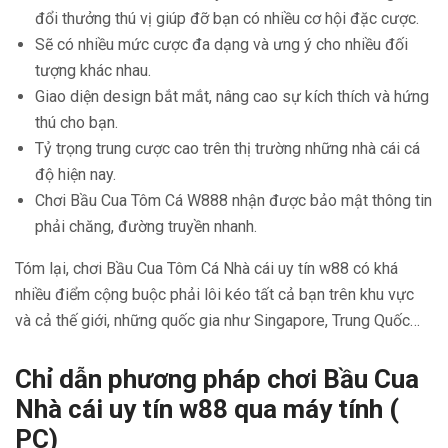
đổi thưởng thú vị giúp đỡ bạn có nhiều cơ hội đặc cược.
Sẽ có nhiều mức cược đa dạng và ưng ý cho nhiều đối
tượng khác nhau.
Giao diện design bắt mắt, nâng cao sự kích thích và hứng
thú cho bạn.
Tỷ trọng trung cược cao trên thị trường những nhà cái cá
độ hiện nay.
Chơi Bầu Cua Tôm Cá W888 nhận được bảo mật thông tin
phải chăng, đường truyền nhanh.
Tóm lại, chơi Bầu Cua Tôm Cá Nhà cái uy tín w88 có khá
nhiều điểm cộng buộc phải lôi kéo tất cả bạn trên khu vực
và cả thế giới, những quốc gia như Singapore, Trung Quốc…
Chỉ dẫn phương pháp chơi Bầu Cua
Nhà cái uy tín w88 qua máy tính (
PC)