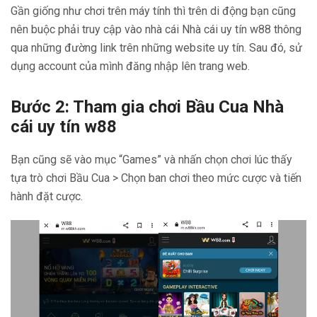
Gần giống như chơi trên máy tính thì trên di động bạn cũng
nên buộc phải truy cập vào nhà cái Nhà cái uy tín w88 thông
qua những đường link trên những website uy tín. Sau đó, sử
dụng account của mình đăng nhập lên trang web.
Bước 2: Tham gia chơi Bầu Cua Nhà
cái uy tín w88
Bạn cũng sẽ vào mục “Games” và nhấn chọn chơi lúc thấy
tựa trò chơi Bầu Cua > Chọn ban chơi theo mức cược và tiến
hành đặt cược.