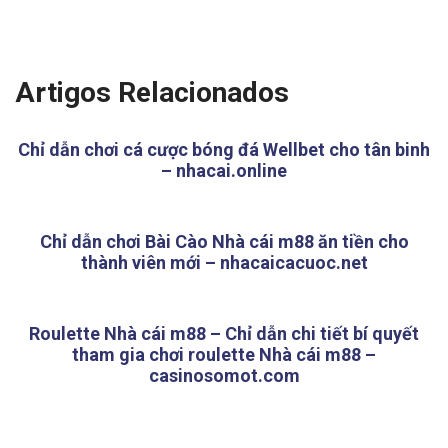
Artigos Relacionados
Chỉ dẫn chơi cá cược bóng đá Wellbet cho tân binh
– nhacai.online
Chỉ dẫn chơi Bài Cào Nhà cái m88 ăn tiền cho
thành viên mới – nhacaicacuoc.net
Roulette Nhà cái m88 – Chỉ dẫn chi tiết bí quyết
tham gia chơi roulette Nhà cái m88 –
casinosomot.com