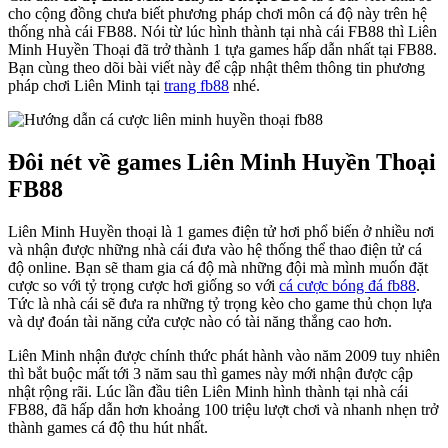
cho cộng đồng chưa biết phương pháp chơi môn cá độ này trên hệ
thống nhà cái FB88. Nói từ lúc hình thành tại nhà cái FB88 thì Liên
Minh Huyền Thoại đã trở thành 1 tựa games hấp dẫn nhất tại FB88.
Bạn cùng theo dõi bài viết này để cập nhật thêm thông tin phương
pháp chơi Liên Minh tại
trang fb88
nhé.
Đôi nét về games Liên Minh Huyền Thoại
FB88
Liên Minh Huyền thoại là 1 games điện tử hơi phổ biến ở nhiều nơi
và nhận được những nhà cái đưa vào hệ thống thể thao điện tử cá
độ online. Bạn sẽ tham gia cá độ mà những đội mà mình muốn đặt
cược so với tỷ trọng cược hơi giống so với
cá cược bóng đá fb88
.
Tức là nhà cái sẽ đưa ra những tỷ trọng kèo cho game thủ chọn lựa
và dự đoán tài năng cửa cược nào có tài năng thắng cao hơn.
Liên Minh nhận được chính thức phát hành vào năm 2009 tuy nhiên
thì bắt buộc mất tới 3 năm sau thì games này mới nhận được cập
nhật rộng rãi. Lúc lần đầu tiên Liên Minh hình thành tại nhà cái
FB88, đã hấp dẫn hơn khoảng 100 triệu lượt chơi và nhanh nhẹn trở
thành games cá độ thu hút nhất.