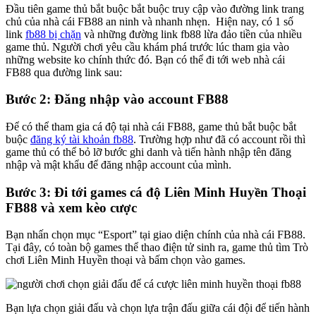
Đầu tiên game thủ bắt buộc bắt buộc truy cập vào đường link trang
chủ của nhà cái FB88 an ninh và nhanh nhẹn. Hiện nay, có 1 số
link
fb88 bị chặn
và những đường link fb88 lừa đảo tiền của nhiều
game thủ. Người chơi yêu cầu khám phá trước lúc tham gia vào
những website ko chính thức đó. Bạn có thể đi tới web nhà cái
FB88 qua đường link sau:
Bước 2: Đăng nhập vào account FB88
Để có thể tham gia cá độ tại nhà cái FB88, game thủ bắt buộc bắt
buộc
đăng ký tài khoản fb88
. Trường hợp như đã có account rồi thì
game thủ có thể bỏ lỡ bước ghi danh và tiến hành nhập tên đăng
nhập và mật khẩu để đăng nhập account của mình.
Bước 3: Đi tới games cá độ Liên Minh Huyền Thoại
FB88 và xem kèo cược
Bạn nhấn chọn mục “Esport” tại giao diện chính của nhà cái FB88.
Tại đây, có toàn bộ games thể thao điện tử sinh ra, game thủ tìm Trò
chơi Liên Minh Huyền thoại và bấm chọn vào games.
Bạn lựa chọn giải đấu và chọn lựa trận đấu giữa cái đội để tiến hành