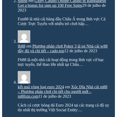
fun88
em
Glory Casino Online Casino in Bangladesh
Get a bonus for sign up 100 Free Spins
29 de julho de
2023
Fun88 là nhà cái hàng đầu Châu Á trong lĩnh vực Cá
Cược Trực Tuyến với nhiều trò chơi hấp…
fb88
em
Phương pháp chơi Poker 3 lá tại Nhà cái w88
đầy đủ và chi tiết – cado.top
12 de julho de 2023
Fb88 là một nhà cái hoạt động trong lĩnh vực cờ bạc
trực tuyến, thể thao lớn nhất tại Châu…
kết quả vòng loại euro 2024
em
Xóc Đĩa Nhà cái m88
– Phương pháp chơi chi tiết cho người mới –
m88xin.com
11 de julho de 2023
Cách cá cược bóng đá Euro 2024 tại các trang cá độ uy
tín nhất thị trường Việt Social Entity:…