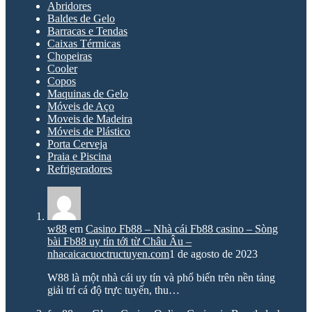
Abridores
Baldes de Gelo
Barracas e Tendas
Caixas Térmicas
Chopeiras
Cooler
Copos
Maquinas de Gelo
Móveis de Aço
Moveis de Madeira
Móveis de Plástico
Porta Cerveja
Praia e Piscina
Refrigeradores
w88
em
Casino Fb88 – Nhà cái Fb88 casino – Sòng
bài Fb88 uy tín tới từ Châu Âu –
nhacaicacuoctructuyen.com
1 de agosto de 2023
W88 là một nhà cái uy tín và phổ biến trên nền tảng
giải trí cá độ trực tuyến, thu…