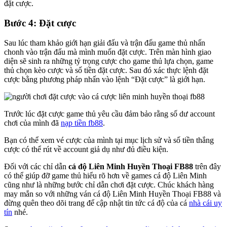
đặt cược.
Bước 4: Đặt cược
Sau lúc tham khảo giới hạn giải đấu và trận đấu game thủ nhấn
chonh vào trận đấu mà mình muốn đặt cược. Trên màn hình giao
diện sẽ sinh ra những tỷ trọng cược cho game thủ lựa chọn, game
thủ chọn kèo cược và số tiền đặt cược. Sau đó xác thực lệnh đặt
cược bằng phương pháp nhấn vào lệnh “Đặt cược” là giới hạn.
Trước lúc đặt cược game thủ yêu cầu đảm bảo rằng số dư account
chơi của mình đã
nạp tiền fb88
.
Bạn có thể xem vé cược của mình tại mục lịch sử và số tiền thắng
cược có thể rút về account giả dụ như đủ điều kiện.
Đối với các chỉ dẫn
cá độ Liên Minh Huyền Thoại FB88
trên đây
có thể giúp đỡ game thủ hiểu rõ hơn về games cá độ Liên Minh
cũng như là những bước chỉ dẫn chơi đặt cược. Chúc khách hàng
may mắn so với những ván cá độ Liên Minh Huyền Thoại FB88 và
đừng quên theo dõi trang để cập nhật tin tức cá độ của cá
nhà cái uy
tín
nhé.