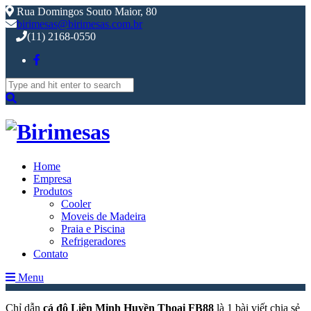
Rua Domingos Souto Maior, 80
birimesas@birimesas.com.br
(11) 2168-0550
Search
for:
Home
Empresa
Produtos
Cooler
Moveis de Madeira
Praia e Piscina
Refrigeradores
Contato
Menu
Chỉ dẫn
cá độ Liên Minh Huyền Thoại FB88
là 1 bài viết chia sẻ