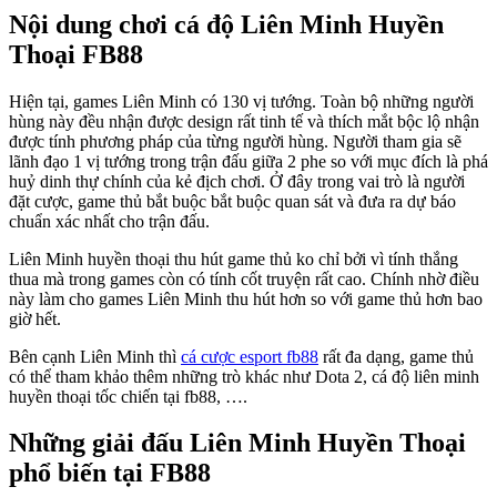
Nội dung chơi cá độ Liên Minh Huyền
Thoại FB88
Hiện tại, games Liên Minh có 130 vị tướng. Toàn bộ những người
hùng này đều nhận được design rất tinh tế và thích mắt bộc lộ nhận
được tính phương pháp của từng người hùng. Người tham gia sẽ
lãnh đạo 1 vị tướng trong trận đấu giữa 2 phe so với mục đích là phá
huỷ dinh thự chính của kẻ địch chơi. Ở đây trong vai trò là người
đặt cược, game thủ bắt buộc bắt buộc quan sát và đưa ra dự báo
chuẩn xác nhất cho trận đấu.
Liên Minh huyền thoại thu hút game thủ ko chỉ bởi vì tính thắng
thua mà trong games còn có tính cốt truyện rất cao. Chính nhờ điều
này làm cho games Liên Minh thu hút hơn so với game thủ hơn bao
giờ hết.
Bên cạnh Liên Minh thì
cá cược esport fb88
rất đa dạng, game thủ
có thể tham khảo thêm những trò khác như Dota 2, cá độ liên minh
huyền thoại tốc chiến tại fb88, ….
Những giải đấu Liên Minh Huyền Thoại
phổ biến tại FB88