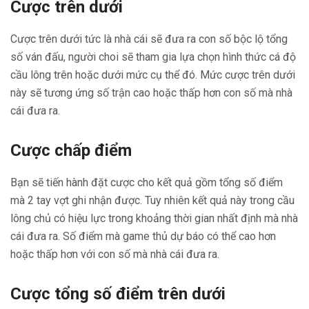
Cược trên dưới
Cược trên dưới tức là nhà cái sẽ đưa ra con số bộc lộ tổng
số ván đấu, người choi sẽ tham gia lựa chọn hình thức cá độ
cầu lông trên hoặc dưới mức cụ thể đó. Mức cược trên dưới
này sẽ tương ứng số trận cao hoặc thấp hơn con số mà nhà
cái đưa ra.
Cược chấp điểm
Bạn sẽ tiến hành đặt cược cho kết quả gồm tổng số điểm
mà 2 tay vợt ghi nhận được. Tuy nhiên kết quả này trong cầu
lông chủ có hiệu lực trong khoảng thời gian nhất định mà nhà
cái đưa ra. Số điểm mà game thủ dự báo có thể cao hơn
hoặc thấp hơn với con số mà nhà cái đưa ra.
Cược tổng số điểm trên dưới