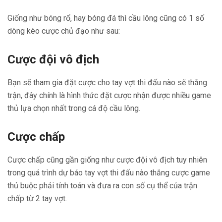
Giống như bóng rổ, hay bóng đá thì cầu lông cũng có 1 số
dòng kèo cược chủ đạo như sau:
Cược đội vô địch
Bạn sẽ tham gia đặt cược cho tay vợt thi đấu nào sẽ thắng
trận, đây chính là hình thức đặt cược nhận được nhiều game
thủ lựa chọn nhất trong cá độ cầu lông.
Cược chấp
Cược chấp cũng gần giống như cược đội vô địch tuy nhiên
trong quá trình dự báo tay vợt thi đấu nào thắng cược game
thủ buộc phải tính toán và đưa ra con số cụ thể của trận
chấp từ 2 tay vợt.