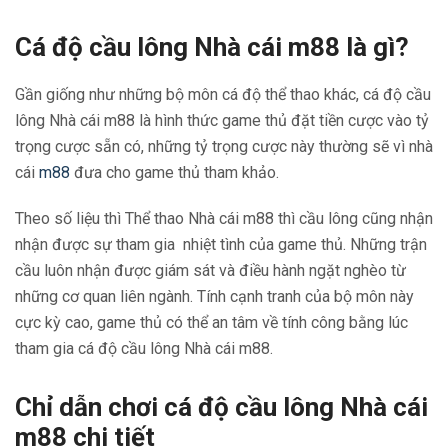
Cá độ cầu lông Nhà cái m88 là gì?
Gần giống như những bộ môn cá độ thể thao khác, cá độ cầu
lông Nhà cái m88 là hình thức game thủ đặt tiền cược vào tỷ
trọng cược sẵn có, những tỷ trọng cược này thường sẽ vì nhà
cái
m88
đưa cho game thủ tham khảo.
Theo số liệu thì Thể thao Nhà cái m88 thì cầu lông cũng nhận
nhận được sự tham gia nhiệt tình của game thủ. Những trận
cầu luôn nhận được giám sát và điều hành ngặt nghèo từ
những cơ quan liên ngành. Tính cạnh tranh của bộ môn này
cực kỳ cao, game thủ có thể an tâm về tính công bằng lúc
tham gia cá độ cầu lông Nhà cái m88.
Chỉ dẫn chơi cá độ cầu lông Nhà cái
m88 chi tiết