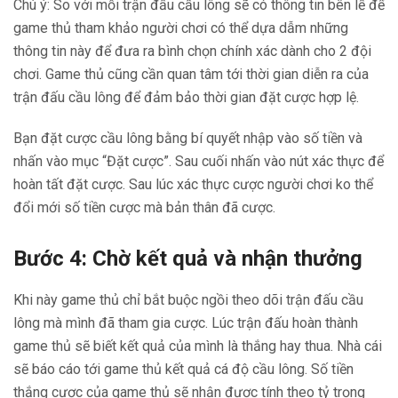
Chú ý: So với mỗi trận đấu cầu lông sẽ có thông tin bên lề để
game thủ tham khảo người chơi có thể dựa dẫm những
thông tin này để đưa ra bình chọn chính xác dành cho 2 đội
chơi. Game thủ cũng cần quan tâm tới thời gian diễn ra của
trận đấu cầu lông để đảm bảo thời gian đặt cược hợp lệ.
Bạn đặt cược cầu lông bằng bí quyết nhập vào số tiền và
nhấn vào mục “Đặt cược”. Sau cuối nhấn vào nút xác thực để
hoàn tất đặt cược. Sau lúc xác thực cược người chơi ko thể
đổi mới số tiền cược mà bản thân đã cược.
Bước 4: Chờ kết quả và nhận thưởng
Khi này game thủ chỉ bắt buộc ngồi theo dõi trận đấu cầu
lông mà mình đã tham gia cược. Lúc trận đấu hoàn thành
game thủ sẽ biết kết quả của mình là thắng hay thua. Nhà cái
sẽ báo cáo tới game thủ kết quả cá độ cầu lông. Số tiền
thắng cược của game thủ sẽ nhận được tính theo tỷ trọng