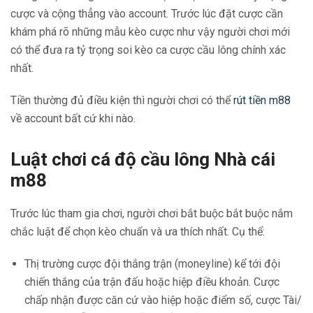
cược và cộng thẳng vào account. Trước lúc đặt cược cần
khám phá rõ những mẫu kèo cược như vậy người chơi mới
có thể đưa ra tỷ trọng soi kèo ca cược cầu lông chính xác
nhất.
Tiền thường đủ điều kiện thì người chơi có thể
rút tiền m88
về account bất cứ khi nào.
Luật chơi cá độ cầu lông Nhà cái
m88
Trước lúc tham gia chơi, người chơi bắt buộc bắt buộc nắm
chắc luật để chọn kèo chuẩn và ưa thích nhất. Cụ thể:
Thị trường cược đội thắng trận (moneyline) kể tới đội
chiến thắng của trận đấu hoặc hiệp điều khoản. Cược
chấp nhận được căn cứ vào hiệp hoặc điểm số, cược Tài/