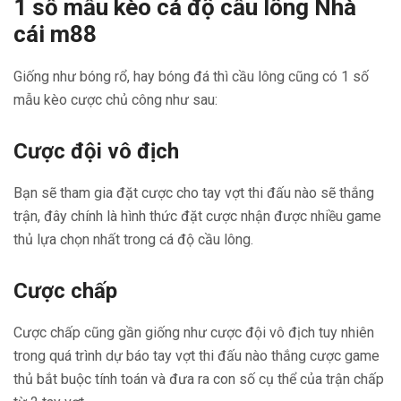
1 số mẫu kèo cá độ cầu lông Nhà
cái m88
Giống như bóng rổ, hay bóng đá thì cầu lông cũng có 1 số
mẫu kèo cược chủ công như sau:
Cược đội vô địch
Bạn sẽ tham gia đặt cược cho tay vợt thi đấu nào sẽ thắng
trận, đây chính là hình thức đặt cược nhận được nhiều game
thủ lựa chọn nhất trong cá độ cầu lông.
Cược chấp
Cược chấp cũng gần giống như cược đội vô địch tuy nhiên
trong quá trình dự báo tay vợt thi đấu nào thắng cược game
thủ bắt buộc tính toán và đưa ra con số cụ thể của trận chấp