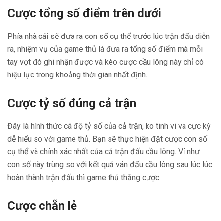
Cược tổng số điểm trên dưới
Phía nhà cái sẽ đưa ra con số cụ thể trước lúc trận đấu diễn
ra, nhiệm vụ của game thủ là đưa ra tổng số điểm mà mỗi
tay vợt đó ghi nhận được và kèo cược cầu lông này chỉ có
hiệu lực trong khoảng thời gian nhất định.
Cược tỷ số đúng cả trận
Đây là hình thức cá độ tỷ số của cả trận, ko tinh vi và cực kỳ
dễ hiểu so với game thủ. Bạn sẽ thực hiện đặt cược con số
cụ thể và chính xác nhất của cả trận đấu cầu lông. Ví như
con số này trùng so với kết quả ván đấu cầu lông sau lúc lúc
hoàn thành trận đấu thì game thủ thắng cược.
Cược chẵn lẻ