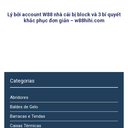
Lý bởi account W88 nhà cái bị block và 3 bí quyết
khắc phục đơn giản – w88hihi.com
Categorias
Abridores
Baldes de Gelo
Barracas e Tendas
Caixas Térmicas