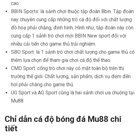
cao.
BBIN Sports: là sảnh chơi thuộc tập đoàn Bbin. Tập đoàn
nay chuyên cung cấp những trò cá độ đối với chất lượng
đồ hoạ phải chăng, định hình. Hình như, tập đoàn này còn
cung cấp 1 sảnh trò chơi mới BBIN New sport đối với
nhiều cải tiến cho game thủ trải nghiệm.
SBO Sport: là 1 sảnh trò chơi chất lượng cho game thủ có
thêm lựa chọn để tham gia chơi cá độ thể thao.
CMD Sport: cổng trò chơi này có mặt toàn bộ trên thị
trường thế giới. Chất lượng, sản phẩm, dịch vụ đem đến
hơi phải chăng cho game thủ.
UG Sport và AG Sport cũng là hai sảnh chơi ưa chuộng tại
Mu88.
Chỉ dẫn cá độ bóng đá Mu88 chi
tiết