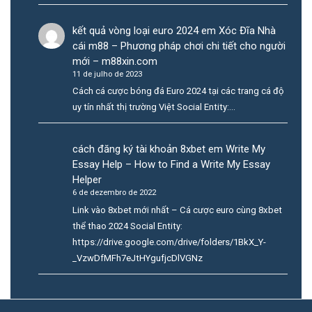
kết quả vòng loại euro 2024
em
Xóc Đĩa Nhà
cái m88 – Phương pháp chơi chi tiết cho người
mới – m88xin.com
11 de julho de 2023
Cách cá cược bóng đá Euro 2024 tại các trang cá độ
uy tín nhất thị trường Việt Social Entity:…
cách đăng ký tài khoản 8xbet
em
Write My
Essay Help – How to Find a Write My Essay
Helper
6 de dezembro de 2022
Link vào 8xbet mới nhất – Cá cược euro cùng 8xbet
thể thao 2024 Social Entity:
https://drive.google.com/drive/folders/1BkX_Y-
_VzwDfMFh7eJtHYgufjcDlVGNz