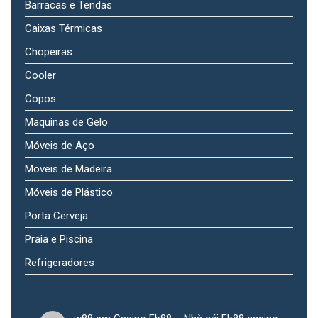
Barracas e Tendas
Caixas Térmicas
Chopeiras
Cooler
Copos
Maquinas de Gelo
Móveis de Aço
Moveis de Madeira
Móveis de Plástico
Porta Cerveja
Praia e Piscina
Refrigeradores