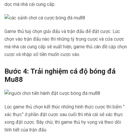
dọc mà nhà cái cung cấp.
Game thủ tuỳ chọn giải đấu và trận đấu để đặt cược. Lúc
chọn vào trận đấu nào thì những tỷ trọng cược và cửa cược
mà nhà cái cung cấp sẽ xuất hiện, game thủ cân đề cập chọn
cược và nhập số tiền muốn cược vào.
Bước 4: Trải nghiệm cá độ bóng đá
Mu88
Lúc game thủ chọn kết thúc những hình thức cược thì bấm ”
xác thực” ở phần đặt cược sau cuối thì nhà cái sẽ xác thực
xong đặt cược. Bây chừ, thì game thủ hy vọng và theo dõi
tình tiết của trận đấu.