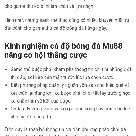
cho game thủ ko bị nhàm chán và lựa chọn.
Hình như, những sảnh thể thao cũng có nhiều khuyến mãi ưu
đãi dành cho game thủ cá độ bóng đá hàng ngày.
Kinh nghiệm cá độ bóng đá Mu88
nâng cơ hội thắng cược
Game thủ buộc phải khám phá thông tin chi tiết những đội
thi đấu, soi kèo cẩn thận trước lúc lựa chọn cược.
Biết phương pháp quản lý nguồn vốn sao cho hiệu quả và
kết thúc lại đúng khi, ko buộc phải chơi tất tay trường hợp
ko chắc hẳn về kết quả cược.
Có tâm lý vững vàng và ko quá nôn nóng hay nản lòng lúc
chơi cá độ bóng đá.
Trên đây là toàn bộ thông tin chỉ dẫn phương pháp chơi
cá