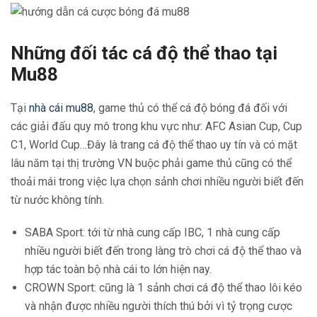
Những đối tác cá độ thể thao tại
Mu88
Tại
nhà cái mu88
, game thủ có thể cá độ bóng đá đối với
các giải đấu quy mô trong khu vực như: AFC Asian Cup, Cup
C1, World Cup…Đây là trang cá độ thể thao uy tín và có mặt
lâu năm tại thị trường VN buộc phải game thủ cũng có thể
thoải mái trong việc lựa chọn sảnh chơi nhiều người biết đến
từ nước không tính.
SABA Sport: tới từ nhà cung cấp IBC, 1 nhà cung cấp
nhiều người biết đến trong làng trò chơi cá độ thể thao và
hợp tác toàn bộ nhà cái to lớn hiện nay.
CROWN Sport: cũng là 1 sảnh chơi cá độ thể thao lôi kéo
và nhận được nhiều người thích thú bởi vì tỷ trọng cược