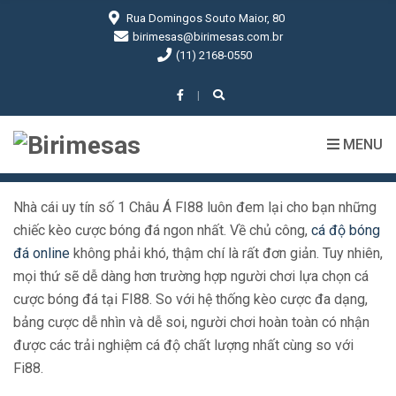
Rua Domingos Souto Maior, 80
birimesas@birimesas.com.br
(11) 2168-0550
MENU
Nhà cái uy tín số 1 Châu Á FI88 luôn đem lại cho bạn những
chiếc kèo cược bóng đá ngon nhất. Về chủ công,
cá độ bóng
đá online
không phải khó, thậm chí là rất đơn giản. Tuy nhiên,
mọi thứ sẽ dễ dàng hơn trường hợp người chơi lựa chọn cá
cược bóng đá tại FI88. So với hệ thống kèo cược đa dạng,
bảng cược dễ nhìn và dễ soi, người chơi hoàn toàn có nhận
được các trải nghiệm cá độ chất lượng nhất cùng so với
Fi88.