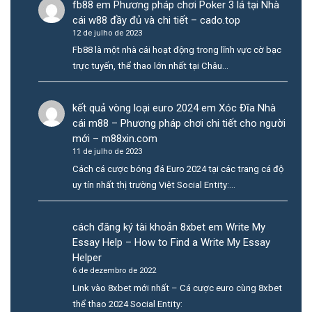
fb88
em
Phương pháp chơi Poker 3 lá tại Nhà
cái w88 đầy đủ và chi tiết – cado.top
12 de julho de 2023
Fb88 là một nhà cái hoạt động trong lĩnh vực cờ bạc
trực tuyến, thể thao lớn nhất tại Châu…
kết quả vòng loại euro 2024
em
Xóc Đĩa Nhà
cái m88 – Phương pháp chơi chi tiết cho người
mới – m88xin.com
11 de julho de 2023
Cách cá cược bóng đá Euro 2024 tại các trang cá độ
uy tín nhất thị trường Việt Social Entity:…
cách đăng ký tài khoản 8xbet
em
Write My
Essay Help – How to Find a Write My Essay
Helper
6 de dezembro de 2022
Link vào 8xbet mới nhất – Cá cược euro cùng 8xbet
thể thao 2024 Social Entity: