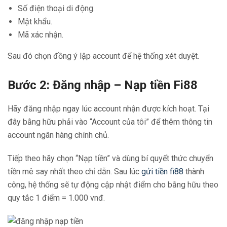
Số điện thoại di động.
Mật khẩu.
Mã xác nhận.
Sau đó chọn đồng ý lập account để hệ thống xét duyệt.
Bước 2: Đăng nhập – Nạp tiền Fi88
Hãy đăng nhập ngay lúc account nhận được kích hoạt. Tại
đây bằng hữu phải vào “Account của tôi” để thêm thông tin
account ngân hàng chính chủ.
Tiếp theo hãy chọn “Nạp tiền” và dùng bí quyết thức chuyển
tiền mê say nhất theo chỉ dẫn. Sau lúc
gửi tiền fi88
thành
công, hệ thống sẽ tự động cập nhật điểm cho bằng hữu theo
quy tắc 1 điểm = 1.000 vnđ.