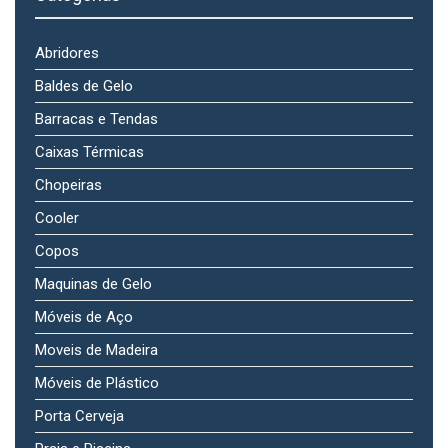
Abridores
Baldes de Gelo
Barracas e Tendas
Caixas Térmicas
Chopeiras
Cooler
Copos
Maquinas de Gelo
Móveis de Aço
Moveis de Madeira
Móveis de Plástico
Porta Cerveja