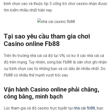
bình chọn cao và thuộc tip 5 cổng trò chơi casino nhận được
tìm kiếm nhiều nhất hiện nay.
Tại sao yêu cầu tham gia chơi
Casino online Fb88
Trên thi trường nhà cái cá độ tại VN, có ko ít các nhà cái cá
độ trên mạng. Tuy nhiên, sòng bài Fb88 là sân chơi ghi nhận
sự bình chọn cao từ những bạn và có dấu ấn nhiều nhất. Do
Fb88 có nhiều thế mạnh vượt trội sau:
Vận hành Casino online phải chăng,
công bằng, minh bạch
Lúc tham gia cá độ casino trực tuyến tại
nhà cái fb88
, bạn