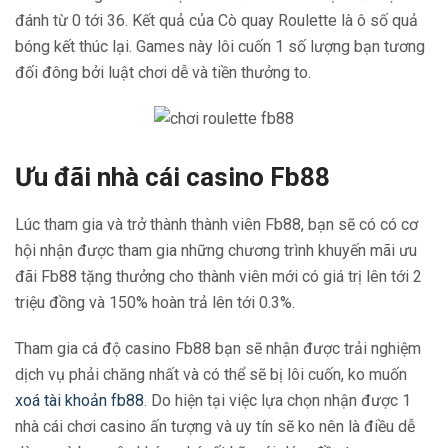
đánh từ 0 tới 36. Kết quả của Cò quay Roulette là ô số quả
bóng kết thúc lại. Games này lôi cuốn 1 số lượng bạn tương
đối đông bởi luật chơi dễ và tiền thưởng to.
Ưu đãi nhà cái casino Fb88
Lúc tham gia và trở thành thành viên Fb88, bạn sẽ có có cơ
hội nhận được tham gia những chương trình khuyến mãi ưu
đãi Fb88 tặng thưởng cho thành viên mới có giá trị lên tới 2
triệu đồng và 150% hoàn trả lên tới 0.3%.
Tham gia cá độ casino Fb88 bạn sẽ nhận được trải nghiệm
dịch vụ phải chăng nhất và có thể sẽ bị lôi cuốn, ko muốn
xoá tài khoản fb88
. Do hiện tại việc lựa chọn nhận được 1
nhà cái chơi casino ấn tượng và uy tín sẽ ko nên là điều dễ