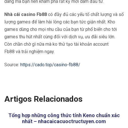
dàng mà bạn nên khám phá rất kỹ mới dám đầu tư.
Nhà cái casino Fb88
có đầy đủ các yếu tố chất lượng và số
lượng games để làm hài lòng các bạn tức giận nhất. Kho
games dùng cho mọi nhu cầu của bạn từ phổ biến cho tới
games thu hút nhất cùng đối với dịch vụ, ưu đãi siêu lớn.
Còn chần chờ gì nữa mà ko thử tạo tài khoản account
Fb88 và trải nghiệm ngay.
Source:
https://cado.top/casino-fb88/
Artigos Relacionados
Tổng hợp những công thức tính Keno chuẩn xác
nhất – nhacaicacuoctructuyen.com