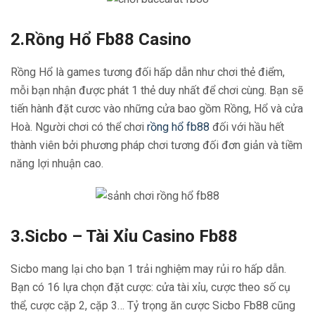
2.Rồng Hổ Fb88 Casino
Rồng Hổ là games tương đối hấp dẫn như chơi thẻ điểm,
mỗi bạn nhận được phát 1 thẻ duy nhất để chơi cùng. Bạn sẽ
tiến hành đặt cươc vào những cửa bao gồm Rồng, Hổ và cửa
Hoà. Người chơi có thể chơi
rồng hổ fb88
đối với hầu hết
thành viên bởi phương pháp chơi tương đối đơn giản và tiềm
năng lợi nhuận cao.
3.Sicbo – Tài Xỉu Casino Fb88
Sicbo mang lại cho bạn 1 trải nghiệm may rủi ro hấp dẫn.
Bạn có 16 lựa chọn đặt cược: cửa tài xỉu, cược theo số cụ
thể, cược cặp 2, cặp 3… Tỷ trọng ăn cược Sicbo Fb88 cũng