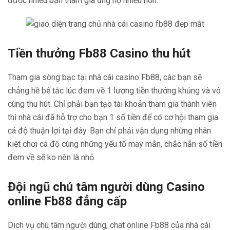
được nhiều bạn tham gia ủng hộ nhiều hơn.
Tiền thưởng Fb88 Casino thu hút
Tham gia sòng bạc tại nhà cái casino Fb88, các bạn sẽ
chẳng hề bế tắc lúc đem về 1 lượng tiền thưởng khủng và vô
cùng thu hút. Chỉ phải bạn tạo tài khoản tham gia thành viên
thì nhà cái đã hỗ trợ cho bạn 1 số tiền để có cơ hội tham gia
cá độ thuận lợi tại đây. Bạn chỉ phải vận dụng những nhân
kiệt chơi cá độ cùng những yếu tố may mắn, chắc hẳn số tiền
đem về sẽ ko nên là nhỏ.
Đội ngũ chú tâm người dùng Casino
online Fb88 đẳng cấp
Dich vụ chú tâm người dùng, chat online Fb88 của nhà cái