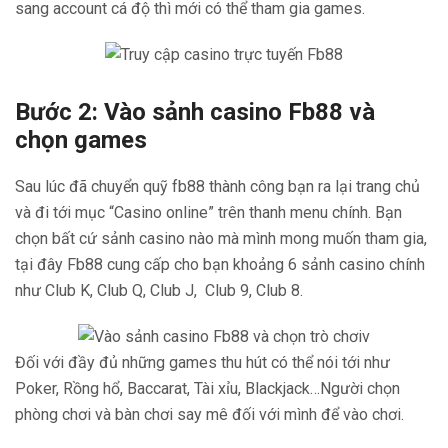
sang account cá độ thì mới có thể tham gia games.
Bước 2: Vào sảnh casino Fb88 và
chọn games
Sau lúc đã chuyển quỹ fb88 thành công bạn ra lại trang chủ
và đi tới mục “Casino online” trên thanh menu chính. Bạn
chọn bất cứ sảnh casino nào mà mình mong muốn tham gia,
tại đây Fb88 cung cấp cho bạn khoảng 6 sảnh casino chính
như Club K, Club Q, Club J, Club 9, Club 8.
Đối với đầy đủ những games thu hút có thể nói tới như
Poker, Rồng hổ, Baccarat, Tài xỉu, Blackjack…Người chọn
phòng chơi và bàn chơi say mê đối với mình để vào chơi.