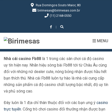
Rua Domingos Souto Maior, 80
birimesas@birimesas.com.br
(11) 2168-0550
MENU
Nhà cái casino Fb88
là 1 trong các sân chơi cá độ casino
uy tín hiện nay. Nhãn hiệu sòng bài Fb88 tới từ Châu Âu cùng
đối với những nữ dealer cute, nóng bỏng nhận được hầu hết
bạn thích thú. Nhà cái Fb88 luôn tự hào là nhà cái cung cấp
những sản phẩm cá độ casino chất lượng bậc nhất, độ uy tín
và phủ sóng cao.
Đây luôn là 1 địa chỉ thân thuộc đối với các bạn ưng ý
casino
trực tuyến
. Cổng trò chơi casino đổi thưởng nhận được bạn