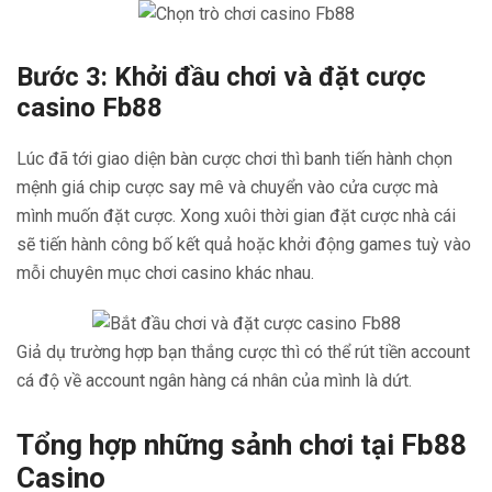
Bước 3: Khởi đầu chơi và đặt cược
casino Fb88
Lúc đã tới giao diện bàn cược chơi thì banh tiến hành chọn
mệnh giá chip cược say mê và chuyển vào cửa cược mà
mình muốn đặt cược. Xong xuôi thời gian đặt cược nhà cái
sẽ tiến hành công bố kết quả hoặc khởi động games tuỳ vào
mỗi chuyên mục chơi casino khác nhau.
Giả dụ trường hợp bạn thắng cược thì có thể rút tiền account
cá độ về account ngân hàng cá nhân của mình là dứt.
Tổng hợp những sảnh chơi tại Fb88
Casino