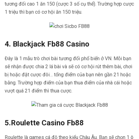
tương đối cao 1 ăn 150 (cược 3 số cụ thể). Trường hợp cược
1 triệu thì bạn có cơ hội ăn 150 triệu.
4. Blackjack Fb88 Casino
Đây là 1 mẫu trò chơi bài tương đối phổ biến ở VN. Mỗi bạn
sẽ nhận được chia 2 lá bài và sẽ có cơ hội rút thêm bài, chơi
bị hoặc đặt cược đôi… tổng điểm của bạn nên gần 21 hoặc
bằng. Trường hợp điểm của bạn thua điểm của nhà cái hoặc
vượt quá 21 điểm thì thua cược.
5.Roulette Casino Fb88
Roulette là games cá độ theo kiểu Châu Âu. Bạn sẽ chọn 1 ô